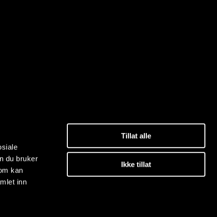
Tillat alle
osiale
n du bruker
Ikke tillat
som kan
mlet inn