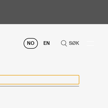
NO
EN
SØK
ORSKNING
ERM
REMAH
rdART
osjekter
blikasjoner