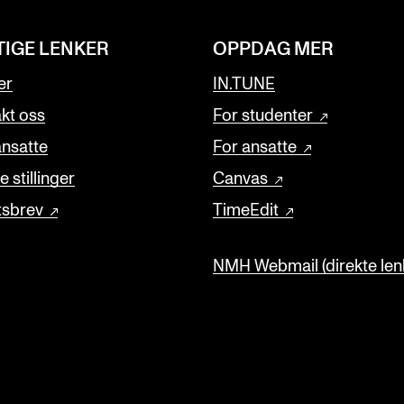
TIGE LENKER
OPPDAG MER
er
IN.TUNE
kt oss
For studenter
ansatte
For ansatte
 stillinger
Canvas
tsbrev
TimeEdit
NMH Webmail (direkte lenk