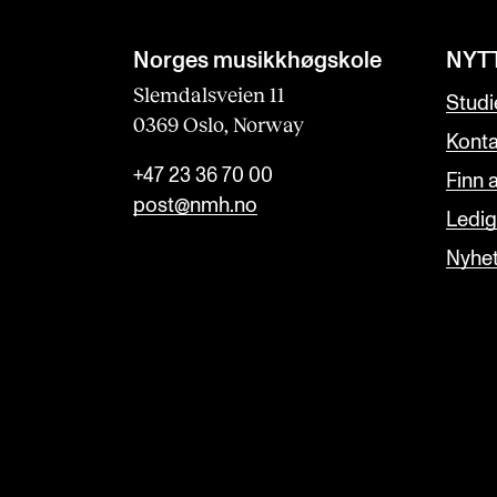
Norges musikk­høgskole
NYT
Slemdalsveien 11
Studi
0369 Oslo, Norway
Konta
+47 23 36 70 00
Finn 
post@nmh.no
Ledige
Nyhe