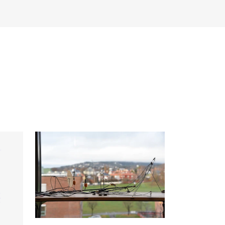
NFO
 Norges musikkhøgskole
ntakt oss
nn ansatte
r ansatte og studenter