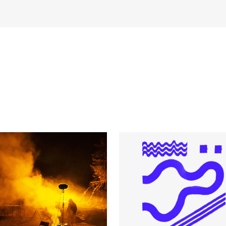
AKTUELT
I
Arrangementer og konserter
Om
Nyheter og historier
Ko
Ledige stillinger
Fi
Fo