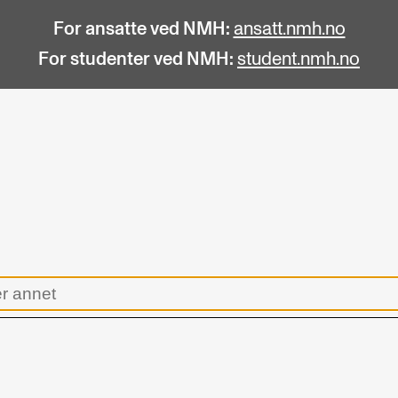
For ansatte ved NMH:
ansatt.nmh.no
For studenter ved NMH:
student.nmh.no
STUDENTLIV
F
Søknad og opptak
C
Biblioteket
C
Fagmiljøer
No
Salane våre
Pr
Studentutvalet SUT (student.nmh.no)
Pu