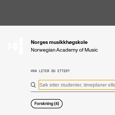
hjem
Norges
musikkhøgskole
Norwegian Academy
of Music
STUDIER
Alle studier
HVA LETER DU ETTER?
Bachelor
Master
Doktorgrad
Forskning
(
4
)
Årsstudium og videreutdanning