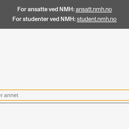
For ansatte ved NMH:
ansatt.nmh.no
For studenter ved NMH:
student.nmh.no
STUDENTLIV
F
Søknad og opptak
C
Biblioteket
C
Fagmiljøer
No
Salane våre
Pr
Studentutvalet SUT (student.nmh.no)
Pu