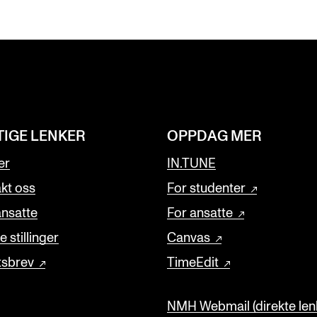
TIGE LENKER
OPPDAG MER
er
IN.TUNE
kt oss
For studenter
ansatte
For ansatte
 stillinger
Canvas
tsbrev
TimeEdit
NMH Webmail (direkte lenk