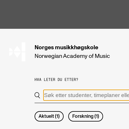
hjem
Norges
musikkhøgskole
Norwegian Academy
of Music
STUDIER
Alle studier
HVA LETER DU ETTER?
Bachelor
Master
Doktorgrad
Aktuelt
(
1
)
Forskning
(
1
)
Årsstudium og videreutdanning