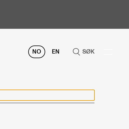
NO
EN
SØK
ORSKNING
ERM
REMAH
rdART
osjekter
blikasjoner