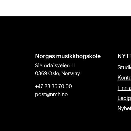
Norges musikk­høgskole
NYT
Slemdalsveien 11
Studi
0369 Oslo, Norway
Konta
+47 23 36 70 00
Finn 
post@nmh.no
Ledige
Nyhe