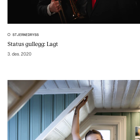
CREMAH
NordART
Prosjekter
STJERNEDRYSS
Publikasjoner
Status gullegg: Lagt
3. des. 2020
INTERNASJONALT
Utveksling
Internasjonal strategi
Samarbeidsprosjekter
Nettverk
IN.TUNE
AKTUELT