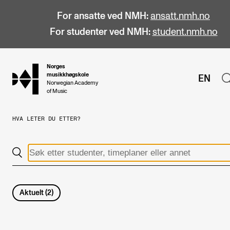
For ansatte ved NMH:
ansatt.nmh.no
For studenter ved NMH:
student.nmh.no
Norges
hjem
musikkhøgskole
EN
Norwegian Academy
of Music
HVA LETER DU ETTER?
STUDIER
Alle studier
Bachelor
Master
Aktuelt
(
2
)
Doktorgrad
Årsstudium og videreutdanning