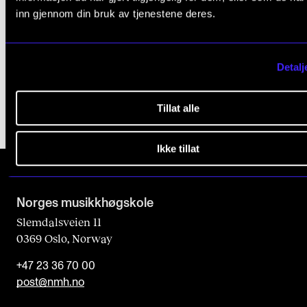
inn gjennom din bruk av tjenestene deres.
HISTORIE
Innovasjon i samspel med tradisjonar
25. mars 2020
Detalj
Tillat alle
Ikke tillat
Norges musikk­høgskole
Slemdalsveien 11
0369 Oslo, Norway
+47 23 36 70 00
post@nmh.no