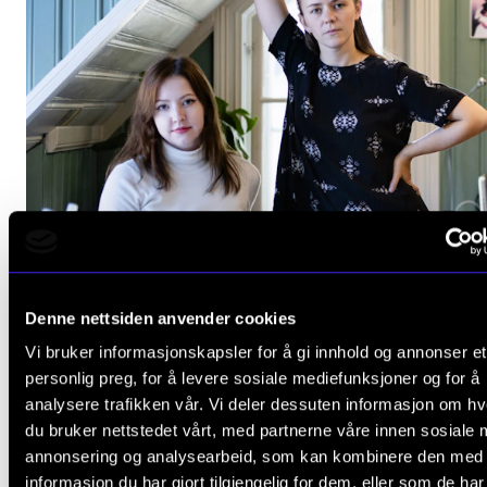
Arrangementer og konserter
Nyheter og historier
Ledige stillinger
INFO
Om Norges musikkhøgskole
Kontakt oss
Finn ansatte
Denne nettsiden anvender cookies
For ansatte og studenter
Vi bruker informasjonskapsler for å gi innhold og annonser et
personlig preg, for å levere sosiale mediefunksjoner og for å
analysere trafikken vår. Vi deler dessuten informasjon om h
du bruker nettstedet vårt, med partnerne våre innen sosiale 
annonsering og analysearbeid, som kan kombinere den med
informasjon du har gjort tilgjengelig for dem, eller som de ha