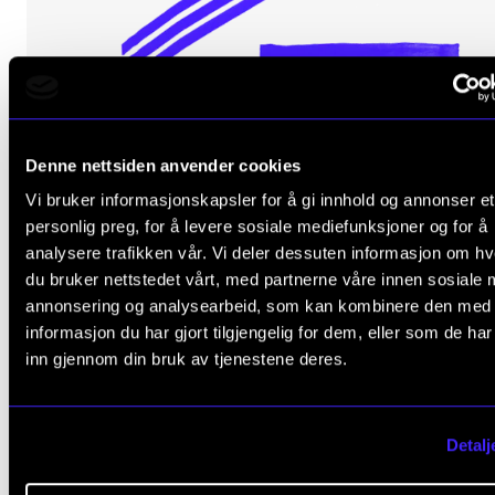
KUNSTNERISK UTVIKLINGSARBEID
Denne nettsiden anvender cookies
NIME – New instruments for Music Exploration
Vi bruker informasjonskapsler for å gi innhold og annonser et
2007 - 2012
personlig preg, for å levere sosiale mediefunksjoner og for å
NordART
analysere trafikken vår. Vi deler dessuten informasjon om h
du bruker nettstedet vårt, med partnerne våre innen sosiale 
annonsering og analysearbeid, som kan kombinere den med
informasjon du har gjort tilgjengelig for dem, eller som de ha
inn gjennom din bruk av tjenestene deres.
Detalj