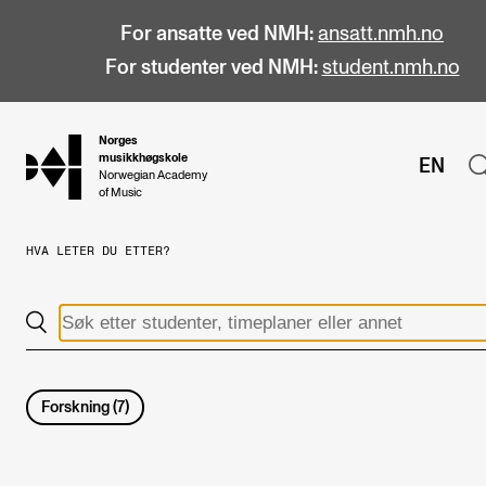
For ansatte ved NMH:
ansatt.nmh.no
For studenter ved NMH:
student.nmh.no
Norges
hjem
musikkhøgskole
EN
Norwegian Academy
of Music
HVA LETER DU ETTER?
STUDIER
Alle studier
Bachelor
Master
Forskning
(
7
)
Doktorgrad
Årsstudium og videreutdanning