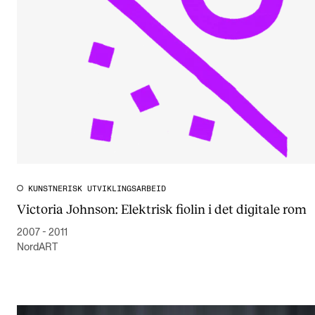
CREMAH
NordART
Prosjekter
Publikasjoner
INTERNASJONALT
Utveksling
Internasjonal strategi
KUNSTNERISK UTVIKLINGSARBEID
Victoria Johnson: Elektrisk fiolin i det digitale rom
Samarbeidsprosjekter
2007 - 2011
Nettverk
NordART
IN.TUNE
AKTUELT