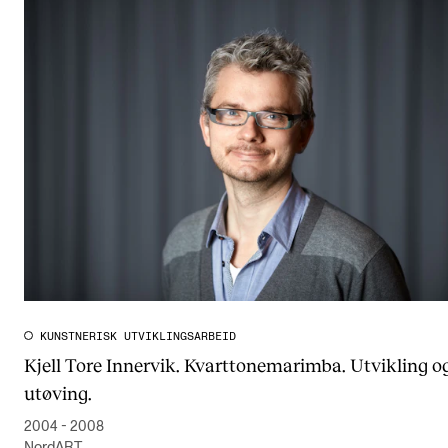
Arrangementer og konserter
Nyheter og historier
Ledige stillinger
INFO
Om Norges musikkhøgskole
Kontakt oss
Finn ansatte
For ansatte og studenter
KUNSTNERISK UTVIKLINGSARBEID
Kjell Tore Innervik. Kvarttonemarimba. Utvikling o
utøving.
2004 - 2008
NordART