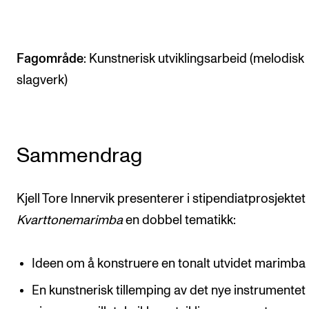
Arrangementer og konserter
Nyheter og historier
Fagområde
: Kunstnerisk utviklingsarbeid (melodisk
Ledige stillinger
slagverk)
INFO
Om Norges musikkhøgskole
Sammendrag
Kontakt oss
Finn ansatte
Kjell Tore Innervik presenterer i stipendiatprosjektet
For ansatte og studenter
Kvarttonemarimba
en dobbel tematikk:
Ideen om å konstruere en tonalt utvidet marimba
En kunstnerisk tillemping av det nye instrumentet