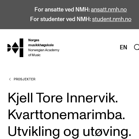
For ansatte ved NMH:
ansatt.nmh.no
For studenter ved NMH:
student.nmh.no
Norges
hjem
musikkhøgskole
EN
Norwegian Academy
of Music
PROSJEKTER
STUDIER
Alle studier
Kjell Tore Innervik.
Bachelor
Kvarttonemarimba.
Master
Doktorgrad
Utvikling og utøving.
Årsstudium og videreutdanning