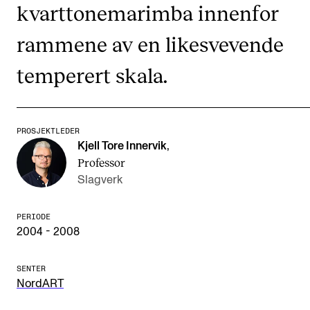
kvarttonemarimba innenfor
CREMAH
NordART
rammene av en likesvevende
Prosjekter
temperert skala.
Publikasjoner
INTERNASJONALT
PROSJEKTLEDER
Kjell Tore Innervik
,
Utveksling
Professor
Slagverk
Internasjonal strategi
Samarbeidsprosjekter
PERIODE
Nettverk
2004 - 2008
IN.TUNE
SENTER
NordART
AKTUELT