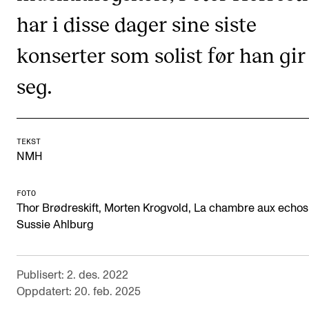
CREMAH
har i disse dager sine siste
NordART
konserter som solist før han gir
Prosjekter
seg.
Publikasjoner
INTERNASJONALT
TEKST
Utveksling
NMH
Internasjonal strategi
FOTO
Samarbeidsprosjekter
Thor Brødreskift, Morten Krogvold, La chambre aux echos
Sussie Ahlburg
Nettverk
IN.TUNE
Publisert: 2. des. 2022
Oppdatert: 20. feb. 2025
AKTUELT