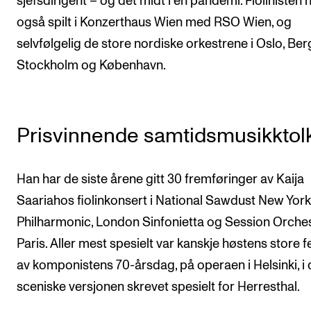
sjefsdirigent – og det midt i en pandemi. Fiolinisten 
også spilt i Konzerthaus Wien med RSO Wien, og
selvfølgelig de store nordiske orkestrene i Oslo, Ber
Stockholm og København.
Prisvinnende samtidsmusikktol
Han har de siste årene gitt 30 fremføringer av Kaija
Saariahos fiolinkonsert i National Sawdust New Yor
Philharmonic, London Sinfonietta og Session Orche
Paris. Aller mest spesielt var kanskje høstens store f
av komponistens 70-årsdag, på operaen i Helsinki, i
sceniske versjonen skrevet spesielt for Herresthal.