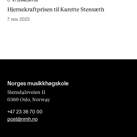
STJERNEDRYSS
Hjernekraftprisen til Karette Stensæth
7. nov. 2023
Norges musikk­høgskole
Slemdalsveien 11
0369 Oslo, Norway
+47 23 36 70 00
post@nmh.no