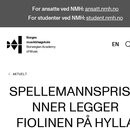
For ansatte ved NMH:
ansatt.nmh.no
For studenter ved NMH:
student.nmh.no
Norges
hjem
musikkhøgskole
EN
Norwegian Academy
of Music
AKTUELT
STUDIER
Alle studier
SPELLEMANNSPRIS
Bachelor
NNER LEGGER
Master
Doktorgrad
FIOLINEN PÅ HYLL
Årsstudium og videreutdanning