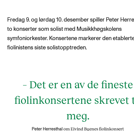
Arrangementer og konserter
Fredag 9. og lørdag 10. desember spiller Peter Herre
Nyheter og historier
to konserter som solist med Musikkhøgskolens
Ledige stillinger
symfoniorkester. Konsertene markerer den etablert
fiolinistens siste solistopptreden.
INFO
Om Norges musikkhøgskole
Kontakt oss
– Det er en av de fineste
Finn ansatte
For ansatte og studenter
fiolinkonsertene skrevet t
meg.
om Eivind Buenes fiolinkonsert
Peter Herresthal