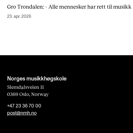
Gro Trondalen: – Alle mennesker har rett til musikk
23. apr. 2026
Norges musikk­høgskole
Slemdalsveien 11
0369 Oslo, Norway
+47 23 36 70 00
post@nmh.no