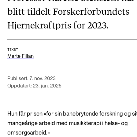
CREMAH
blitt tildelt Forskerforbundets
NordART
Hjernekraftpris for 2023.
Prosjekter
Publikasjoner
TEKST
Marte Fillan
INTERNASJONALT
Utveksling
Publisert: 7. nov. 2023
Internasjonal strategi
Oppdatert: 23. jan. 2025
Samarbeidsprosjekter
Nettverk
IN.TUNE
Hun får prisen «for sin banebrytende forskning og si
mangeårige arbeid med musikkterapi i helse- og
omsorgsarbeid.»
AKTUELT