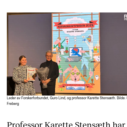
Etterutdanning og kurs
Talentutvikling
STUDENTLIV
Søknad og opptak
Biblioteket
Fagmiljøer
Salane våre
Studentutvalet SUT (student.nmh.no)
Leder av Forskerforbundet, Guro Lind, og professor Karette Stensæth. Bilde:
Freberg
FORSKNING
CERM
Professor Karette Stensæth har