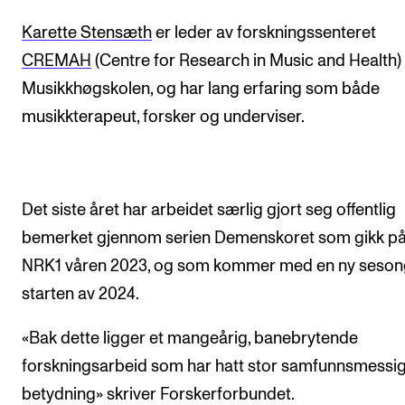
Arrangementer og konserter
Karette Stensæth
er leder av forskningssenteret
Nyheter og historier
CREMAH
(Centre for Research in Music and Health)
Musikkhøgskolen, og har lang erfaring som både
Ledige stillinger
musikkterapeut, forsker og underviser.
INFO
Om Norges musikkhøgskole
Det siste året har arbeidet særlig gjort seg offentlig
Kontakt oss
bemerket gjennom serien Demenskoret som gikk p
Finn ansatte
NRK1 våren 2023, og som kommer med en ny sesong
For ansatte og studenter
starten av 2024.
«Bak dette ligger et mangeårig, banebrytende
forskningsarbeid som har hatt stor samfunnsmessi
betydning» skriver Forskerforbundet.