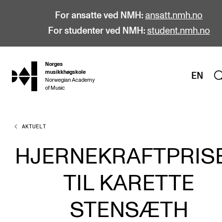
For ansatte ved NMH:
ansatt.nmh.no
For studenter ved NMH:
student.nmh.no
Norges
hjem
musikkhøgskole
EN
Norwegian Academy
of Music
AKTUELT
STUDIER
Alle studier
HJERNEKRAFTPRIS
Bachelor
TIL KARETTE
Master
Doktorgrad
STENSÆTH
Årsstudium og videreutdanning