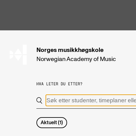
hjem
Norges
musikkhøgskole
Norwegian Academy
of Music
STUDIER
Alle studier
HVA LETER DU ETTER?
Bachelor
Master
Doktorgrad
Aktuelt
(
1
)
Årsstudium og videreutdanning