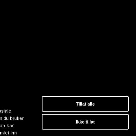
Tillat alle
osiale
n du bruker
Ikke tillat
som kan
mlet inn