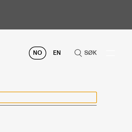
NO
EN
SØK
ORSKNING
ERM
REMAH
rdART
osjekter
blikasjoner