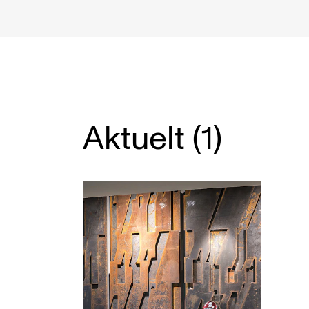
Etterutdanning og kurs
Talentutvikling
INTERNASJONALT
Aktuelt (1)
Utveksling
Internasjonal strategi
Samarbeidsprosjekter
Nettverk
IN.TUNE