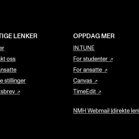
TIGE LENKER
OPPDAG MER
er
IN.TUNE
kt oss
For studenter
ansatte
For ansatte
 stillinger
Canvas
tsbrev
TimeEdit
NMH Webmail (direkte lenk