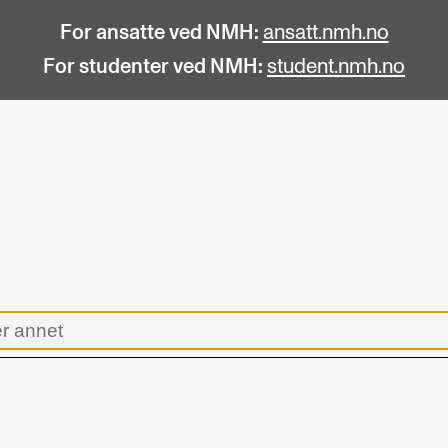
For ansatte ved NMH:
ansatt.nmh.no
For studenter ved NMH:
student.nmh.no
STUDENTLIV
F
Søknad og opptak
C
Biblioteket
C
Fagmiljøer
No
Salane våre
Pr
Studentutvalet SUT (student.nmh.no)
Pu