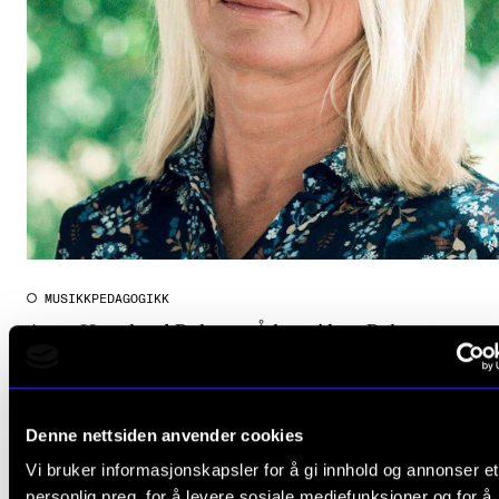
CREMAH
NordART
Prosjekter
Publikasjoner
INTERNASJONALT
Utveksling
Internasjonal strategi
MUSIKKPEDAGOGIKK
Anne Haugland Balsnes: Å lære i kor: Belcanto som
Samarbeidsprosjekter
praksisfellesskap
Nettverk
2004 - 2009
IN.TUNE
CERM
Denne nettsiden anvender cookies
Vi bruker informasjonskapsler for å gi innhold og annonser et
AKTUELT
personlig preg, for å levere sosiale mediefunksjoner og for å