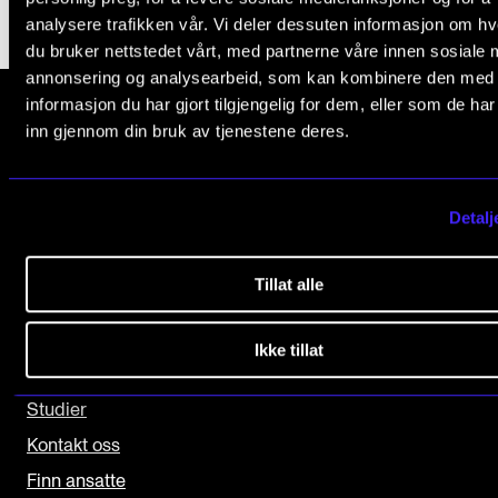
analysere trafikken vår. Vi deler dessuten informasjon om h
Arrangementer og konserter
du bruker nettstedet vårt, med partnerne våre innen sosiale 
Nyheter og historier
annonsering og analysearbeid, som kan kombinere den med
informasjon du har gjort tilgjengelig for dem, eller som de ha
Ledige stillinger
inn gjennom din bruk av tjenestene deres.
Norges musikk­høgskole
Slemdalsveien 11
INFO
0369 Oslo, Norway
Detalj
Om Norges musikkhøgskole
+47 23 36 70 00
Kontakt oss
Tillat alle
post@nmh.no
Finn ansatte
Ikke tillat
For ansatte og studenter
NYTTIGE LENKER
Studier
Kontakt oss
Finn ansatte