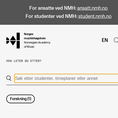
For ansatte ved NMH:
ansatt.nmh.no
For studenter ved NMH:
student.nmh.no
Norges
hjem
musikkhøgskole
EN
Norwegian Academy
of Music
HVA LETER DU ETTER?
STUDIER
Alle studier
Bachelor
Master
Forskning
(
1
)
Doktorgrad
Årsstudium og videreutdanning