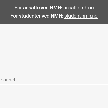
For ansatte ved NMH:
ansatt.nmh.no
For studenter ved NMH:
student.nmh.no
STUDENTLIV
F
Søknad og opptak
C
Biblioteket
C
Fagmiljøer
No
Salane våre
Pr
Studentutvalet SUT (student.nmh.no)
Pu