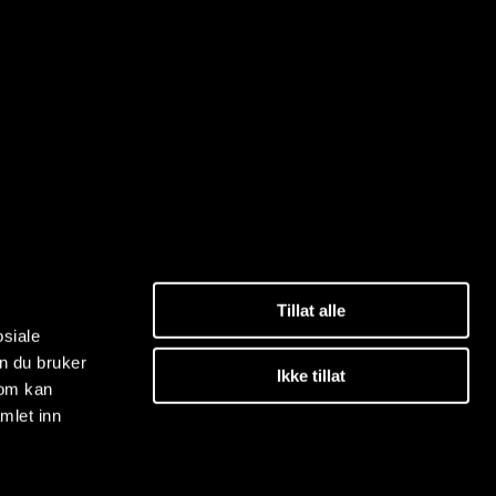
Tillat alle
osiale
n du bruker
Ikke tillat
som kan
mlet inn