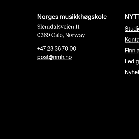
Norges musikk­høgskole
NYT
Slemdalsveien 11
Studi
0369 Oslo, Norway
Konta
+47 23 36 70 00
Finn 
post@nmh.no
Ledige
Nyhe