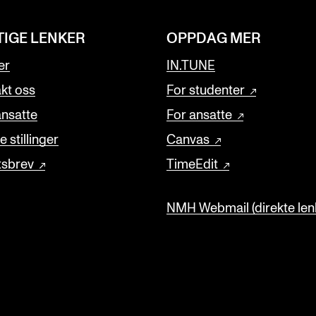
TIGE LENKER
OPPDAG MER
er
IN.TUNE
kt oss
For studenter
ansatte
For ansatte
 stillinger
Canvas
tsbrev
TimeEdit
NMH Webmail (direkte lenk