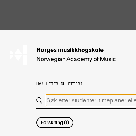
hjem
Norges
musikkhøgskole
Norwegian Academy
of Music
STUDIER
Alle studier
HVA LETER DU ETTER?
Bachelor
Master
Doktorgrad
Forskning
(
1
)
Årsstudium og videreutdanning