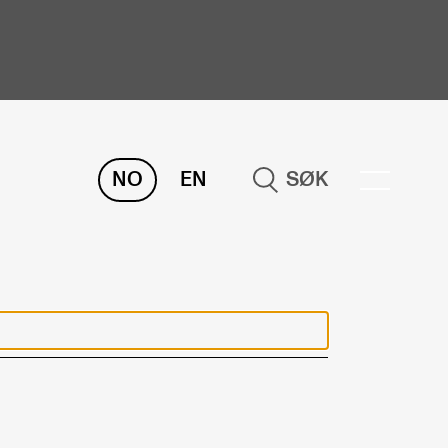
NO
EN
SØK
ORSKNING
ERM
REMAH
rdART
osjekter
blikasjoner