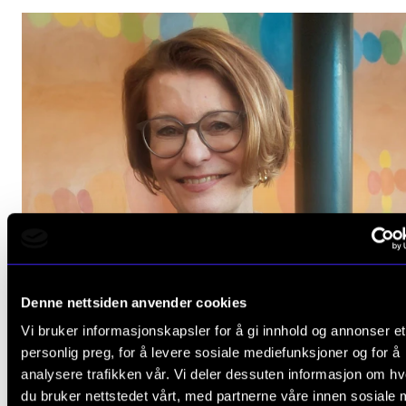
Arrangementer og konserter
Nyheter og historier
Ledige stillinger
INFO
Om Norges musikkhøgskole
Kontakt oss
Finn ansatte
For ansatte og studenter
Denne nettsiden anvender cookies
Vi bruker informasjonskapsler for å gi innhold og annonser et
personlig preg, for å levere sosiale mediefunksjoner og for å
analysere trafikken vår. Vi deler dessuten informasjon om h
du bruker nettstedet vårt, med partnerne våre innen sosiale 