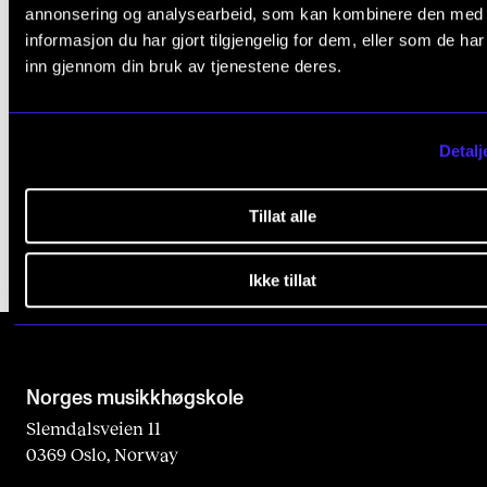
annonsering og analysearbeid, som kan kombinere den med
informasjon du har gjort tilgjengelig for dem, eller som de ha
inn gjennom din bruk av tjenestene deres.
OPPFØRINGSPRAKSIS
Marianne Berglöf: Musikkdramaet som 'Ereignis'
2020 - 2026
Detalj
NordART
Tillat alle
Ikke tillat
Norges musikk­høgskole
Slemdalsveien 11
0369 Oslo, Norway