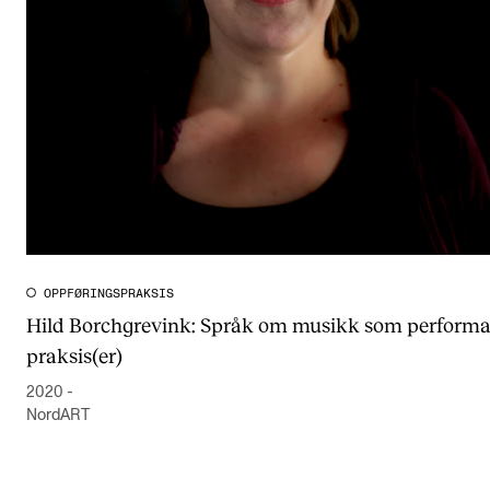
CREMAH
NordART
Prosjekter
Publikasjoner
INTERNASJONALT
Utveksling
Internasjonal strategi
OPPFØRINGSPRAKSIS
Hild Borchgrevink: Språk om musikk som performat
Samarbeidsprosjekter
praksis(er)
Nettverk
2020 -
IN.TUNE
NordART
AKTUELT