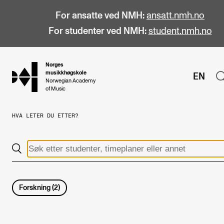
For ansatte ved NMH:
ansatt.nmh.no
For studenter ved NMH:
student.nmh.no
Norges
hjem
musikkhøgskole
EN
Norwegian Academy
of Music
HVA LETER DU ETTER?
STUDIER
Alle studier
Bachelor
Master
Forskning
(
2
)
Doktorgrad
Årsstudium og videreutdanning