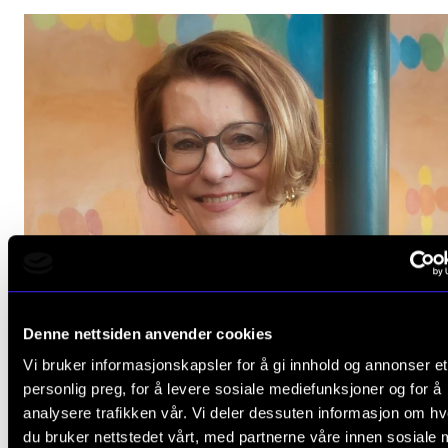
Arrangementer og konserter
Nyheter og historier
Ledige stillinger
INFO
Om Norges musikkhøgskole
Kontakt oss
Finn ansatte
For ansatte og studenter
Denne nettsiden anvender cookies
Vi bruker informasjonskapsler for å gi innhold og annonser et
personlig preg, for å levere sosiale mediefunksjoner og for å
analysere trafikken vår. Vi deler dessuten informasjon om h
du bruker nettstedet vårt, med partnerne våre innen sosiale 