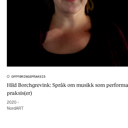
CREMAH
NordART
Prosjekter
Publikasjoner
INTERNASJONALT
Utveksling
Internasjonal strategi
OPPFØRINGSPRAKSIS
Hild Borchgrevink: Språk om musikk som performat
Samarbeidsprosjekter
praksis(er)
Nettverk
2020 -
IN.TUNE
NordART
AKTUELT