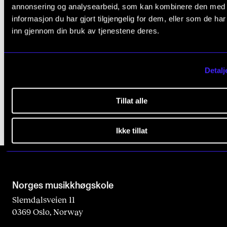
annonsering og analysearbeid, som kan kombinere den med
informasjon du har gjort tilgjengelig for dem, eller som de ha
inn gjennom din bruk av tjenestene deres.
OPPFØRINGSPRAKSIS
Marianne Berglöf: Musikkdramaet som 'Ereignis'
2020 - 2026
Detalj
NordART
Tillat alle
Ikke tillat
Norges musikk­høgskole
Slemdalsveien 11
0369 Oslo, Norway