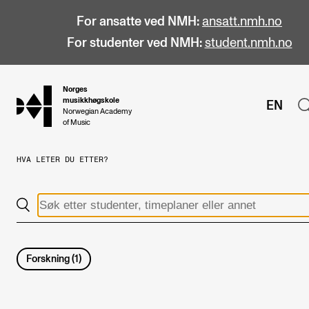
For ansatte ved NMH:
ansatt.nmh.no
For studenter ved NMH:
student.nmh.no
Norges
hjem
musikkhøgskole
EN
Norwegian Academy
of Music
HVA LETER DU ETTER?
STUDIER
Alle studier
Bachelor
Master
Forskning
(
1
)
Doktorgrad
Årsstudium og videreutdanning