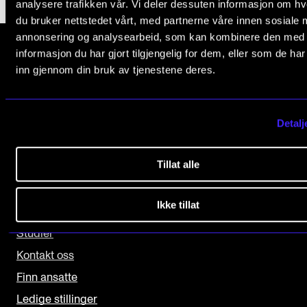
analysere trafikken vår. Vi deler dessuten informasjon om h
Arrangementer og konserter
du bruker nettstedet vårt, med partnerne våre innen sosiale 
annonsering og analysearbeid, som kan kombinere den med
Nyheter og historier
informasjon du har gjort tilgjengelig for dem, eller som de ha
Ledige stillinger
inn gjennom din bruk av tjenestene deres.
Norges musikk­høgskole
Slemdalsveien 11
0369 Oslo, Norway
INFO
Detalj
+47 23 36 70 00
Om Norges musikkhøgskole
post@nmh.no
Tillat alle
Kontakt oss
Finn ansatte
Ikke tillat
NYTTIGE LENKER
For ansatte og studenter
Studier
Kontakt oss
Finn ansatte
Ledige stillinger