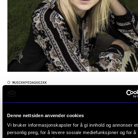
CREMAH
NordART
Prosjekter
Publikasjoner
INTERNASJONALT
Utveksling
Internasjonal strategi
MUSIKKPEDAGOGIKK
Guro von Germeten: Den altetende stemmen
Samarbeidsprosjekter
2019 - 2023
Nettverk
CERM
IN.TUNE
Denne nettsiden anvender cookies
Vi bruker informasjonskapsler for å gi innhold og annonser et
personlig preg, for å levere sosiale mediefunksjoner og for å
AKTUELT