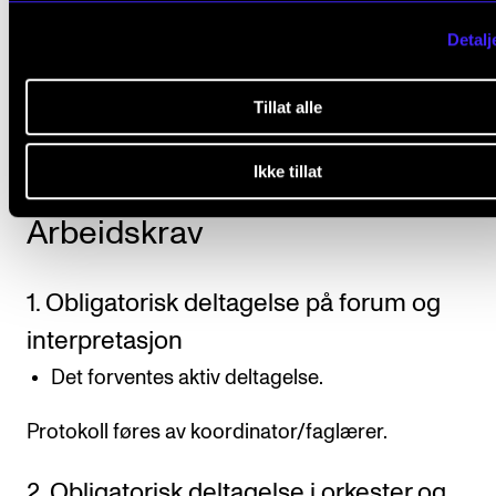
For oversikt over forventet studieprogresjon og
Detalj
veiledende undervisningsmengde og organisering, 
”Organisering” under beskrivelsen av det enkelte
Tillat alle
studieprogram.
Ikke tillat
Arbeidskrav
1. Obligatorisk deltagelse på forum og
interpretasjon
Det forventes aktiv deltagelse.
Protokoll føres av koordinator/faglærer.
2. Obligatorisk deltagelse i orkester og