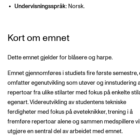
CREMAH
Undervisningsspråk
: Norsk.
NordART
Prosjekter
Kort om emnet
Publikasjoner
Dette emnet gjelder for blåsere og harpe.
INTERNASJONALT
Utveksling
Emnet gjennomføres i studiets fire første semestre,
Internasjonal strategi
omfatter egenutvikling som utøver og innstudering a
repertoar fra ulike stilarter med fokus på enkelte stil
Samarbeidsprosjekter
egenart. Videreutvikling av studentens tekniske
Nettverk
ferdigheter med fokus på øveteknikker, trening i å
IN.TUNE
fremføre repertoar alene og sammen medspillere vi
utgjøre en sentral del av arbeidet med emnet.
AKTUELT