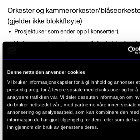
Orkester og kammerorkester/blåseorkeste
(gjelder ikke blokkfløyte)
Prosjektuker som ender opp i konsert(er).
Ved begynnelsen av hvert studieår skal det foreli
plan med oversikt over repertoar, spesielle semin
og prøvetider, konserter, instruktører og dirigente
Denne nettsiden anvender cookies
Senest tre uker før prosjektstart offentliggjøres e
Vi bruker informasjonskapsler for å gi innhold og annonser et
prøveoppsett og besetningslister som regulerer 
personlig preg, for å levere sosiale mediefunksjoner og for å
enkelte students deltakelse.
analysere trafikken vår. Vi deler dessuten informasjon om h
du bruker nettstedet vårt, med partnerne våre innen sosiale 
Studenten meldes automatisk opp til undervisning 
annonsering og analysearbeid, som kan kombinere den med
informasjon du har gjort tilgjengelig for dem, eller som de ha
vurdering i emnet, i henhold til den progresjon som 
inn gjennom din bruk av tjenestene deres.
fastsatt i utdanningsplanen.