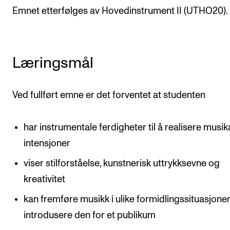
Emnet etterfølges av Hovedinstrument II (UTHO20).
Arrangementer og konserter
Nyheter og historier
Ledige stillinger
Læringsmål
INFO
Ved fullført emne er det forventet at studenten
Om Norges musikkhøgskole
Kontakt oss
har instrumentale ferdigheter til å realisere musik
intensjoner
Finn ansatte
For ansatte og studenter
viser stilforståelse, kunstnerisk uttrykksevne og
kreativitet
kan fremføre musikk i ulike formidlingssituasjoner
introdusere den for et publikum