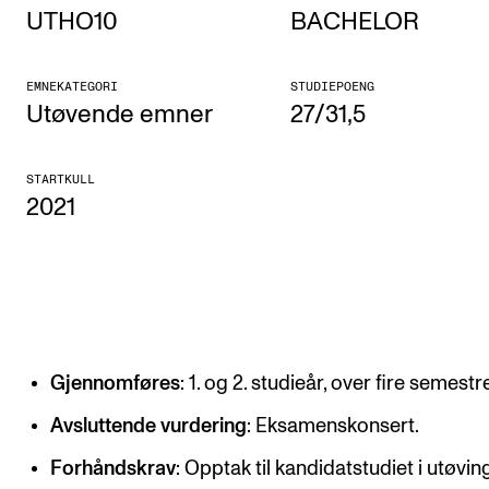
UTHO10
BACHELOR
Etterutdanning og kurs
Talentutvikling
EMNEKATEGORI
STUDIEPOENG
Utøvende emner
27/31,5
STUDENTLIV
STARTKULL
Søknad og opptak
2021
Biblioteket
Fagmiljøer
Salane våre
Studentutvalet SUT (student.nmh.no)
Gjennomføres
: 1. og 2. studieår, over fire semestr
FORSKNING
Avsluttende vurdering
: Eksamenskonsert.
CERM
Forhåndskrav
: Opptak til kandidatstudiet i utøvin