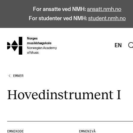
For ansatte ved NMH:
ansatt.nmh.no
For studenter ved NMH:
student.nmh.no
Norges
hjem
musikkhøgskole
EN
Norwegian Academy
of Music
EMNER
STUDIER
Alle studier
Hoved­in­stru­ment I
Bachelor
Master
Doktorgrad
Årsstudium og videreutdanning
EMNEKODE
EMNENIVÅ