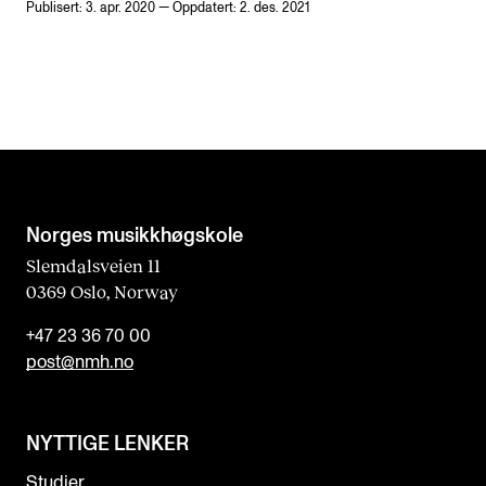
Publisert: 3. apr. 2020 — Oppdatert: 2. des. 2021
Norges musikk­høgskole
Slemdalsveien 11
0369 Oslo, Norway
+47 23 36 70 00
post@nmh.no
NYTTIGE LENKER
Studier