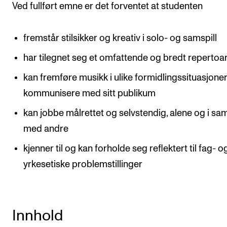
Ved fullført emne er det forventet at studenten
Arrangementer og konserter
Nyheter og historier
fremstår stilsikker og kreativ i solo- og samspill
Ledige stillinger
har tilegnet seg et omfattende og bredt repertoa
kan fremføre musikk i ulike formidlingssituasjoner
INFO
kommunisere med sitt publikum
Om Norges musikkhøgskole
kan jobbe målrettet og selvstendig, alene og i sam
Kontakt oss
med andre
Finn ansatte
kjenner til og kan forholde seg reflektert til fag- o
For ansatte og studenter
yrkesetiske problemstillinger
Innhold