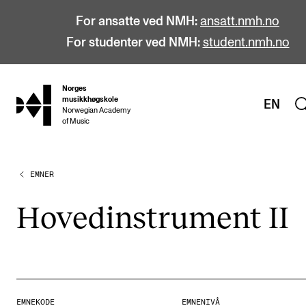
For ansatte ved NMH:
ansatt.nmh.no
For studenter ved NMH:
student.nmh.no
Norges
hjem
musikkhøgskole
EN
Norwegian Academy
of Music
EMNER
STUDIER
Alle studier
Hoved­in­stru­ment II
Bachelor
Master
Doktorgrad
Årsstudium og videreutdanning
EMNEKODE
EMNENIVÅ