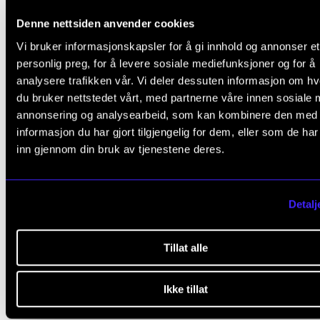
”Organisering” under beskrivelsen av det enkelte
Denne nettsiden anvender cookies
studieprogram.
Vi bruker informasjonskapsler for å gi innhold og annonser et
personlig preg, for å levere sosiale mediefunksjoner og for å
Arbeidskrav
analysere trafikken vår. Vi deler dessuten informasjon om h
du bruker nettstedet vårt, med partnerne våre innen sosiale 
1. Obligatorisk deltagelse på forum og
annonsering og analysearbeid, som kan kombinere den med
informasjon du har gjort tilgjengelig for dem, eller som de ha
interpretasjon
inn gjennom din bruk av tjenestene deres.
Det forventes aktiv deltagelse. Protokoll føres av
koordinator for forum og interpretasjon.
Detalj
2. Obligatorisk deltagelse i orkester (gjelde
klaver, gitar, akkordeon og cembalo)
Tillat alle
Obligatorisk og aktiv deltagelse i henhold til
besetningsoppsett, prøveplaner og orkesterutval
Ikke tillat
til enhver tid gjeldende retningslinjer.