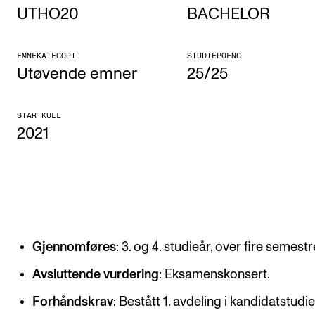
UTHO20
BACHELOR
Etterutdanning og kurs
Talentutvikling
EMNEKATEGORI
STUDIEPOENG
Utøvende emner
25/25
STUDENTLIV
STARTKULL
Søknad og opptak
2021
Biblioteket
Fagmiljøer
Salane våre
Studentutvalet SUT (student.nmh.no)
Gjennomføres
: 3. og 4. studieår, over fire semestr
FORSKNING
Avsluttende vurdering
: Eksamenskonsert.
CERM
Forhåndskrav
: Bestått 1. avdeling i kandidatstudiet