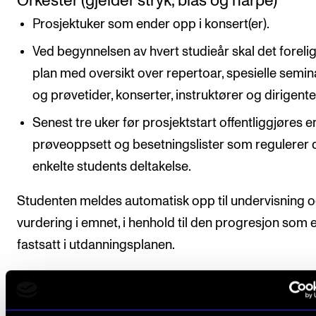
Orkester (gjelder stryk, blås og harpe)
Prosjektuker som ender opp i konsert(er).
Ved begynnelsen av hvert studieår skal det foreli
plan med oversikt over repertoar, spesielle semin
og prøvetider, konserter, instruktører og dirigente
Senest tre uker før prosjektstart offentliggjøres e
prøveoppsett og besetningslister som regulerer 
enkelte students deltakelse.
Studenten meldes automatisk opp til undervisning 
vurdering i emnet, i henhold til den progresjon som 
fastsatt i utdanningsplanen.
For oversikt over forventet studieprogresjon og
veiledende undervisningsmengde og organisering, 