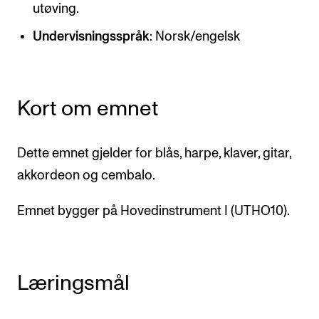
CREMAH
utøving.
NordART
Undervisningsspråk
: Norsk/engelsk
Prosjekter
Publikasjoner
Kort om emnet
INTERNASJONALT
Dette emnet gjelder for blås, harpe, klaver, gitar,
Utveksling
akkordeon og cembalo.
Internasjonal strategi
Emnet bygger på Hovedinstrument I (UTHO10).
Samarbeidsprosjekter
Nettverk
IN.TUNE
Læringsmål
AKTUELT