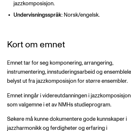
CREMAH
jazzkomposisjon.
NordART
Undervisningsspråk
: Norsk/engelsk.
Prosjekter
Publikasjoner
Kort om emnet
INTERNASJONALT
Emnet tar for seg komponering, arrangering,
Utveksling
instrumentering, innstuderingsarbeid og ensemblel
Internasjonal strategi
belyst ut fra jazzkomposisjon for større ensembler.
Samarbeidsprosjekter
Emnet inngår i videreutdanningen i jazzkomposisjon 
Nettverk
som valgemne i et av NMHs studieprogram.
IN.TUNE
Søkere må kunne dokumentere gode kunnskaper i
jazzharmonikk og ferdigheter og erfaring i
AKTUELT