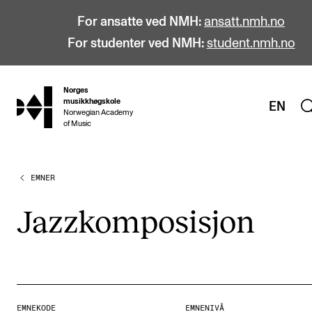
For ansatte ved NMH:
ansatt.nmh.no
For studenter ved NMH:
student.nmh.no
Norges
hjem
musikkhøgskole
EN
Norwegian Academy
of Music
EMNER
STUDIER
Alle studier
Jazz­kom­po­si­sjon
Bachelor
Master
Doktorgrad
Årsstudium og videreutdanning
EMNEKODE
EMNENIVÅ