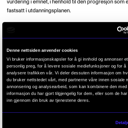
vurdering i emnet, i henhold til den progresjon som 
fastsatt i utdanningsplanen.
Arbeidskrav
Denne nettsiden anvender cookies
Vi bruker informasjonskapsler for å gi innhold og annonser et
Det er obligatorisk aktiv deltagelse i undervisn
personlig preg, for å levere sosiale mediefunksjoner og for å
Dette innebærer normalt at fravær på mer enn
analysere trafikken vår. Vi deler dessuten informasjon om h
prosent medfører at studenten ikke består emn
du bruker nettstedet vårt, med partnerne våre innen sosiale 
Det forutsettes at man er tilstede på
annonsering og analysearbeid, som kan kombinere den med
informasjon du har gjort tilgjengelig for dem, eller som de ha
innøving/innspilling med ensembler med ferdi
inn gjennom din bruk av tjenestene deres.
levert notemateriale og deltar i påfølgende
evaluering.
Detalj
Studenten skal presentere egne komposisjone