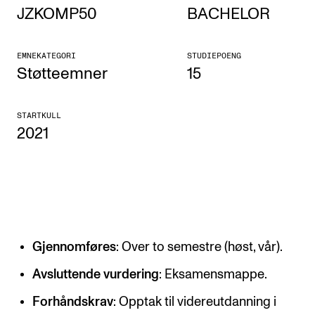
JZKOMP50
BACHELOR
Etterutdanning og kurs
Talentutvikling
EMNEKATEGORI
STUDIEPOENG
Støtteemner
15
STUDENTLIV
STARTKULL
Søknad og opptak
2021
Biblioteket
Fagmiljøer
Salane våre
Studentutvalet SUT (student.nmh.no)
Gjennomføres
: Over to semestre (høst, vår).
FORSKNING
Avsluttende vurdering
: Eksamensmappe.
CERM
Forhåndskrav
: Opptak til videreutdanning i