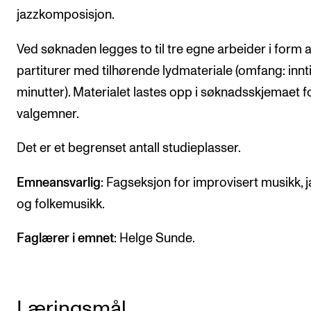
jazzkomposisjon.
Arrangementer og konserter
Nyheter og historier
Ved søknaden legges to til tre egne arbeider i form 
partiturer med tilhørende lydmateriale (omfang: innti
Ledige stillinger
minutter). Materialet lastes opp i søknadsskjemaet f
valgemner.
INFO
Om Norges musikkhøgskole
Det er et begrenset antall studieplasser.
Kontakt oss
Emneansvarlig
: Fagseksjon for improvisert musikk, 
Finn ansatte
og folkemusikk.
For ansatte og studenter
Faglærer i emnet
: Helge Sunde.
Læringsmål