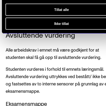
to samlinger i løpet av emnet. Presentasjonen 
Tillat alle
danne grunnlag for diskusjon i gruppe.
Ikke tillat
Avsluttende vurdering
Alle arbeidskrav i emnet må være godkjent for at
studenten skal få gå opp til avsluttende vurdering.
Studenten vurderes i forhold til emnets læringsmål.
Avsluttende vurdering uttrykkes ved bestått/ ikke be
og fastsettes av to interne sensorer på grunnlag av 
eksamensmappe.
Eksamensmappe