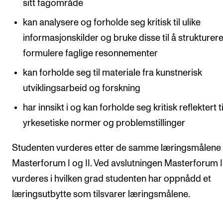
sitt fagområde
Arrangementer og konserter
kan analysere og forholde seg kritisk til ulike
Nyheter og historier
informasjonskilder og bruke disse til å strukturer
Ledige stillinger
formulere faglige resonnementer
kan forholde seg til materiale fra kunstnerisk
INFO
utviklingsarbeid og forskning
Om Norges musikkhøgskole
har innsikt i og kan forholde seg kritisk reflektert ti
Kontakt oss
yrkesetiske normer og problemstillinger
Finn ansatte
Studenten vurderes etter de samme læringsmålene 
For ansatte og studenter
Masterforum I og II. Ved avslutningen Masterforum I
vurderes i hvilken grad studenten har oppnådd et
læringsutbytte som tilsvarer læringsmålene.