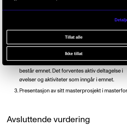
Arbeidskrav
Detalj
Oppstartseminar – Det er obligatorisk oppmø
krav om aktiv deltagelse.
Tillat alle
Det er obligatorisk deltagelse i masterforum. 
innebærer at fravær fra 20 prosent eller mer a
Ikke tillat
undervisningen normalt fører til at studenten i
består emnet. Det forventes aktiv deltagelse i
øvelser og aktiviteter som inngår i emnet.
Presentasjon av sitt masterprosjekt i masterf
Avsluttende vurdering