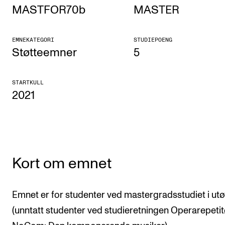
MASTFOR70b
MASTER
Etterutdanning og kurs
Talentutvikling
EMNEKATEGORI
STUDIEPOENG
Støtteemner
5
STUDENTLIV
STARTKULL
Søknad og opptak
2021
Biblioteket
Fagmiljøer
Salane våre
Studentutvalet SUT (student.nmh.no)
Kort om emnet
FORSKNING
Emnet er for studenter ved mastergradsstudiet i ut
(unntatt studenter ved studieretningen Operarepetit
CERM