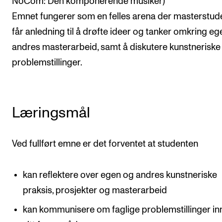
NoCom: Den komponerende musiker)
CREMAH
Emnet fungerer som en felles arena der masterstud
NordART
får anledning til å drøfte ideer og tanker omkring eg
Prosjekter
andres masterarbeid, samt å diskutere kunstneriske
Publikasjoner
problemstillinger.
INTERNASJONALT
Læringsmål
Utveksling
Internasjonal strategi
Ved fullført emne er det forventet at studenten
Samarbeidsprosjekter
Nettverk
kan reflektere over egen og andres kunstneriske
IN.TUNE
praksis, prosjekter og masterarbeid
kan kommunisere om faglige problemstillinger in
AKTUELT