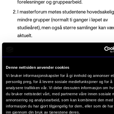
forelesninger og gruppearbeid.
I masterforum møtes studentene hovedsakelig
mindre grupper (normalt ti ganger i løpet av
studieåret), men også større samlinger kan væ
aktuelt.
For oversikt over veiledende undervisningsmengde,
"Organisering" under beskrivelsen av det enkelte
studieprogram.
Denne nettsiden anvender cookies
Vi bruker informasjonskapsler for å gi innhold og annonser et
Studenten meldes automatisk opp til undervisning 
personlig preg, for å levere sosiale mediefunksjoner og for å
vurdering i emnet, i henhold til den progresjon som 
analysere trafikken vår. Vi deler dessuten informasjon om h
fastsatt i utdanningsplanen.
du bruker nettstedet vårt, med partnerne våre innen sosiale 
annonsering og analysearbeid, som kan kombinere den med
informasjon du har gjort tilgjengelig for dem, eller som de ha
inn gjennom din bruk av tjenestene deres.