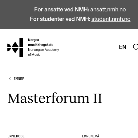
For ansatte ved NMH:
ansatt.nmh.no
For studenter ved NMH:
student.nmh.no
Norges
hjem
musikkhøgskole
EN
Norwegian Academy
of Music
EMNER
STUDIER
Alle studier
Mas­ter­fo­rum II
Bachelor
Master
Doktorgrad
Årsstudium og videreutdanning
EMNEKODE
EMNENIVÅ