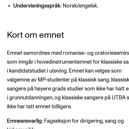
CREMAH
Undervisningsspråk
: Norsk/engelsk.
NordART
Prosjekter
Kort om emnet
Publikasjoner
Emnet samordnes med romanse- og oratoriesemin
INTERNASJONALT
som inngår i hovedinstrumentemnet for klassiske s
Utveksling
i kandidatstudiet i utøving. Emnet kan velges som
Internasjonal strategi
valgemne av MP-studenter på klassisk sang, klassis
Samarbeidsprosjekter
sangere på høyere grads studier som ikke har hatt 
Nettverk
i grunnutdanningen, og klassiske sangere på UTBA
ikke har tatt emnet tidligere.
IN.TUNE
Emneansvarlig
: Fagseksjon for dirigering, sang og
AKTUELT