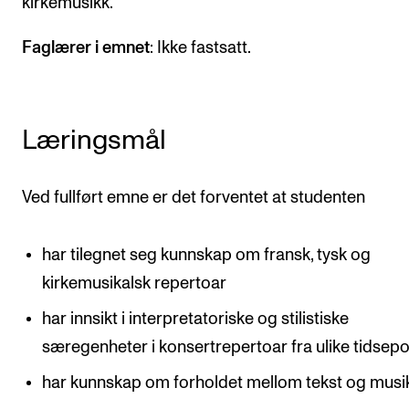
kirkemusikk.
Arrangementer og konserter
Faglærer i emnet
: Ikke fastsatt.
Nyheter og historier
Ledige stillinger
Læringsmål
INFO
Om Norges musikkhøgskole
Ved fullført emne er det forventet at studenten
Kontakt oss
har tilegnet seg kunnskap om fransk, tysk og
Finn ansatte
kirkemusikalsk repertoar
For ansatte og studenter
har innsikt i interpretatoriske og stilistiske
særegenheter i konsertrepertoar fra ulike tidsep
har kunnskap om forholdet mellom tekst og musi