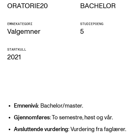
ORATORIE20
BACHELOR
Etterutdanning og kurs
Talentutvikling
EMNEKATEGORI
STUDIEPOENG
Valgemner
5
STUDENTLIV
STARTKULL
Søknad og opptak
2021
Biblioteket
Fagmiljøer
Salane våre
Studentutvalet SUT (student.nmh.no)
Emnenivå
: Bachelor/master.
FORSKNING
Gjennomføres
: To semestre, høst og vår.
CERM
Avsluttende vurdering
: Vurdering fra faglærer.