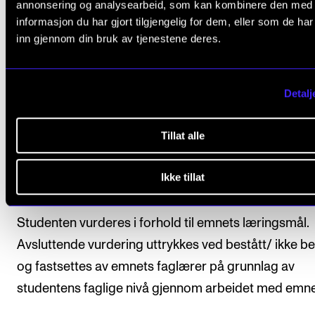
annonsering og analysearbeid, som kan kombinere den med
Innstudert repertoar til hvert semesteremne f
informasjon du har gjort tilgjengelig for dem, eller som de ha
enkelte student skal være på minimum 15 minu
inn gjennom din bruk av tjenestene deres.
spilletid.
Detalj
Avsluttende vurdering
Tillat alle
Alle arbeidskrav i emnet må være godkjent for at
Ikke tillat
studenten skal få avsluttende vurdering.
Studenten vurderes i forhold til emnets læringsmål.
Avsluttende vurdering uttrykkes ved bestått/ ikke be
og fastsettes av emnets faglærer på grunnlag av
studentens faglige nivå gjennom arbeidet med emne