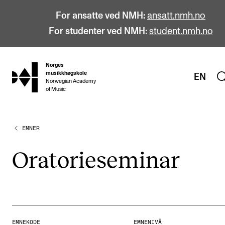
For ansatte ved NMH:
ansatt.nmh.no
For studenter ved NMH:
student.nmh.no
Norges
hjem
musikkhøgskole
EN
Norwegian Academy
of Music
EMNER
STUDIER
Alle studier
Ora­to­rie­se­mi­nar
Bachelor
Master
Doktorgrad
Årsstudium og videreutdanning
EMNEKODE
EMNENIVÅ