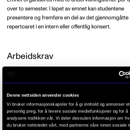
over to semester. I løpet av emnet kan studentene
presentere og fremføre en del av det gjennomgåtte
repertoaret i en intern eller offentlig konsert.
Arbeidskrav
Det er obligatorisk aktiv deltagelse i undervisn
Dette innebærer normalt at fravær på mer enn
prosent medfører at studenten ikke får godkje
Denne nettsiden anvender cookies
emnet.
Vi bruker informasjonskapsler for å gi innhold og annonser et
personlig preg, for å levere sosiale mediefunksjoner og for å
Studenten skal innstudere og fremføre det
analysere trafikken vår. Vi deler dessuten informasjon om h
repertoar som er fastsatt i semesterplanene.
du bruker nettstedet vårt, med partnerne våre innen sosiale 