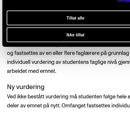
Detalj
Alle arbeidskrav i emnet må være godkjent for at
Tillat alle
studenten skal få avsluttende vurdering.
Ikke tillat
Studenten vurderes i forhold til emnets læringsmål.
Avsluttende vurdering uttrykkes med bestått/ ikke b
og fastsettes av en eller flere faglærere på grunnlag
individuell vurdering av studentens faglige nivå gje
arbeidet med emnet.
Ny vurdering
Ved ikke bestått vurdering må studenten følge hele e
deler av emnet på nytt. Omfanget fastsettes individu