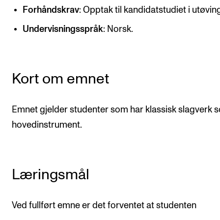
CREMAH
Forhåndskrav
: Opptak til kandidatstudiet i utøvin
NordART
Undervisningsspråk
: Norsk.
Prosjekter
Publikasjoner
Kort om emnet
INTERNASJONALT
Emnet gjelder studenter som har klassisk slagverk 
Utveksling
hovedinstrument.
Internasjonal strategi
Samarbeidsprosjekter
Nettverk
Læringsmål
IN.TUNE
Ved fullført emne er det forventet at studenten
AKTUELT