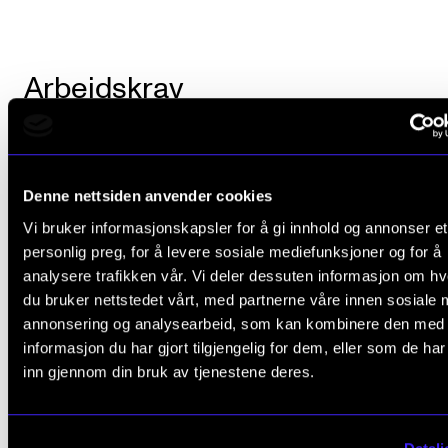
Arbeidskrav
Det er obligatorisk, aktiv deltagelse i undervisning,
planlegging og gjennomføring av prosjekter. Dette
Denne nettsiden anvender cookies
innebærer normalt at fravær på mer enn 20 prosent
Vi bruker informasjonskapsler for å gi innhold og annonser et
medfører at studenten ikke består emnet
personlig preg, for å levere sosiale mediefunksjoner og for å
analysere trafikken vår. Vi deler dessuten informasjon om h
Det er obligatorisk deltagelse på tre til fire konserter
du bruker nettstedet vårt, med partnerne våre innen sosiale 
annonsering og analysearbeid, som kan kombinere den med
og/eller studioopptak hvert studieår
informasjon du har gjort tilgjengelig for dem, eller som de ha
inn gjennom din bruk av tjenestene deres.
Avsluttende vurdering