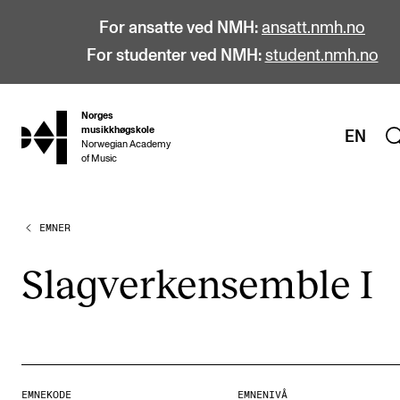
For ansatte ved NMH:
ansatt.nmh.no
For studenter ved NMH:
student.nmh.no
Norges
hjem
musikkhøgskole
EN
Norwegian Academy
of Music
EMNER
STUDIER
Alle studier
Slag­ver­k­en­sem­ble I
Bachelor
Master
Doktorgrad
Årsstudium og videreutdanning
EMNEKODE
EMNENIVÅ