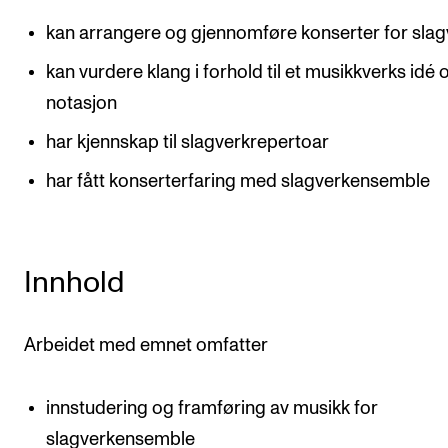
Arrangementer og konserter
kan arrangere og gjennomføre konserter for slag
Nyheter og historier
kan vurdere klang i forhold til et musikkverks idé 
Ledige stillinger
notasjon
har kjennskap til slagverkrepertoar
INFO
har fått konserterfaring med slagverkensemble
Om Norges musikkhøgskole
Kontakt oss
Innhold
Finn ansatte
For ansatte og studenter
Arbeidet med emnet omfatter
innstudering og framføring av musikk for
slagverkensemble