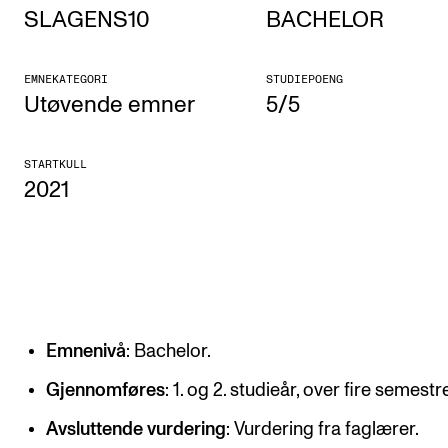
SLAGENS10
BACHELOR
Etterutdanning og kurs
Talentutvikling
EMNEKATEGORI
STUDIEPOENG
Utøvende emner
5/5
STUDENTLIV
STARTKULL
Søknad og opptak
2021
Biblioteket
Fagmiljøer
Salane våre
Studentutvalet SUT (student.nmh.no)
Emnenivå
: Bachelor.
FORSKNING
Gjennomføres
: 1. og 2. studieår, over fire semestr
CERM
Avsluttende vurdering
: Vurdering fra faglærer.