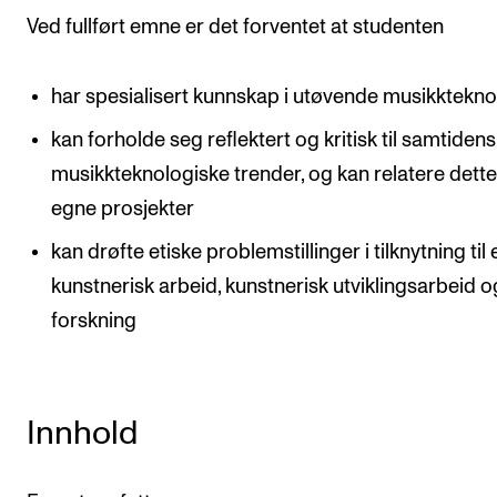
Ved fullført emne er det forventet at studenten
Arrangementer og konserter
Nyheter og historier
har spesialisert kunnskap i utøvende musikktekno
Ledige stillinger
kan forholde seg reflektert og kritisk til samtidens
musikkteknologiske trender, og kan relatere dette 
INFO
egne prosjekter
Om Norges musikkhøgskole
kan drøfte etiske problemstillinger i tilknytning til
Kontakt oss
kunstnerisk arbeid, kunstnerisk utviklingsarbeid o
Finn ansatte
forskning
For ansatte og studenter
Innhold