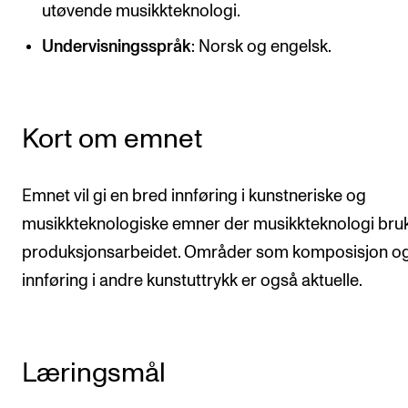
CREMAH
utøvende musikkteknologi.
NordART
Undervisningsspråk
: Norsk og engelsk.
Prosjekter
Publikasjoner
Kort om emnet
INTERNASJONALT
Emnet vil gi en bred innføring i kunstneriske og
Utveksling
musikkteknologiske emner der musikkteknologi bruk
Internasjonal strategi
produksjonsarbeidet. Områder som komposisjon o
Samarbeidsprosjekter
innføring i andre kunstuttrykk er også aktuelle.
Nettverk
IN.TUNE
Læringsmål
AKTUELT