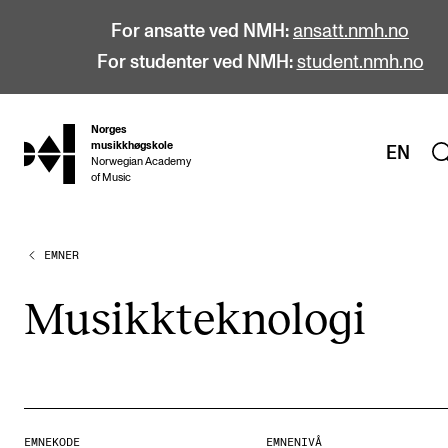
For ansatte ved NMH:
ansatt.nmh.no
For studenter ved NMH:
student.nmh.no
Norges
hjem
musikkhøgskole
EN
Norwegian Academy
of Music
EMNER
STUDIER
Alle studier
Musikk­tek­no­lo­gi
Bachelor
Master
Doktorgrad
Årsstudium og videreutdanning
EMNEKODE
EMNENIVÅ