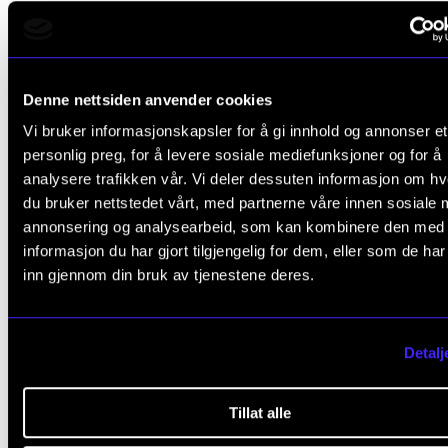
studentfremlegg, gruppearbeid og samarbeidslæri
til timer der det ikke foreligger relevant faglitteratu
dekker innholdet i undervisningen. Hvilke timer dette
Denne nettsiden anvender cookies
gjelder vil framkomme av semesterplanen.
Vi bruker informasjonskapsler for å gi innhold og annonser et
personlig preg, for å levere sosiale mediefunksjoner og for å
2. Studenten skal gjennomføre to presentasjoner fo
analysere trafikken vår. Vi deler dessuten informasjon om h
studentgruppen, normalt én per studieår. Tema for
du bruker nettstedet vårt, med partnerne våre innen sosiale 
presentasjonene koordineres med faglærer.
annonsering og analysearbeid, som kan kombinere den med
informasjon du har gjort tilgjengelig for dem, eller som de ha
Presentasjonene kan holdes som et foredrag eller l
inn gjennom din bruk av tjenestene deres.
som videodokumentasjon.
3. Arbeidsmappe: Studenten skal sette sammen en
Detalj
arbeidsmappe som inneholder følgende:
Tillat alle
Èn oppgave knyttet til hver workshop der studen