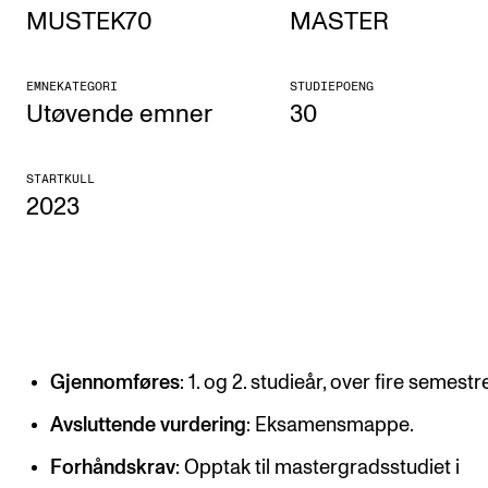
MUSTEK70
MASTER
Etterutdanning og kurs
Talentutvikling
EMNEKATEGORI
STUDIEPOENG
Utøvende emner
30
STUDENTLIV
STARTKULL
Søknad og opptak
2023
Biblioteket
Fagmiljøer
Salane våre
Studentutvalet SUT (student.nmh.no)
Gjennomføres
: 1. og 2. studieår, over fire semestr
FORSKNING
Avsluttende vurdering
: Eksamensmappe.
CERM
Forhåndskrav
: Opptak til mastergradsstudiet i