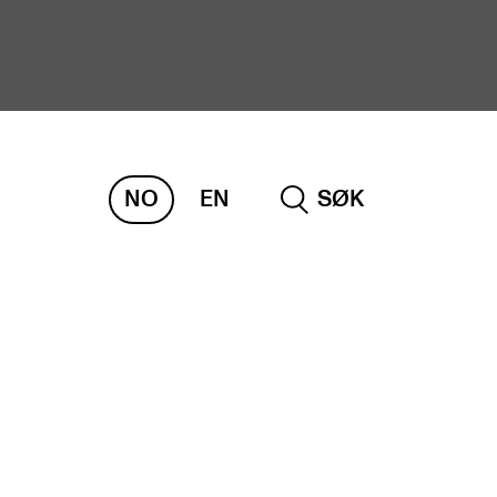
NO
EN
SØK
ORSKNING
ERM
REMAH
rdART
osjekter
blikasjoner