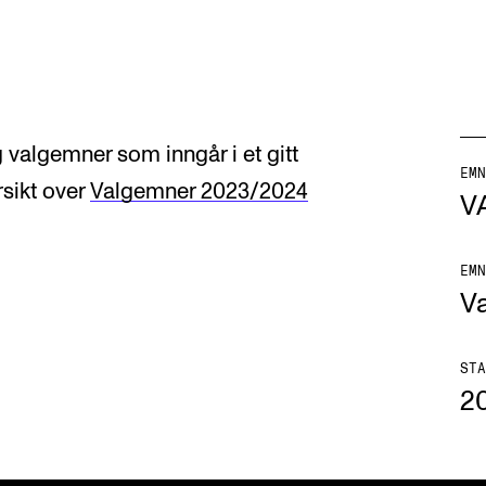
 valgemner som inngår i et gitt
AKTUELT
I
EMN
rsikt over
Valgemner 2023/2024
V
Arrangementer og konserter
Om
Nyheter og historier
Ko
EMN
V
Ledige stillinger
Fi
Fo
STA
2