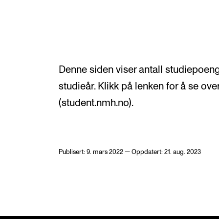
Etterutdanning og kurs
Talentutvikling
Denne siden viser antall studiepoeng
INTERNASJONALT
studieår. Klikk på lenken for å se ove
Utveksling
(student.nmh.no).
Internasjonal strategi
Samarbeidsprosjekter
Publisert: 9. mars 2022 — Oppdatert: 21. aug. 2023
Nettverk
IN.TUNE