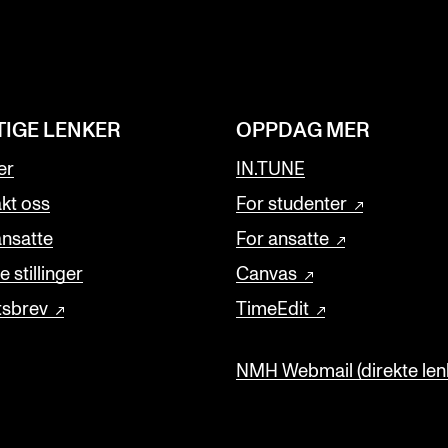
TIGE LENKER
OPPDAG MER
er
IN.TUNE
kt oss
For studenter
ansatte
For ansatte
 stillinger
Canvas
tsbrev
TimeEdit
NMH Webmail (direkte lenk