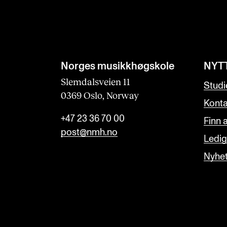
Norges musikk­høgskole
NYT
Slemdalsveien 11
Studi
0369 Oslo, Norway
Konta
+47 23 36 70 00
Finn 
post@nmh.no
Ledige
Nyhe