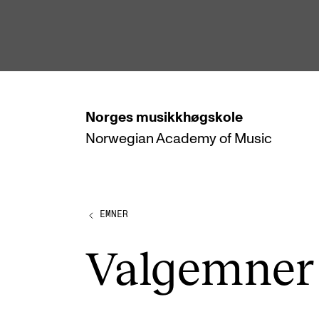
hjem
Norges
musikkhøgskole
Norwegian Academy
of Music
STUDIER
Alle studier
Bachelor
EMNER
Master
Valg­em­ner
Doktorgrad
Årsstudium og videreutdanning