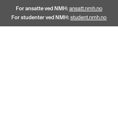
For ansatte ved NMH:
ansatt.nmh.no
For studenter ved NMH:
student.nmh.no
STUDENTLIV
F
Søknad og opptak
C
Biblioteket
C
Fagmiljøer
No
Salane våre
Pr
Studentutvalet SUT (student.nmh.no)
Pu