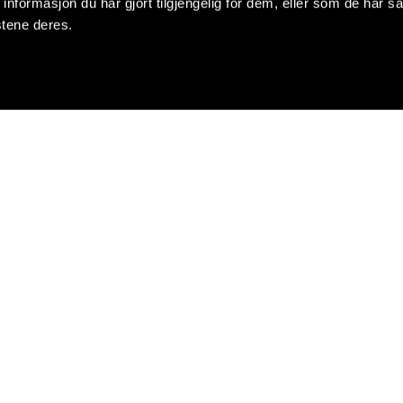
formasjon du har gjort tilgjengelig for dem, eller som de har sa
stene deres.