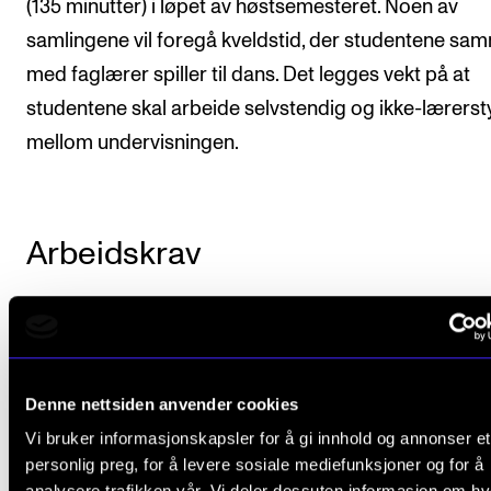
(135 minutter) i løpet av høstsemesteret. Noen av
samlingene vil foregå kveldstid, der studentene sa
med faglærer spiller til dans. Det legges vekt på at
studentene skal arbeide selvstendig og ikke-lærerst
mellom undervisningen.
Arbeidskrav
Det er obligatorisk aktiv deltakelse i emnet. Dette
innebærer normalt at fravær på mer enn 20 prosent
medfører at studenten ikke består emnet.
Denne nettsiden anvender cookies
Vi bruker informasjonskapsler for å gi innhold og annonser et
Studenten skal delta i dansespill minimum en gang.
personlig preg, for å levere sosiale mediefunksjoner og for å
analysere trafikken vår. Vi deler dessuten informasjon om h