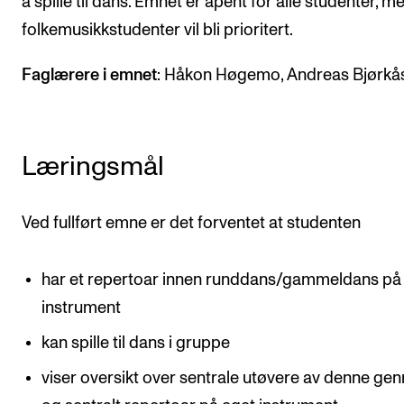
å spille til dans. Emnet er åpent for alle studenter, m
CREMAH
folkemusikkstudenter vil bli prioritert.
NordART
Faglærere i emnet
: Håkon Høgemo, Andreas Bjørkå
Prosjekter
Publikasjoner
Læringsmål
INTERNASJONALT
Utveksling
Ved fullført emne er det forventet at studenten
Internasjonal strategi
Samarbeidsprosjekter
har et repertoar innen runddans/gammeldans på 
Nettverk
instrument
IN.TUNE
kan spille til dans i gruppe
viser oversikt over sentrale utøvere av denne gen
AKTUELT