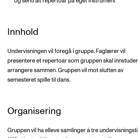
og sentralt repertoar på eget instrument
Arrangementer og konserter
Nyheter og historier
Innhold
Ledige stillinger
Undervisningen vil foregå i gruppe. Faglærer vil
INFO
presentere et repertoar som gruppen skal innstude
Om Norges musikkhøgskole
arrangere sammen. Gruppen vil mot slutten av
Kontakt oss
semesteret spille til dans.
Finn ansatte
For ansatte og studenter
Organisering
Gruppen vil ha elleve samlinger á tre undervisningst