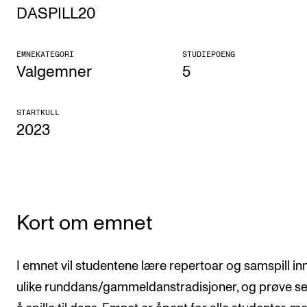
DASPILL20
Etterutdanning og kurs
Talentutvikling
EMNEKATEGORI
STUDIEPOENG
Valgemner
5
STUDENTLIV
STARTKULL
Søknad og opptak
2023
Biblioteket
Fagmiljøer
Salane våre
Studentutvalet SUT (student.nmh.no)
Kort om emnet
FORSKNING
I emnet vil studentene lære repertoar og samspill in
ulike runddans/gammeldanstradisjoner, og prøve s
CERM