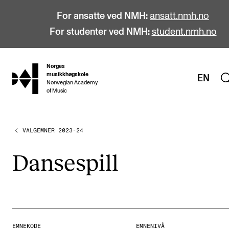
For ansatte ved NMH:
ansatt.nmh.no
For studenter ved NMH:
student.nmh.no
Norges
hjem
musikkhøgskole
EN
Norwegian Academy
of Music
VALGEMNER 2023-24
STUDIER
Alle studier
Danse­spill
Bachelor
Master
Doktorgrad
Årsstudium og videreutdanning
EMNEKODE
EMNENIVÅ