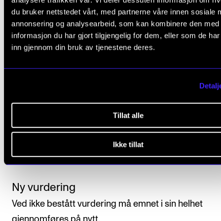
du bruker nettstedet vårt, med partnerne våre innen sosiale 
annonsering og analysearbeid, som kan kombinere den med
Avsluttende vurdering
informasjon du har gjort tilgjengelig for dem, eller som de ha
inn gjennom din bruk av tjenestene deres.
Alle arbeidskrav i emnet må være godkjent for at
studenten skal få avsluttende vurdering.
Detalj
Studenten vurderes i forhold til emnets læringsmål.
Avsluttende vurdering uttrykkes med bestått/ ikke b
Tillat alle
og fastsettes av faglærer på grunnlag av en individue
Ikke tillat
vurdering av studentens faglige nivå gjennom arbei
med emnet.
Ny vurdering
Ved ikke bestått vurdering må emnet i sin helhet
gjennomføres på nytt.