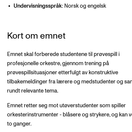
CREMAH
Undervisningsspråk
: Norsk og engelsk
NordART
Prosjekter
Kort om emnet
Publikasjoner
Emnet skal forberede studentene til prøvespill i
INTERNASJONALT
profesjonelle orkestre, gjennom trening på
Utveksling
prøvespillsituasjoner etterfulgt av konstruktive
Internasjonal strategi
tilbakemeldinger fra lærere og medstudenter og sa
Samarbeidsprosjekter
rundt relevante tema.
Nettverk
Emnet retter seg mot utøverstudenter som spiller
IN.TUNE
orkesterinstrumenter - blåsere og strykere, og kan 
to ganger.
AKTUELT