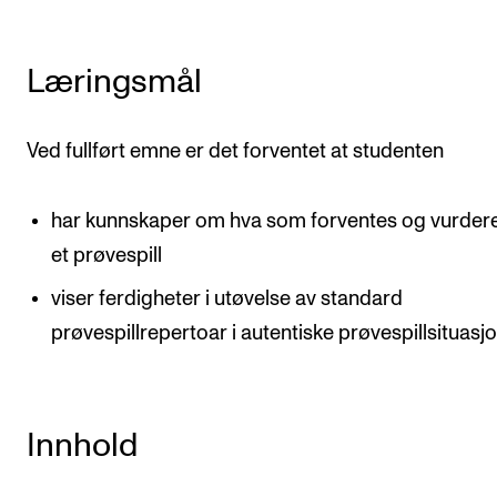
Arrangementer og konserter
Nyheter og historier
Læringsmål
Ledige stillinger
Ved fullført emne er det forventet at studenten
INFO
har kunnskaper om hva som forventes og vurder
Om Norges musikkhøgskole
et prøvespill
Kontakt oss
viser ferdigheter i utøvelse av standard
Finn ansatte
prøvespillrepertoar i autentiske prøvespillsituasj
For ansatte og studenter
Innhold