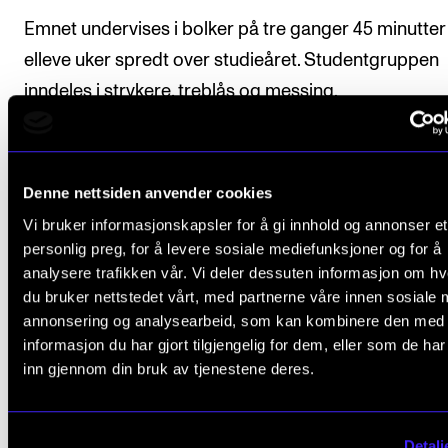
Emnet undervises i bolker på tre ganger 45 minutter 
elleve uker spredt over studieåret. Studentgruppen
inndeles i strykere, treblås og messing.
Arbeidskrav
Denne nettsiden anvender cookies
Vi bruker informasjonskapsler for å gi innhold og annonser et
personlig preg, for å levere sosiale mediefunksjoner og for å
Det er obligatorisk, aktiv deltagelse i undervisn
analysere trafikken vår. Vi deler dessuten informasjon om h
Dette innebærer normalt at fravær på mer enn
du bruker nettstedet vårt, med partnerne våre innen sosiale 
annonsering og analysearbeid, som kan kombinere den med
prosent fører til at studenten ikke får godkjent
informasjon du har gjort tilgjengelig for dem, eller som de ha
emnet.
inn gjennom din bruk av tjenestene deres.
Studenten skal delta på minimum to fiktive
prøvespill foran en jury, organisert i
Detalj