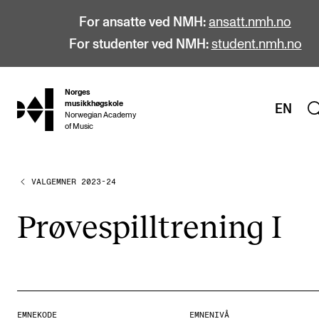
For ansatte ved NMH:
ansatt.nmh.no
For studenter ved NMH:
student.nmh.no
Norges
hjem
musikkhøgskole
EN
Norwegian Academy
of Music
VALGEMNER 2023-24
STUDIER
Alle studier
Prøve­spill­tre­ning I
Bachelor
Master
Doktorgrad
Årsstudium og videreutdanning
EMNEKODE
EMNENIVÅ