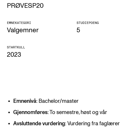
PRØVESP20
Etterutdanning og kurs
Talentutvikling
EMNEKATEGORI
STUDIEPOENG
Valgemner
5
STUDENTLIV
STARTKULL
Søknad og opptak
2023
Biblioteket
Fagmiljøer
Salane våre
Studentutvalet SUT (student.nmh.no)
Emnenivå
: Bachelor/master
FORSKNING
Gjennomføres
: To semestre, høst og vår
CERM
Avsluttende vurdering
: Vurdering fra faglærer