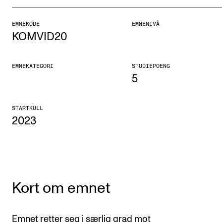
Etterutdanning og kurs
EMNEKODE
EMNENIVÅ
Talentutvikling
KOMVID20
STUDENTLIV
EMNEKATEGORI
STUDIEPOENG
5
Søknad og opptak
Biblioteket
STARTKULL
2023
Fagmiljøer
Salane våre
Studentutvalet SUT (student.nmh.no)
Kort om emnet
FORSKNING
CERM
Emnet retter seg i særlig grad mot