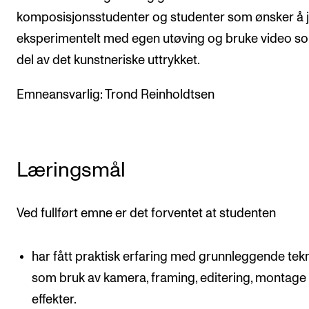
CREMAH
komposisjonsstudenter og studenter som ønsker å 
NordART
eksperimentelt med egen utøving og bruke video s
Prosjekter
del av det kunstneriske uttrykket.
Publikasjoner
Emneansvarlig: Trond Reinholdtsen
INTERNASJONALT
Utveksling
Læringsmål
Internasjonal strategi
Samarbeidsprosjekter
Ved fullført emne er det forventet at studenten
Nettverk
IN.TUNE
har fått praktisk erfaring med grunnleggende tek
som bruk av kamera, framing, editering, montage
effekter.
AKTUELT