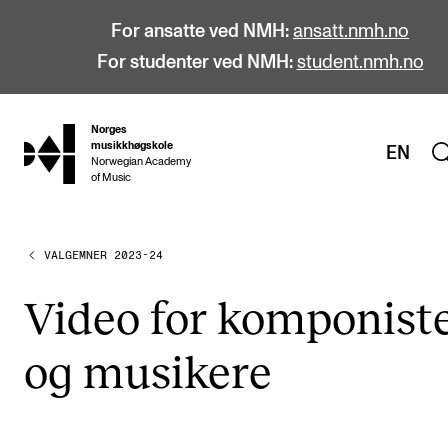
For ansatte ved NMH:
ansatt.nmh.no
For studenter ved NMH:
student.nmh.no
Norges
hjem
musikkhøgskole
EN
Norwegian Academy
of Music
VALGEMNER 2023-24
STUDIER
Alle studier
Video for kom­po­nis­t
Bachelor
og musi­ke­re
Master
Doktorgrad
Årsstudium og videreutdanning