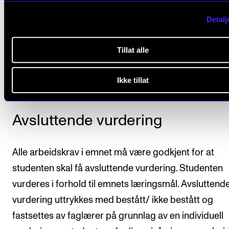
Det er obligatorisk aktiv deltagelse i undervisningen.
innebærer normalt at fravær på mer enn 20 prosent
Detalj
medfører at studenten ikke består emnet. Studente
vise fram verk i en offentlig framføring i slutten av
Tillat alle
semesteret.
Ikke tillat
Avsluttende vurdering
Alle arbeidskrav i emnet må være godkjent for at
studenten skal få avsluttende vurdering. Studenten
vurderes i forhold til emnets læringsmål. Avsluttend
vurdering uttrykkes med bestått/ ikke bestått og
fastsettes av faglærer på grunnlag av en individuell