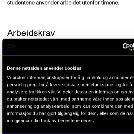
studentene anvender arbeidet utenfor timene.
Arbeidskrav
Det er obligatorisk aktiv deltakelse i de
timeplanlagte timene. Dette innebærer normalt
Denne nettsiden anvender cookies
fravær på mer enn 20 prosent medfører at
Vi bruker informasjonskapsler for å gi innhold og annonser et
studenten ikke består emnet
personlig preg, for å levere sosiale mediefunksjoner og for å
analysere trafikken vår. Vi deler dessuten informasjon om h
Studenten skal levere et refleksjonsnotater på
du bruker nettstedet vårt, med partnerne våre innen sosiale 
2000 ord innen 15. april
annonsering og analysearbeid, som kan kombinere den med
informasjon du har gjort tilgjengelig for dem, eller som de ha
inn gjennom din bruk av tjenestene deres.
Avsluttende vurdering