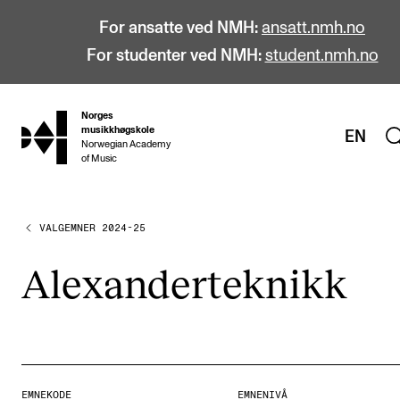
For ansatte ved NMH:
ansatt.nmh.no
For studenter ved NMH:
student.nmh.no
Norges
hjem
musikkhøgskole
EN
Norwegian Academy
of Music
VALGEMNER 2024-25
STUDIER
Alle studier
Alex­an­der­tek­nikk
Bachelor
Master
Doktorgrad
Årsstudium og videreutdanning
EMNEKODE
EMNENIVÅ