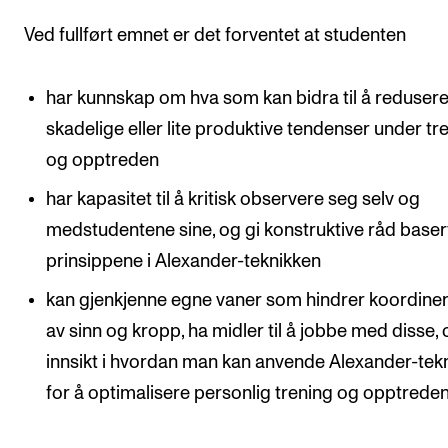
Arrangementer og konserter
Ved fullført emnet er det forventet at studenten
Nyheter og historier
har kunnskap om hva som kan bidra til å reduser
Ledige stillinger
skadelige eller lite produktive tendenser under tr
og opptreden
INFO
har kapasitet til å kritisk observere seg selv og
Om Norges musikkhøgskole
medstudentene sine, og gi konstruktive råd baser
Kontakt oss
prinsippene i Alexander-teknikken
Finn ansatte
kan gjenkjenne egne vaner som hindrer koordine
For ansatte og studenter
av sinn og kropp, ha midler til å jobbe med disse,
innsikt i hvordan man kan anvende Alexander-tek
for å optimalisere personlig trening og opptreden