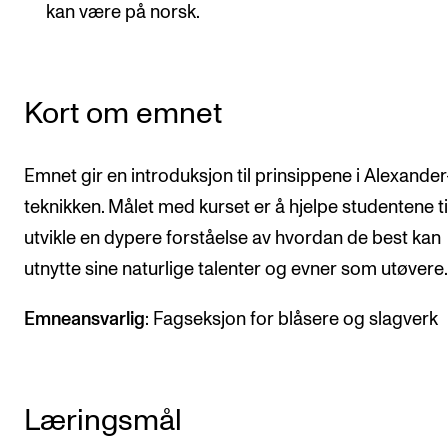
CREMAH
kan være på norsk.
NordART
Prosjekter
Kort om emnet
Publikasjoner
Emnet gir en introduksjon til prinsippene i Alexander
INTERNASJONALT
teknikken. Målet med kurset er å hjelpe studentene ti
Utveksling
utvikle en dypere forståelse av hvordan de best kan
Internasjonal strategi
utnytte sine naturlige talenter og evner som utøvere.
Samarbeidsprosjekter
Emneansvarlig
: Fagseksjon for blåsere og slagverk
Nettverk
IN.TUNE
Læringsmål
AKTUELT