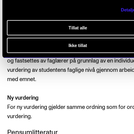
Detalj
Alle arbeidskrav må være godkjent at studenten skal
avsluttende vurdering.
Tillat alle
Studenten vurderes i forhold til emnets læringsmål.
Ikke tillat
Avsluttende vurdering uttrykkes med bestått/ ikke b
og fastsettes av faglærer på grunnlag av en individue
vurdering av studentens faglige nivå gjennom arbei
med emnet.
Ny vurdering
For ny vurdering gjelder samme ordning som for or
vurdering.
Pensumlitteratur