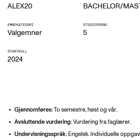
ALEX20
BACHELOR/MAS
Etterutdanning og kurs
Talentutvikling
EMNEKATEGORI
STUDIEPOENG
Valgemner
5
STUDENTLIV
STARTKULL
Søknad og opptak
2024
Biblioteket
Fagmiljøer
Salane våre
Studentutvalet SUT (student.nmh.no)
Gjennomføres
: To semestre, høst og vår.
FORSKNING
Avsluttende vurdering
: Vurdering fra faglærer.
CERM
Undervisningsspråk
: Engelsk. Individuelle oppga