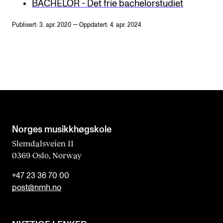
BACHELOR - Det frie bachelorstudiet
Publisert: 3. apr. 2020 — Oppdatert: 4. apr. 2024
Norges musikk­høgskole
Slemdalsveien 11
0369 Oslo, Norway
+47 23 36 70 00
post@nmh.no