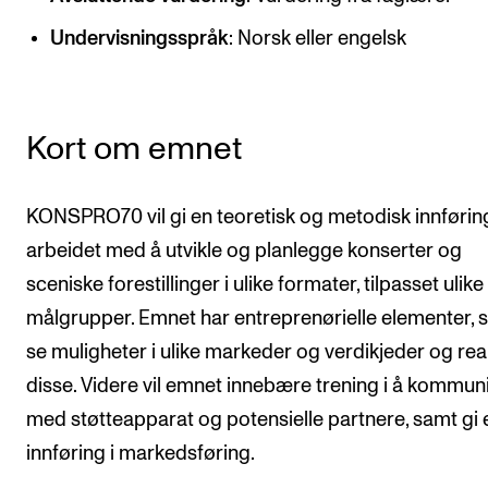
CREMAH
Undervisningsspråk
: Norsk eller engelsk
NordART
Prosjekter
Publikasjoner
Kort om emnet
INTERNASJONALT
KONSPRO70 vil gi en teoretisk og metodisk innføring
Utveksling
arbeidet med å utvikle og planlegge konserter og
sceniske forestillinger i ulike formater, tilpasset ulike
Internasjonal strategi
målgrupper. Emnet har entreprenørielle elementer, 
Samarbeidsprosjekter
se muligheter i ulike markeder og verdikjeder og rea
Nettverk
disse. Videre vil emnet innebære trening i å kommun
IN.TUNE
med støtteapparat og potensielle partnere, samt gi 
innføring i markedsføring.
AKTUELT