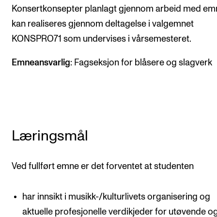
Konsertkonsepter planlagt gjennom arbeid med em
Arrangementer og konserter
kan realiseres gjennom deltagelse i valgemnet
Nyheter og historier
KONSPRO71 som undervises i vårsemesteret.
Ledige stillinger
Emneansvarlig
: Fagseksjon for blåsere og slagverk
INFO
Om Norges musikkhøgskole
Kontakt oss
Læringsmål
Finn ansatte
For ansatte og studenter
Ved fullført emne er det forventet at studenten
har innsikt i musikk-/kulturlivets organisering og
aktuelle profesjonelle verdikjeder for utøvende o