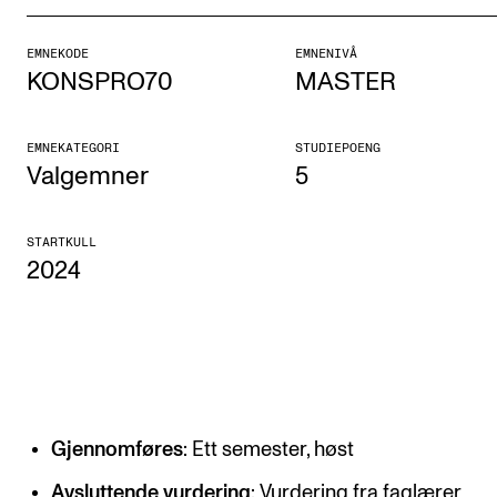
Etterutdanning og kurs
EMNEKODE
EMNENIVÅ
Talentutvikling
KONSPRO70
MASTER
STUDENTLIV
EMNEKATEGORI
STUDIEPOENG
Valgemner
5
Søknad og opptak
Biblioteket
STARTKULL
2024
Fagmiljøer
Salane våre
Studentutvalet SUT (student.nmh.no)
FORSKNING
Gjennomføres
: Ett semester, høst
CERM
Avsluttende vurdering
: Vurdering fra faglærer