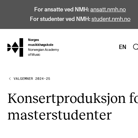
For ansatte ved NMH:
ansatt.nmh.no
For studenter ved NMH:
student.nmh.no
Norges
hjem
musikkhøgskole
EN
Norwegian Academy
of Music
VALGEMNER 2024-25
STUDIER
Alle studier
Kon­sert­pro­duk­sjon f
Bachelor
mas­ter­stu­den­ter
Master
Doktorgrad
Årsstudium og videreutdanning