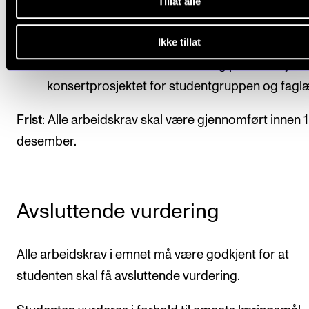
Tillat alle
for kunstnerisk innhold, samt opplegg for
finansiering og antydning av samarbeidspartn
Ikke tillat
Studenten skal holde en muntlig presentasjon 
konsertprosjektet for studentgruppen og faglæ
Frist
: Alle arbeidskrav skal være gjennomført innen 1
desember.
Avsluttende vurdering
Alle arbeidskrav i emnet må være godkjent for at
studenten skal få avsluttende vurdering.