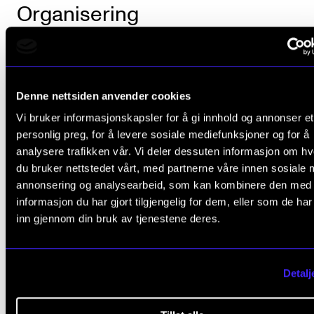
Organisering
Undervisningen vil hovedsakelig foregå i plenum,
organisert som 90 minutters undervisning gjennom
Denne nettsiden anvender cookies
semesterets undervisningsuker. Studentene vil også
Vi bruker informasjonskapsler for å gi innhold og annonser et
kunne deles opp i grupper for å utarbeide
personlig preg, for å levere sosiale mediefunksjoner og for å
konsertkonsept. Hver gruppe vil få tilbud om veiledn
analysere trafikken vår. Vi deler dessuten informasjon om h
du bruker nettstedet vårt, med partnerne våre innen sosiale 
annonsering og analysearbeid, som kan kombinere den med
informasjon du har gjort tilgjengelig for dem, eller som de ha
Arbeidskrav
inn gjennom din bruk av tjenestene deres.
Studenten skal utarbeide en plan for gjennomf
Detalj
av ett konsertprosjekt tilrettelagt for en spesiel
målgruppe og arena. Planen skal inneholde dr