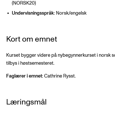
CREMAH
(NORSK20)
NordART
Undervisningsspråk
: Norsk/engelsk
Prosjekter
Publikasjoner
Kort om emnet
INTERNASJONALT
Kurset bygger videre på nybegynnerkurset i norsk 
Utveksling
tilbys i høstsemesteret.
Internasjonal strategi
Faglærer i emnet
: Cathrine Rysst.
Samarbeidsprosjekter
Nettverk
IN.TUNE
Læringsmål
AKTUELT