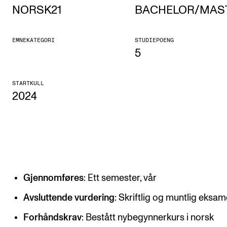
NORSK21
BACHELOR/MAS
Etterutdanning og kurs
Talentutvikling
EMNEKATEGORI
STUDIEPOENG
5
STUDENTLIV
STARTKULL
Søknad og opptak
2024
Biblioteket
Fagmiljøer
Salane våre
Studentutvalet SUT (student.nmh.no)
Gjennomføres
: Ett semester, vår
FORSKNING
Avsluttende vurdering
: Skriftlig og muntlig eksa
CERM
Forhåndskrav
: Bestått nybegynnerkurs i norsk