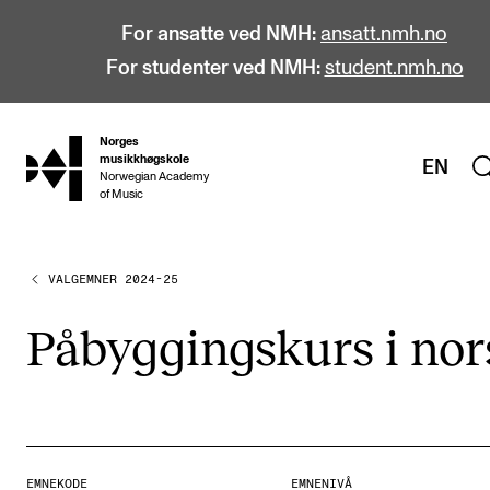
For ansatte ved NMH:
ansatt.nmh.no
For studenter ved NMH:
student.nmh.no
Norges
hjem
musikkhøgskole
EN
Norwegian Academy
of Music
VALGEMNER 2024-25
STUDIER
Alle studier
Påbyg­gings­kurs i no
Bachelor
Master
Doktorgrad
Årsstudium og videreutdanning
EMNEKODE
EMNENIVÅ