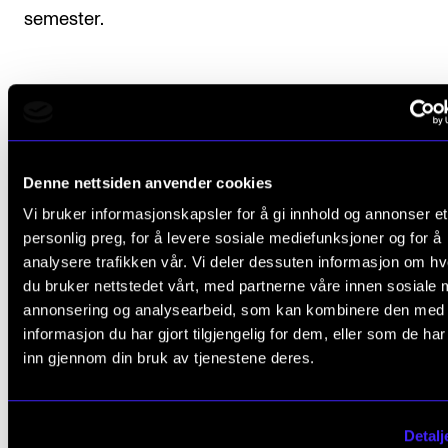
semester.
Arbeidskrav
Studenten skal levere et essay på ca. 500 ord.
Denne nettsiden anvender cookies
Vi bruker informasjonskapsler for å gi innhold og annonser et
Innleveringfrist
til faglærer: 1. mai
personlig preg, for å levere sosiale mediefunksjoner og for å
analysere trafikken vår. Vi deler dessuten informasjon om h
du bruker nettstedet vårt, med partnerne våre innen sosiale 
annonsering og analysearbeid, som kan kombinere den med
Avsluttende vurdering
informasjon du har gjort tilgjengelig for dem, eller som de ha
inn gjennom din bruk av tjenestene deres.
Alle arbeidskrav i emnet må være godkjent for at
studenten skal få avsluttende vurdering.
Detalj