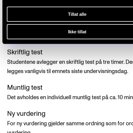
Studenten vurderes i forhold til emnets læringsmål.
Tillat alle
Avsluttende vurdering uttrykkes ved bestått/ ikke be
og fastsettes på grunnlag av en skriftlig og en muntl
Ikke tillat
test.
Skriftlig test
Studentene avlegger en skriftlig test på tre timer. D
legges vanligvis til emnets siste undervisningsdag.
Muntlig test
Det avholdes en individuell muntlig test på ca. 10 min
Ny vurdering
For ny vurdering gjelder samme ordning som for or
vurdering.