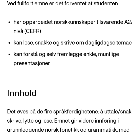
Ved fullført emne er det forventet at studenten
Arrangementer og konserter
Nyheter og historier
har opparbeidet norskkunnskaper tilsvarende A2
Ledige stillinger
nivå (CEFR)
kan lese, snakke og skrive om dagligdagse temae
INFO
kan forstå og selv fremlegge enkle, muntlige
Om Norges musikkhøgskole
presentasjoner
Kontakt oss
Finn ansatte
Innhold
For ansatte og studenter
Det øves på de fire språkferdighetene: å uttale/snak
skrive, lytte og lese. Emnet gir videre innføring i
grunnleggende norsk fonetikk og grammatikk, med