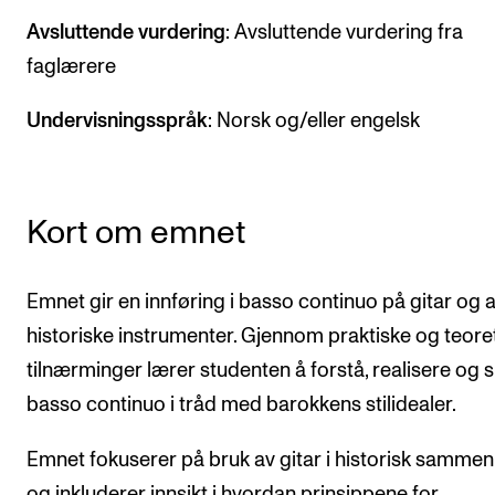
CREMAH
Avsluttende vurdering
: Avsluttende vurdering fra
NordART
faglærere
Prosjekter
Undervisningsspråk
: Norsk og/eller engelsk
Publikasjoner
INTERNASJONALT
Kort om emnet
Utveksling
Internasjonal strategi
Emnet gir en innføring i basso continuo på gitar og 
Samarbeidsprosjekter
historiske instrumenter. Gjennom praktiske og teore
Nettverk
tilnærminger lærer studenten å forstå, realisere og s
basso continuo i tråd med barokkens stilidealer.
IN.TUNE
Emnet fokuserer på bruk av gitar i historisk samme
AKTUELT
og inkluderer innsikt i hvordan prinsippene for