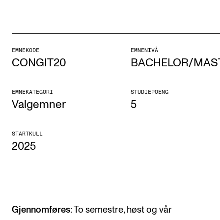
Etterutdanning og kurs
Talentutvikling
EMNEKODE
EMNENIVÅ
CONGIT20
BACHELOR/MAS
STUDENTLIV
Søknad og opptak
EMNEKATEGORI
STUDIEPOENG
Biblioteket
Valgemner
5
Fagmiljøer
STARTKULL
Salane våre
2025
Studentutvalet SUT (student.nmh.no)
FORSKNING
CERM
Gjennomføres
: To semestre, høst og vår