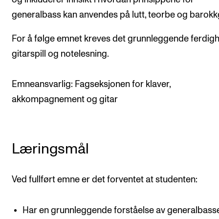
generalbass kan anvendes på lutt, teorbe og barokkg
Arrangementer og konserter
Nyheter og historier
For å følge emnet kreves det grunnleggende ferdigh
Ledige stillinger
gitarspill og notelesning.
INFO
Emneansvarlig: Fagseksjonen for klaver,
akkompagnement og gitar
Om Norges musikkhøgskole
Kontakt oss
Finn ansatte
Læringsmål
For ansatte og studenter
Ved fullført emne er det forventet at studenten:
Har en grunnleggende forståelse av generalbass