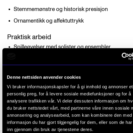
Stemmemønstre og historisk presisjon
Ornamentikk og affektuttrykk
Praktisk arbeid
Spilleøvelser med solister og ensembler
Repertoarstudier fra barokken, med fokus på ver
komponister som f.eks.
Monteverdi, De Visee, Vivaldi og Bach
Denne nettsiden anvender cookies
Vi bruker informasjonskapsler for å gi innhold og annonser et
personlig preg, for å levere sosiale mediefunksjoner og for å
analysere trafikken vår. Vi deler dessuten informasjon om h
Organisering
du bruker nettstedet vårt, med partnerne våre innen sosiale 
annonsering og analysearbeid, som kan kombinere den med
informasjon du har gjort tilgjengelig for dem, eller som de ha
Emnet undervises ukentlig over to semestre.
inn gjennom din bruk av tjenestene deres.