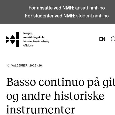
For ansatte ved NMH:
ansatt.nmh.no
For studenter ved NMH:
student.nmh.no
Norges
hjem
musikkhøgskole
EN
Norwegian Academy
of Music
VALGEMNER 2025-26
STUDIER
Alle studier
Bas­so con­ti­nuo på gi
Bachelor
og and­re his­to­ris­ke
Master
Doktorgrad
instru­men­ter
Årsstudium og videreutdanning