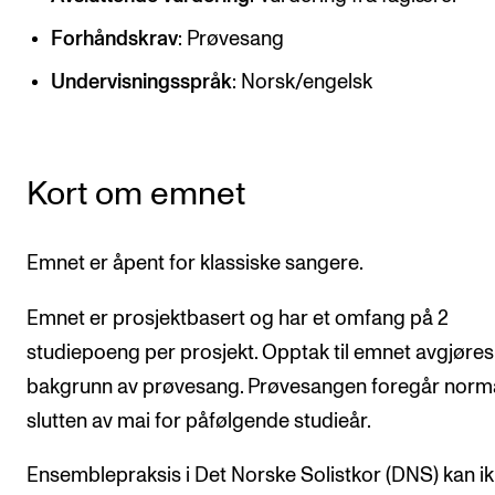
CREMAH
Forhåndskrav
: Prøvesang
NordART
Undervisningsspråk
: Norsk/engelsk
Prosjekter
Publikasjoner
Kort om emnet
INTERNASJONALT
Utveksling
Emnet er åpent for klassiske sangere.
Internasjonal strategi
Emnet er prosjektbasert og har et omfang på 2
Samarbeidsprosjekter
studiepoeng per prosjekt. Opptak til emnet avgjøres
Nettverk
bakgrunn av prøvesang. Prøvesangen foregår norma
IN.TUNE
slutten av mai for påfølgende studieår.
Ensemblepraksis i Det Norske Solistkor (DNS) kan i
AKTUELT