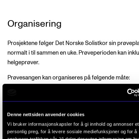
Organisering
Prosjektene følger Det Norske Solistkor sin prøvepla
normalt i til sammen en uke. Prøveperioden kan inkl
helgeprøver.
Prøvesangen kan organiseres på følgende måte:
Studenten forbereder en solosang.
Studenten blir prøvd i prima vista.
Denne nettsiden anvender cookies
Studenten blir prøvd i ensemblesang, sammen m
Vi bruker informasjonskapsler for å gi innhold og annonser et
sangere fra Det Norske Solistkor.
personlig preg, for å levere sosiale mediefunksjoner og for å
analysere trafikken vår. Vi deler dessuten informasjon om h