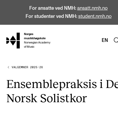
For ansatte ved NMH:
ansatt.nmh.no
For studenter ved NMH:
student.nmh.no
Norges
hjem
musikkhøgskole
EN
Norwegian Academy
of Music
VALGEMNER 2025-26
STUDIER
Alle studier
Ensem­ble­prak­sis i D
Bachelor
Norsk Solist­kor
Master
Doktorgrad
Årsstudium og videreutdanning