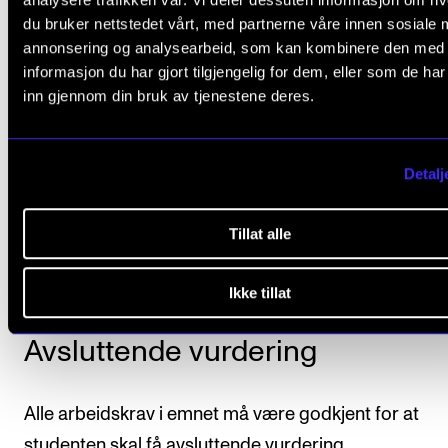
Noter på ensemblesangrepertoar vil bli tilgjengelig f
du bruker nettstedet vårt, med partnerne våre innen sosiale 
annonsering og analysearbeid, som kan kombinere den med
studenten en uke før prøvesangen.
informasjon du har gjort tilgjengelig for dem, eller som de ha
inn gjennom din bruk av tjenestene deres.
Arbeidskrav
Detalj
Det er obligatorisk oppmøte på alle prøver og konser
Tillat alle
tilknytning til prosjektene der studenten deltar
Ikke tillat
Avsluttende vurdering
Alle arbeidskrav i emnet må være godkjent for at
studenten skal få avsluttende vurdering.