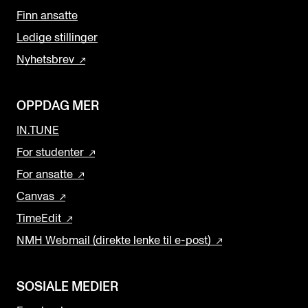
Finn ansatte
Ledige stillinger
Nyhetsbrev
OPPDAG MER
IN.TUNE
For studenter
For ansatte
Canvas
TimeEdit
NMH Webmail (direkte lenke til e-post)
SOSIALE MEDIER