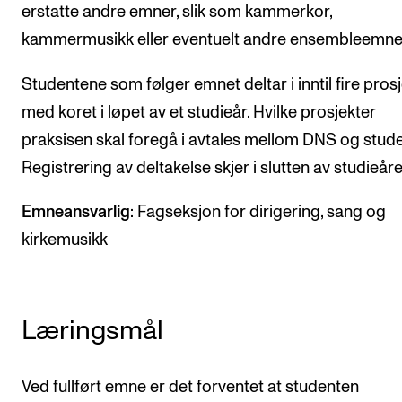
erstatte andre emner, slik som kammerkor,
Arrangementer og konserter
kammermusikk eller eventuelt andre ensembleemne
Nyheter og historier
Studentene som følger emnet deltar i inntil fire pros
Ledige stillinger
med koret i løpet av et studieår. Hvilke prosjekter
praksisen skal foregå i avtales mellom DNS og stude
INFO
Registrering av deltakelse skjer i slutten av studieåre
Om Norges musikkhøgskole
Emneansvarlig
: Fagseksjon for dirigering, sang og
Kontakt oss
kirkemusikk
Finn ansatte
For ansatte og studenter
Læringsmål
Ved fullført emne er det forventet at studenten