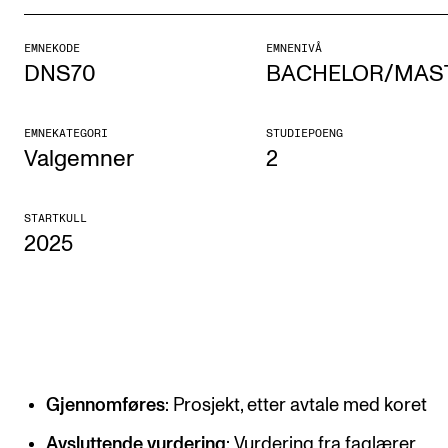
Etterutdanning og kurs
EMNEKODE
EMNENIVÅ
Talentutvikling
DNS70
BACHELOR/MAS
STUDENTLIV
EMNEKATEGORI
STUDIEPOENG
Valgemner
2
Søknad og opptak
Biblioteket
STARTKULL
2025
Fagmiljøer
Salane våre
Studentutvalet SUT (student.nmh.no)
FORSKNING
Gjennomføres
: Prosjekt, etter avtale med koret
CERM
Avsluttende vurdering
: Vurdering fra faglærer