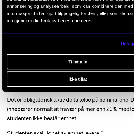
studieåret.
annonsering og analysearbeid, som kan kombinere den med
informasjon du har gjort tilgjengelig for dem, eller som de ha
inn gjennom din bruk av tjenestene deres.
Detalj
Arbeidskrav
Tillat alle
Studentene gjør refleksjonsoppgaver gjennom
semesteret som samles i en digital mappe. Student
Ikke tillat
bidrar aktivt i gruppediskusjoner.
Det er obligatorisk aktiv deltakelse på seminarene. 
innebærer normalt at fravær på mer enn 20% medfø
studenten ikke består emnet.
Studenten skal i løpet av emnet levere 5