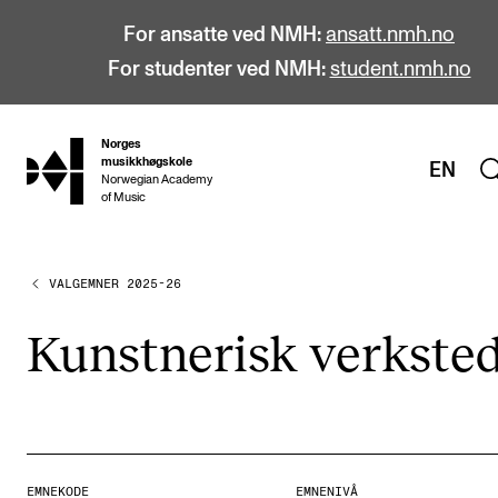
For ansatte ved NMH:
ansatt.nmh.no
For studenter ved NMH:
student.nmh.no
Norges
hjem
musikkhøgskole
EN
Norwegian Academy
of Music
VALGEMNER 2025-26
STUDIER
Alle studier
Kunst­ne­risk verk­ste
Bachelor
Master
Doktorgrad
Årsstudium og videreutdanning
EMNEKODE
EMNENIVÅ