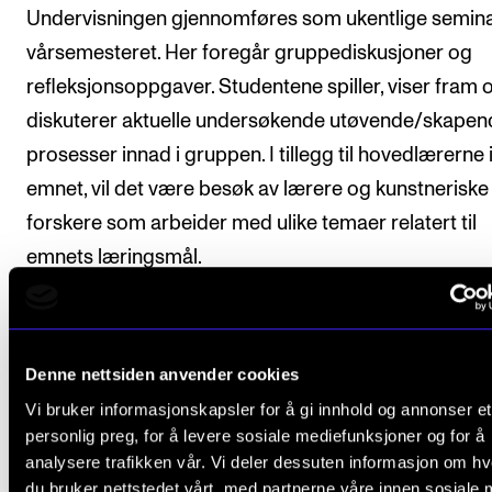
Undervisningen gjennomføres som ukentlige semina
vårsemesteret. Her foregår gruppediskusjoner og
refleksjonsoppgaver. Studentene spiller, viser fram 
diskuterer aktuelle undersøkende utøvende/skapen
prosesser innad i gruppen. I tillegg til hovedlærerne 
emnet, vil det være besøk av lærere og kunstneriske
forskere som arbeider med ulike temaer relatert til
emnets læringsmål.
På verkstedsseminarene bidrar lærer og studenter ak
Studentene deltar spillende, muntlig og skriftlig i
Denne nettsiden anvender cookies
diskusjoner og gruppearbeid. Arbeider underveis s
Vi bruker informasjonskapsler for å gi innhold og annonser et
til en avsluttende mappelevering.
personlig preg, for å levere sosiale mediefunksjoner og for å
analysere trafikken vår. Vi deler dessuten informasjon om h
Plan for undervisningen skal foreligge ved starten a
du bruker nettstedet vårt, med partnerne våre innen sosiale 