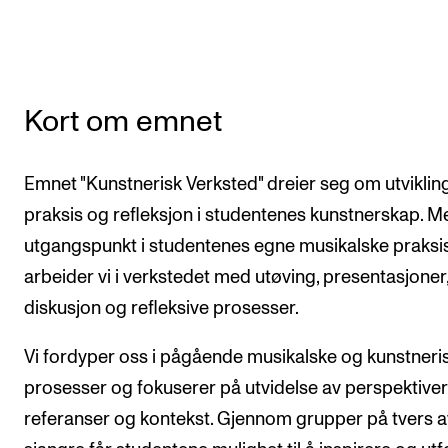
CREMAH
NordART
Prosjekter
Kort om emnet
Publikasjoner
Emnet "Kunstnerisk Verksted" dreier seg om utviklin
INTERNASJONALT
praksis og refleksjon i studentenes kunstnerskap. M
Utveksling
utgangspunkt i studentenes egne musikalske praksis
Internasjonal strategi
arbeider vi i verkstedet med utøving, presentasjoner
Samarbeidsprosjekter
diskusjon og refleksive prosesser.
Nettverk
Vi fordyper oss i pågående musikalske og kunstneri
IN.TUNE
prosesser og fokuserer på utvidelse av perspektiver
referanser og kontekst. Gjennom grupper på tvers a
AKTUELT