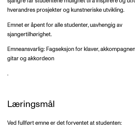
sjangre får studentene mulighet til å inspirere og ut
Arrangementer og konserter
hverandres prosjekter og kunstneriske utvikling.
Nyheter og historier
Emnet er åpent for alle studenter, uavhengig av
Ledige stillinger
sjangertilhørighet.
Emneansvarlig: Fagseksjon for klaver, akkompagne
INFO
gitar og akkordeon
Om Norges musikkhøgskole
.
Kontakt oss
Finn ansatte
For ansatte og studenter
Læringsmål
Ved fullført emne er det forventet at studenten: