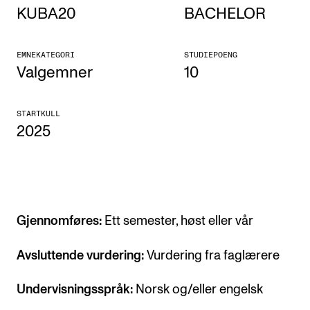
KUBA20
BACHELOR
Etterutdanning og kurs
Talentutvikling
EMNEKATEGORI
STUDIEPOENG
Valgemner
10
STUDENTLIV
STARTKULL
Søknad og opptak
2025
Biblioteket
Fagmiljøer
Salane våre
Studentutvalet SUT (student.nmh.no)
Gjennomføres:
Ett semester, høst eller vår
Avsluttende vurdering:
Vurdering fra faglærere
FORSKNING
Undervisningsspråk:
Norsk og/eller engelsk
CERM