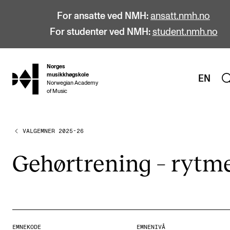
For ansatte ved NMH:
ansatt.nmh.no
For studenter ved NMH:
student.nmh.no
Norges
hjem
musikkhøgskole
EN
Norwegian Academy
of Music
VALGEMNER 2025-26
STUDIER
Alle studier
Gehør­tre­ning – ryt­m
Bachelor
Master
Doktorgrad
Årsstudium og videreutdanning
EMNEKODE
EMNENIVÅ