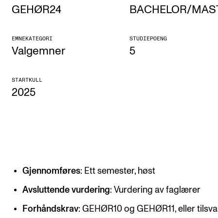
GEHØR24
BACHELOR/MAS
Etterutdanning og kurs
Talentutvikling
EMNEKATEGORI
STUDIEPOENG
Valgemner
5
STUDENTLIV
STARTKULL
Søknad og opptak
2025
Biblioteket
Fagmiljøer
Salane våre
Studentutvalet SUT (student.nmh.no)
Gjennomføres
: Ett semester, høst
FORSKNING
Avsluttende vurdering
: Vurdering av faglærer
CERM
Forhåndskrav
: GEHØR10 og GEHØR11, eller tilsv