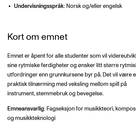
CREMAH
Undervisningsspråk
: Norsk og/eller engelsk
NordART
Prosjekter
Kort om emnet
Publikasjoner
Emnet er åpent for alle studenter som vil videreutvik
INTERNASJONALT
sine rytmiske ferdigheter og ønsker litt større rytmi
Utveksling
utfordringer enn grunnkursene byr på. Det vil være 
Internasjonal strategi
praktisk tilnærming med veksling mellom spill på
Samarbeidsprosjekter
instrument, stemmebruk og bevegelse.
Nettverk
Emneansvarlig
: Fagseksjon for musikkteori, kompos
IN.TUNE
og musikkteknologi
AKTUELT