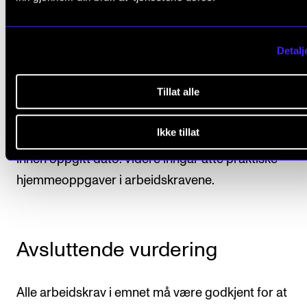
Arbeidskrav
Detalj
Tillat alle
Det er obligatorisk, aktiv deltagelse i emnet. Studen
skal føre loggbok over arbeidsformer og -metoder
Ikke tillat
gjennom hele semesteret. Loggboken leveres faglæ
innen oppgitt dato. Videre inngår åtte praktiske
hjemmeoppgaver i arbeidskravene.
Avsluttende vurdering
Alle arbeidskrav i emnet må være godkjent for at