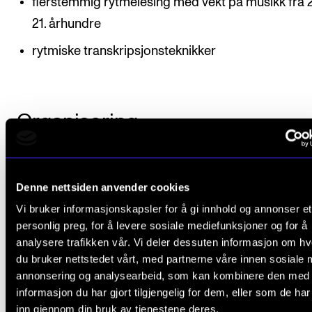
flerstemmig rytmelesing med vekt på musikk fra 
21. århundre
rytmiske transkripsjonsteknikker
Organisering
Emnet undervises i gruppe med to undervisningstim
per uke i elleve uker. Arbeidsformene veksler mello
Denne nettsiden anvender cookies
praktiske øvelser, koordinasjonstrening, lytte- og
Vi bruker informasjonskapsler for å gi innhold og annonser et
personlig preg, for å levere sosiale mediefunksjoner og for å
imitasjonsoppgaver, rytmelesing og repertoarspill/-
analysere trafikken vår. Vi deler dessuten informasjon om h
med og uten instrument. Studenten vil regelmessig 
du bruker nettstedet vårt, med partnerne våre innen sosiale 
hjemmeoppgaver i tilknytning til stoffet det arbeides
annonsering og analysearbeid, som kan kombinere den med
informasjon du har gjort tilgjengelig for dem, eller som de ha
timen.
inn gjennom din bruk av tjenestene deres.