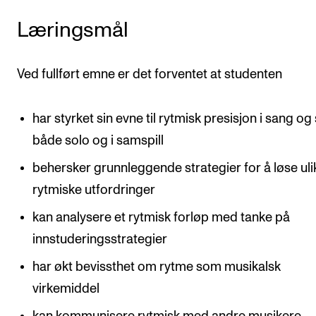
Arrangementer og konserter
Læringsmål
Nyheter og historier
Ledige stillinger
Ved fullført emne er det forventet at studenten
har styrket sin evne til rytmisk presisjon i sang og s
INFO
både solo og i samspill
Om Norges musikkhøgskole
behersker grunnleggende strategier for å løse uli
Kontakt oss
rytmiske utfordringer
Finn ansatte
kan analysere et rytmisk forløp med tanke på
For ansatte og studenter
innstuderingsstrategier
har økt bevissthet om rytme som musikalsk
virkemiddel