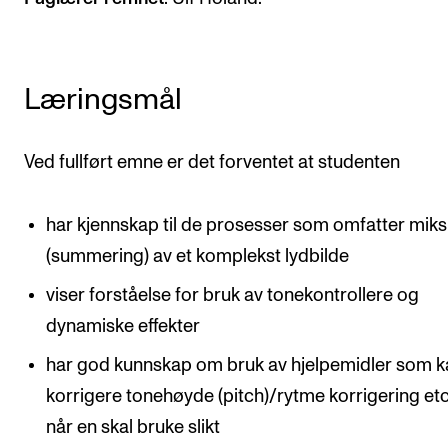
Arrangementer og konserter
Nyheter og historier
Læringsmål
Ledige stillinger
Ved fullført emne er det forventet at studenten
INFO
Om Norges musikkhøgskole
har kjennskap til de prosesser som omfatter miks
Kontakt oss
(summering) av et komplekst lydbilde
Finn ansatte
viser forståelse for bruk av tonekontrollere og
For ansatte og studenter
dynamiske effekter
har god kunnskap om bruk av hjelpemidler som k
korrigere tonehøyde (pitch)/rytme korrigering etc
når en skal bruke slikt