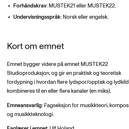
CREMAH
Forhåndskrav
: MUSTEK21 eller MUSTEK22.
NordART
Undervisningsspråk
: Norsk eller engelsk.
Prosjekter
Publikasjoner
Kort om emnet
INTERNASJONALT
Emnet bygger videre på emnet MUSTEK22
Utveksling
Studioproduksjon, og gir en praktisk og teoretisk
Internasjonal strategi
fordypning i hvordan flere lydspor/opptak og lydkild
Samarbeidsprosjekter
kombineres til en eller flere kanaler (en miks).
Nettverk
Emneansvarlig
: Fagseksjon for musikkteori, kompos
IN.TUNE
og musikkteknologi.
AKTUELT
Faglærer i emnet
: Ulf Holand.