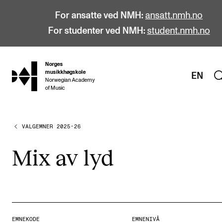
For ansatte ved NMH:
ansatt.nmh.no
For studenter ved NMH:
student.nmh.no
Norges
hjem
musikkhøgskole
EN
Norwegian Academy
of Music
VALGEMNER 2025-26
STUDIER
Alle studier
Mix av lyd
Bachelor
Master
Doktorgrad
Årsstudium og videreutdanning
EMNEKODE
EMNENIVÅ