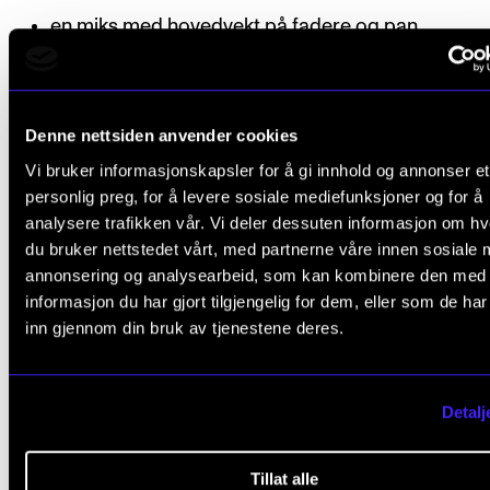
en miks med hovedvekt på fadere og pan
en mikseoppgave med fadere, pan, eq og dynami
en mikseoppgave hvor man tar i bruk kunstige r
Denne nettsiden anvender cookies
andre effekter
Vi bruker informasjonskapsler for å gi innhold og annonser et
en mikseoppgave hvor man jobber med rytmisk
personlig preg, for å levere sosiale mediefunksjoner og for å
kvalifisering og tonekorreksjon på vokal
analysere trafikken vår. Vi deler dessuten informasjon om h
du bruker nettstedet vårt, med partnerne våre innen sosiale 
en stor mikseoppgave med minimum 50 innspilte
annonsering og analysearbeid, som kan kombinere den med
hvor man tar i bruk de teknikker og metoder som 
informasjon du har gjort tilgjengelig for dem, eller som de ha
inn gjennom din bruk av tjenestene deres.
gjennomgått i kurset
Frist
: Innleveringsfrist på arbeidsmappen er 15. april 
Detalj
emnets andre semester. Mappen leveres faglærer i
emnet.
Tillat alle