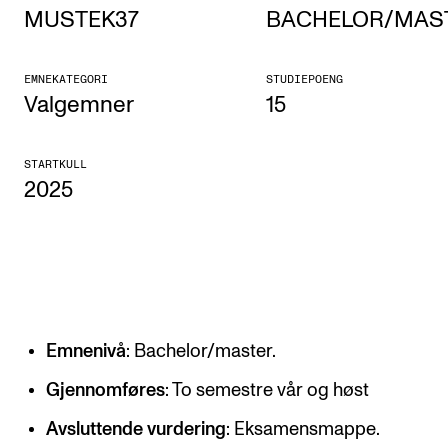
MUSTEK37
BACHELOR/MAS
Etterutdanning og kurs
Talentutvikling
EMNEKATEGORI
STUDIEPOENG
Valgemner
15
STUDENTLIV
STARTKULL
Søknad og opptak
2025
Biblioteket
Fagmiljøer
Salane våre
Studentutvalet SUT (student.nmh.no)
Emnenivå
: Bachelor/master.
FORSKNING
Gjennomføres
: To semestre vår og høst
CERM
Avsluttende vurdering
: Eksamensmappe.