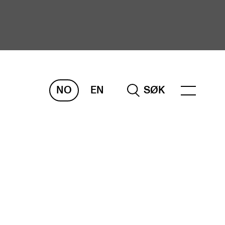
NO
EN
SØK
ORSKNING
ERM
REMAH
rdART
osjekter
blikasjoner