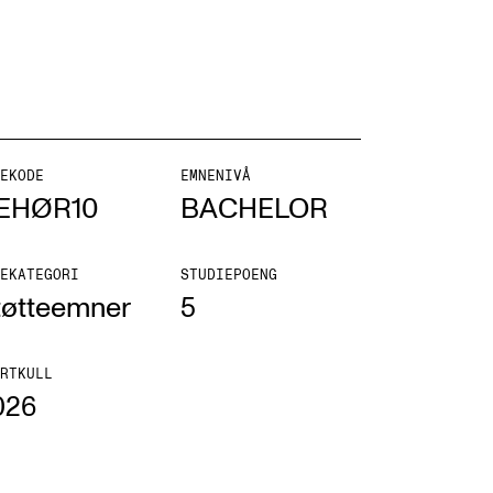
NFO
EKODE
EMNENIVÅ
EHØR10
BACHELOR
 Norges musikkhøgskole
ntakt oss
EKATEGORI
STUDIEPOENG
tøtteemner
5
nn ansatte
r ansatte og studenter
RTKULL
026