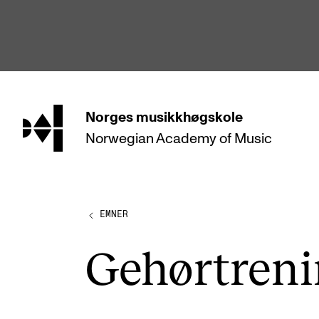
hjem
Norges
musikkhøgskole
Norwegian Academy
of Music
STUDIER
Alle studier
Bachelor
EMNER
Master
Gehør­tre­ni
Doktorgrad
Årsstudium og videreutdanning