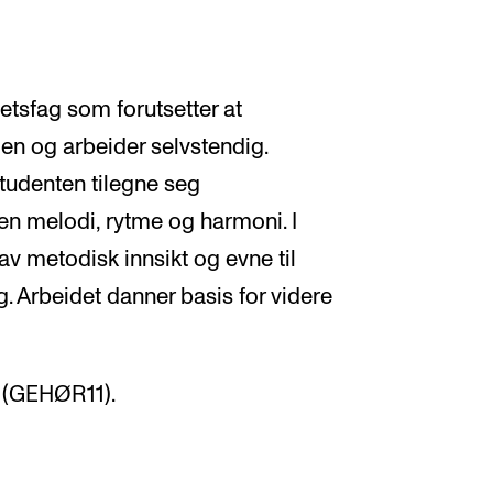
hetsfag som forutsetter at
gen og arbeider selvstendig.
udenten tilegne seg
n melodi, rytme og harmoni. I
av metodisk innsikt og evne til
. Arbeidet danner basis for videre
I (GEHØR11).