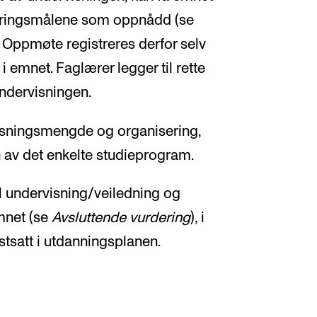
læringsmålene som oppnådd (se
). Oppmøte registreres derfor selv
 emnet. Faglærer legger til rette
undervisningen.
visningsmengde og organisering,
n av det enkelte studieprogram.
l undervisning/veiledning og
mnet (se
Avsluttende vurdering
), i
stsatt i utdanningsplanen.