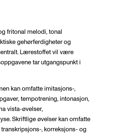
 fritonal melodi, tonal
aktiske gehørferdigheter og
sentralt. Lærestoffet vil være
dsoppgavene tar utgangspunkt i
men kan omfatte imitasjons-,
aver, tempotrening, intonasjon,
ma vista-øvelser,
se. Skriftlige øvelser kan omfatte
, transkripsjons-, korreksjons- og