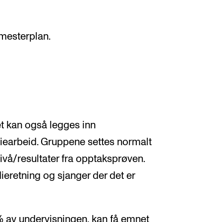
emesterplan.
et kan også legges inn
viearbeid. Gruppene settes normalt
ivå/resultater fra opptaksprøven.
dieretning og sjanger der det er
0% av undervisningen, kan få emnet