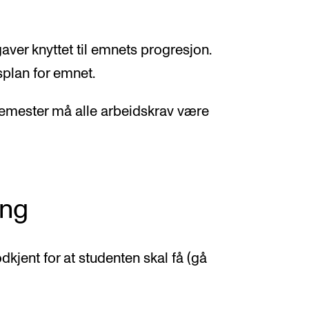
ver knyttet til emnets progresjon.
rsplan for emnet.
 semester må alle arbeidskrav være
ing
kjent for at studenten skal få (gå