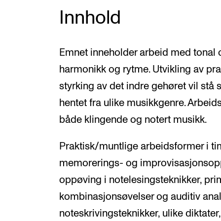
Innhold
Emnet inneholder arbeid med tonal og
harmonikk og rytme. Utvikling av pr
styrking av det indre gehøret vil stå 
hentet fra ulike musikkgenre. Arbei
både klingende og notert musikk.
Praktisk/muntlige arbeidsformer i ti
memorerings- og improvisasjonsoppg
oppøving i notelesingsteknikker, pri
kombinasjonsøvelser og auditiv analy
noteskrivingsteknikker, ulike diktater