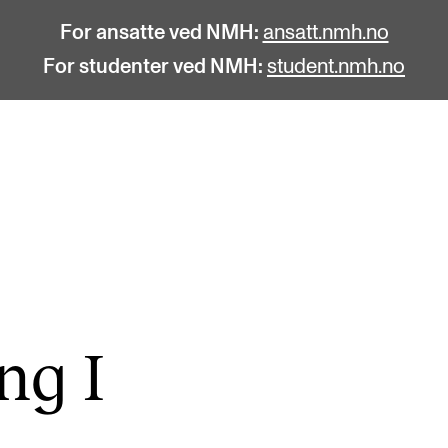
For ansatte ved NMH:
ansatt.nmh.no
For studenter ved NMH:
student.nmh.no
STUDENTLIV
F
Søknad og opptak
C
Biblioteket
C
Fagmiljøer
No
ng I
Salane våre
Pr
Studentutvalet SUT (student.nmh.no)
Pu