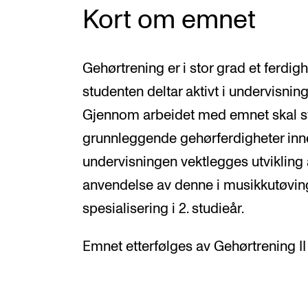
Kort om emnet
Gehørtrening er i stor grad et ferdig
studenten deltar aktivt i undervisnin
Gjennom arbeidet med emnet skal st
grunnleggende gehørferdigheter inne
undervisningen vektlegges utvikling 
anvendelse av denne i musikkutøving
spesialisering i 2. studieår.
Emnet etterfølges av Gehørtrening I