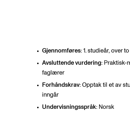
Etterutdanning og kurs
Talentutvikling
INTERNASJONALT
Gjennomføres
: 1. studieår, over 
Utveksling
Avsluttende vurdering
: Praktisk
Internasjonal strategi
faglærer
Samarbeidsprosjekter
Forhåndskrav
: Opptak til et av
Nettverk
inngår
IN.TUNE
Undervisningsspråk
: Norsk