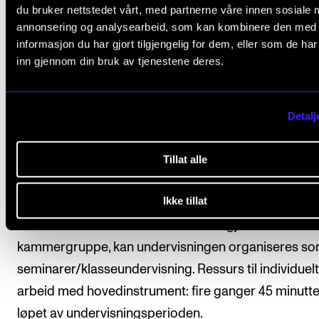
du bruker nettstedet vårt, med partnerne våre innen sosiale 
annonsering og analysearbeid, som kan kombinere den med
informasjon du har gjort tilgjengelig for dem, eller som de ha
inn gjennom din bruk av tjenestene deres.
Organisering
Et lærerteam har ansvar for undervisningen, og emn
Detalj
organiseres med 2,5 klokketimer undervisning pr. uk
over ett studieår. I tillegg kommer veiledning i
Tillat alle
kammermusikk samt individuell veiledning som avta
Ikke tillat
direkte med den respektive veileder. Hvis flere stude
har samme hovedinstrument eller utgjør en fast
kammergruppe, kan undervisningen organiseres s
seminarer/klasseundervisning. Ressurs til individuelt
arbeid med hovedinstrument: fire ganger 45 minutter
løpet av undervisningsperioden.