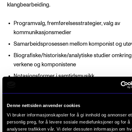
klangbearbeiding.
Programvalg, fremførelsesstrategier, valg av
kommunikasjonsmedier
Samarbeidsprosessen mellom komponist og utø
Biografiske/historiske/analytiske studier omkring
verkene og komponistene
Notasjonsformer i samtidsmusikk
Den medskapende utøveren: Improvisasjon som
metode og estetikk
Denne nettsiden anvender cookies
Bruk av musikkteknologi i framføring
Vi bruker informasjonskapsler for å gi innhold og annonser et
Elektronisk klangbearbeiding
personlig preg, for å levere sosiale mediefunksjoner og for å
analysere trafikken vår. Vi deler dessuten informasjon om h
Andre kunstformers uttrykk og estetikk i periode