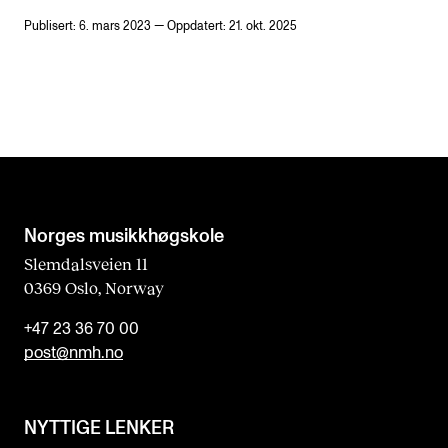
Publisert: 6. mars 2023 — Oppdatert: 21. okt. 2025
Norges musikk­høgskole
Slemdalsveien 11
0369 Oslo, Norway
+47 23 36 70 00
post@nmh.no
NYTTIGE LENKER