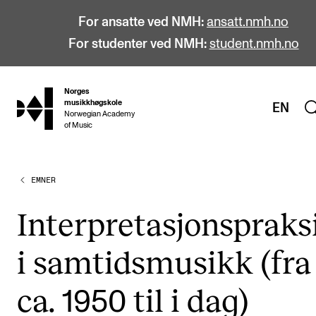
For ansatte ved NMH:
ansatt.nmh.no
For studenter ved NMH:
student.nmh.no
Norges
hjem
musikkhøgskole
EN
Norwegian Academy
of Music
EMNER
STUDIER
Alle studier
Inter­pre­ta­sjons­prak­s
Bachelor
i sam­tids­mu­sikk (fra
Master
Doktorgrad
ca.
til i dag)
1950
Årsstudium og videreutdanning