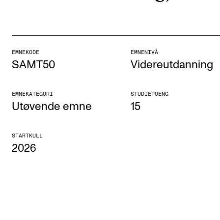
Etterutdanning og kurs
Talentutvikling
EMNEKODE
EMNENIVÅ
SAMT50
Videreutdanning
STUDENTLIV
Søknad og opptak
EMNEKATEGORI
STUDIEPOENG
Biblioteket
Utøvende emne
15
Fagmiljøer
STARTKULL
Salane våre
2026
Studentutvalet SUT (student.nmh.no)
FORSKNING
CERM