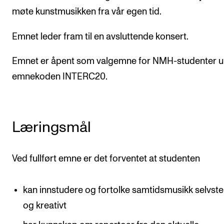
møte kunstmusikken fra vår egen tid.
Arrangementer og konserter
Nyheter og historier
Emnet leder fram til en avsluttende konsert.
Ledige stillinger
Emnet er åpent som valgemne for NMH-studenter 
emnekoden INTERC20.
INFO
Om Norges musikkhøgskole
Kontakt oss
Læringsmål
Finn ansatte
For ansatte og studenter
Ved fullført emne er det forventet at studenten
kan innstudere og fortolke samtidsmusikk selvst
og kreativt