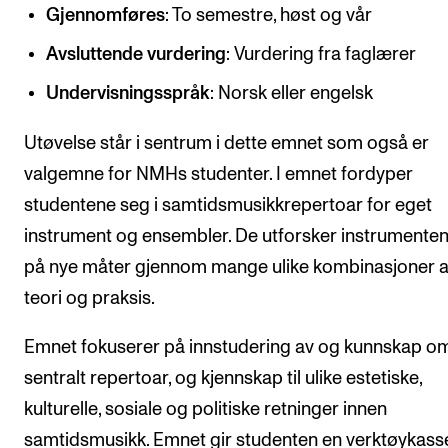
CREMAH
Gjennomføres
: To semestre, høst og vår
NordART
Avsluttende vurdering
: Vurdering fra faglærer
Prosjekter
Undervisningsspråk
: Norsk eller engelsk
Publikasjoner
Utøvelse står i sentrum i dette emnet som også er
valgemne for NMHs studenter. I emnet fordyper
INTERNASJONALT
studentene seg i samtidsmusikkrepertoar for eget
Utveksling
instrument og ensembler. De utforsker instrumenten
Internasjonal strategi
på nye måter gjennom mange ulike kombinasjoner 
teori og praksis.
Samarbeidsprosjekter
Nettverk
Emnet fokuserer på innstudering av og kunnskap o
IN.TUNE
sentralt repertoar, og kjennskap til ulike estetiske,
kulturelle, sosiale og politiske retninger innen
samtidsmusikk. Emnet gir studenten en verktøykasse
AKTUELT