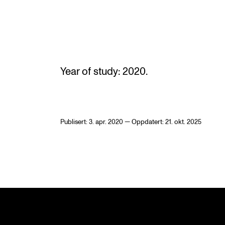
Etterutdanning og kurs
Talentutvikling
Year of study: 2020.
INTERNASJONALT
Utveksling
Internasjonal strategi
Publisert: 3. apr. 2020 — Oppdatert: 21. okt. 2025
Samarbeidsprosjekter
Nettverk
IN.TUNE