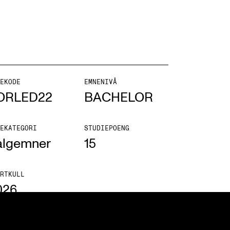
NFO
EKODE
EMNENIVÅ
ORLED22
BACHELOR
 Norges musikkhøgskole
ntakt oss
EKATEGORI
STUDIEPOENG
algemner
15
nn ansatte
r ansatte og studenter
RTKULL
026