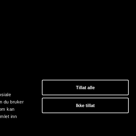
Tillat alle
osiale
n du bruker
Ikke tillat
som kan
mlet inn