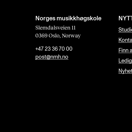
Norges musikk­høgskole
NYT
Slemdalsveien 11
Studi
0369 Oslo, Norway
Konta
+47 23 36 70 00
Finn 
post@nmh.no
Ledige
Nyhe