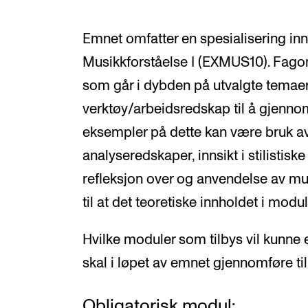
Emnet omfatter en spesialisering in
Musikkforståelse I (EXMUS10). Fago
som går i dybden på utvalgte temaer
verktøy/arbeidsredskap til å gjenno
eksempler på dette kan være bruk av
analyseredskaper, innsikt i stilistisk
refleksjon over og anvendelse av musi
til at det teoretiske innholdet i modu
Hvilke moduler som tilbys vil kunne e
skal i løpet av emnet gjennomføre t
Obligatorisk modul: