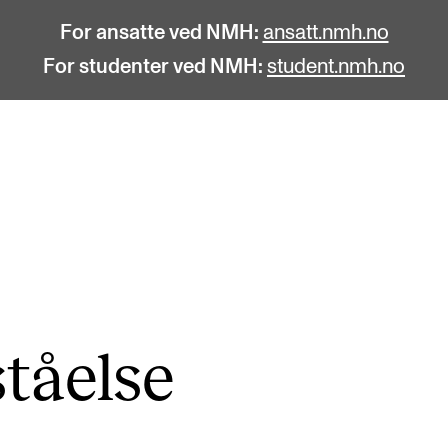
For ansatte ved NMH:
ansatt.nmh.no
For studenter ved NMH:
student.nmh.no
STUDENTLIV
F
Søknad og opptak
C
Biblioteket
C
Fagmiljøer
No
å­el­se
Salane våre
Pr
Studentutvalet SUT (student.nmh.no)
Pu