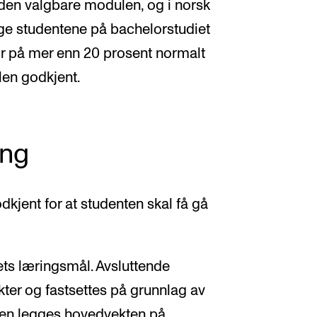
i den valgbare modulen, og i norsk
ige studentene på bachelorstudiet
vær på mer enn 20 prosent normalt
len godkjent.
ing
kjent for at studenten skal få gå
ets læringsmål. Avsluttende
kter og fastsettes på grunnlag av
ngen legges hovedvekten på