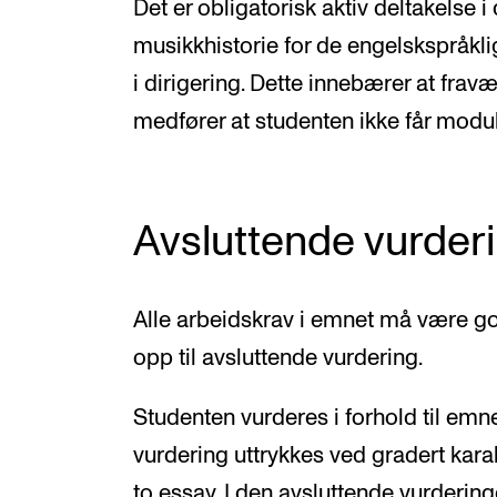
Det er obligatorisk aktiv deltakelse 
musikkhistorie for de engelskspråkl
i dirigering. Dette innebærer at fra
medfører at studenten ikke får modu
Avsluttende vurder
Alle arbeidskrav i emnet må være god
opp til avsluttende vurdering.
Studenten vurderes i forhold til emn
vurdering uttrykkes ved gradert kara
to essay. I den avsluttende vurderi