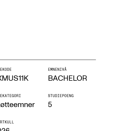
NFO
 Norges musikkhøgskole
ntakt oss
EKODE
EMNENIVÅ
XMUS11K
BACHELOR
nn ansatte
r ansatte og studenter
EKATEGORI
STUDIEPOENG
tøtteemner
5
RTKULL