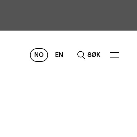
NO
EN
SØK
ORSKNING
ERM
REMAH
rdART
osjekter
blikasjoner