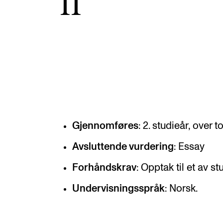
II
Etterutdanning og kurs
Talentutvikling
INTERNASJONALT
Utveksling
Internasjonal strategi
Gjennomføres
: 2. studieår, over 
Samarbeidsprosjekter
Avsluttende vurdering
: Essay
Nettverk
Forhåndskrav
: Opptak til et av 
IN.TUNE
Undervisningsspråk
: Norsk.