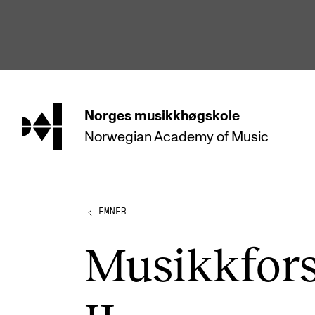
hjem
Norges
musikkhøgskole
Norwegian Academy
of Music
STUDIER
Alle studier
Bachelor
EMNER
Master
Musikk­for­st
Doktorgrad
Årsstudium og videreutdanning