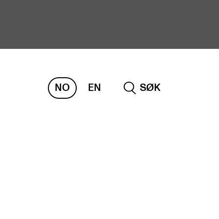
NO
EN
SØK
ORSKNING
ERM
REMAH
rdART
osjekter
blikasjoner