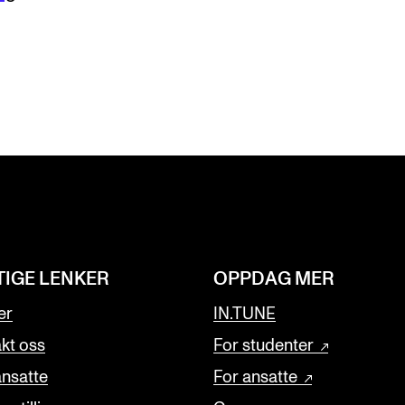
TIGE LENKER
OPPDAG MER
er
IN.TUNE
kt oss
For studenter
ansatte
For ansatte