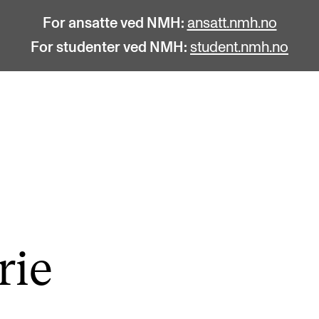
For ansatte ved NMH:
ansatt.nmh.no
For studenter ved NMH:
student.nmh.no
STUDENTLIV
F
Søknad og opptak
C
Biblioteket
C
Fagmiljøer
No
rie
Salane våre
Pr
Studentutvalet SUT (student.nmh.no)
Pu