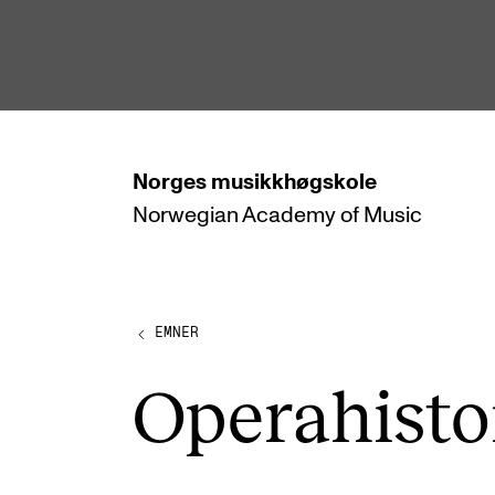
hjem
Norges
musikkhøgskole
Norwegian Academy
of Music
STUDIER
Alle studier
Bachelor
EMNER
Master
Opera­his­to­
Doktorgrad
Årsstudium og videreutdanning