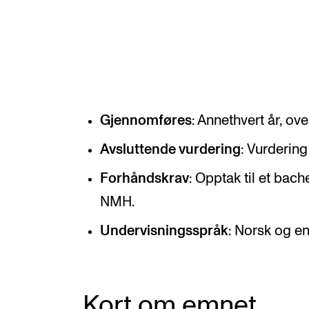
Etterutdanning og kurs
Talentutvikling
INTERNASJONALT
Gjennomføres
: Annethvert år, ove
Utveksling
Avsluttende vurdering
: Vurdering
Internasjonal strategi
Forhåndskrav
: Opptak til et ba
Samarbeidsprosjekter
NMH.
Nettverk
Undervisningsspråk
: Norsk og en
IN.TUNE
Kort om emnet