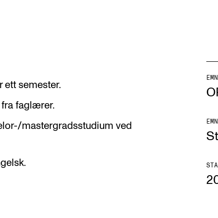
AKTUELT
I
EMN
r ett semester.
O
Arrangementer og konserter
Om
 fra faglærer.
Nyheter og historier
Ko
EMN
chelor-/mastergradsstudium ved
S
Ledige stillinger
Fi
Fo
gelsk.
STA
2