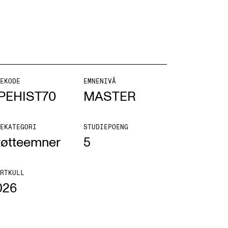
NFO
EKODE
EMNENIVÅ
PEHIST70
MASTER
 Norges musikkhøgskole
ntakt oss
EKATEGORI
STUDIEPOENG
tøtteemner
5
nn ansatte
r ansatte og studenter
RTKULL
026