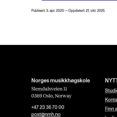
Publisert: 3. apr. 2020 — Oppdatert: 21. okt. 2025
Norges musikk­høgskole
NYT
Slemdalsveien 11
Studi
0369 Oslo, Norway
Konta
+47 23 36 70 00
Finn 
post@nmh.no