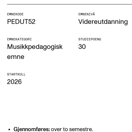
Etterutdanning og kurs
EMNEKODE
EMNENIVÅ
Talentutvikling
PEDUT52
Videreutdanning
STUDENTLIV
EMNEKATEGORI
STUDIEPOENG
Musikkpedagogisk
30
Søknad og opptak
emne
Biblioteket
Fagmiljøer
STARTKULL
2026
Salane våre
Studentutvalet SUT (student.nmh.no)
FORSKNING
CERM
Gjennomføres:
over to semestre.