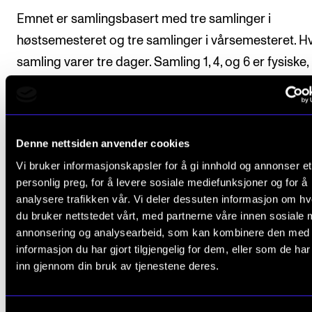
Emnet er samlingsbasert med tre samlinger i
høstsemesteret og tre samlinger i vårsemesteret. H
samling varer tre dager. Samling 1, 4, og 6 er fysiske
samling 2, 3 og 5 er hybride, der studenten selv velg
delta fysisk eller digitalt. Det må påregnes arbeid i f
forberedelser og oppgaver mellom samlingene.
Denne nettsiden anvender cookies
Det legges opp til at studentenes egen erfaring og
Vi bruker informasjonskapsler for å gi innhold og annonser et
personlig preg, for å levere sosiale mediefunksjoner og for å
kompetanse anvendes aktivt, gjennom erfaringsdeli
analysere trafikken vår. Vi deler dessuten informasjon om h
diskusjoner, samarbeidslæring og presentasjoner.
du bruker nettstedet vårt, med partnerne våre innen sosiale 
annonsering og analysearbeid, som kan kombinere den med
Studentene vil få tilbud om veiledning på det pedag
informasjon du har gjort tilgjengelig for dem, eller som de ha
utviklingsarbeidet i gruppe eller individuelt.
inn gjennom din bruk av tjenestene deres.