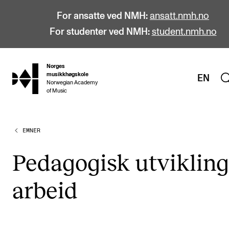
For ansatte ved NMH:
ansatt.nmh.no
For studenter ved NMH:
student.nmh.no
Norges
hjem
musikkhøgskole
EN
Norwegian Academy
of Music
EMNER
STUDIER
Alle studier
Peda­go­gisk utvik­ling
Bachelor
ar­beid
Master
Doktorgrad
Årsstudium og videreutdanning