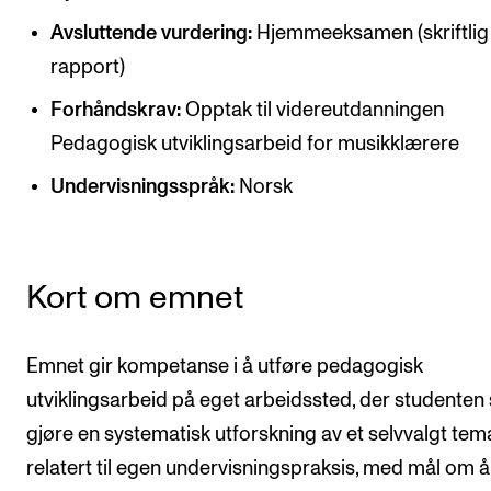
CREMAH
Avsluttende vurdering:
Hjemmeeksamen (skriftlig
NordART
rapport)
Prosjekter
Forhåndskrav:
Opptak til videreutdanningen
Publikasjoner
Pedagogisk utviklingsarbeid for musikklærere
Undervisningsspråk:
Norsk
INTERNASJONALT
Utveksling
Internasjonal strategi
Kort om emnet
Samarbeidsprosjekter
Emnet gir kompetanse i å utføre pedagogisk
Nettverk
utviklingsarbeid på eget arbeidssted, der studenten 
IN.TUNE
gjøre en systematisk utforskning av et selvvalgt tem
relatert til egen undervisningspraksis, med mål om å
AKTUELT