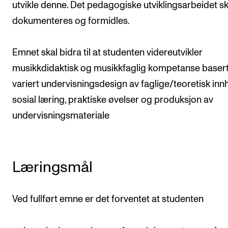
utvikle denne. Det pedagogiske utviklingsarbeidet sk
Arrangementer og konserter
dokumenteres og formidles.
Nyheter og historier
Ledige stillinger
Emnet skal bidra til at studenten videreutvikler
musikkdidaktisk og musikkfaglig kompetanse basert
variert undervisningsdesign av faglige/teoretisk innh
INFO
sosial læring, praktiske øvelser og produksjon av
Om Norges musikkhøgskole
undervisningsmateriale
Kontakt oss
Finn ansatte
For ansatte og studenter
Læringsmål
Ved fullført emne er det forventet at studenten