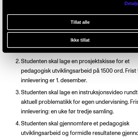
Detalj
Arbeidskrav
Tillat alle
Det er obligatorisk, aktiv deltakelse i emnet. De
innebærer normalt at fravær på mer enn 20 %
Ikke tillat
medfører at studenten ikke består emnet.
Studenten skal lage en prosjektskisse for et
pedagogisk utviklingsarbeid på 1500 ord. Frist 
innlevering er 1. desember.
Studenten skal lage en instruksjonsvideo rundt
aktuell problematikk for egen undervisning. Fris
innlevering: en uke før tredje samling.
Studenten skal gjennomføre et pedagogisk
utviklingsarbeid og formidle resultatene gjen