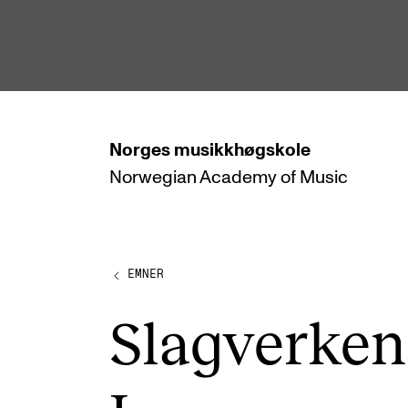
hjem
Norges
musikkhøgskole
Norwegian Academy
of Music
STUDIER
Alle studier
Bachelor
EMNER
Master
Slag­ver­k­e
Doktorgrad
Årsstudium og videreutdanning