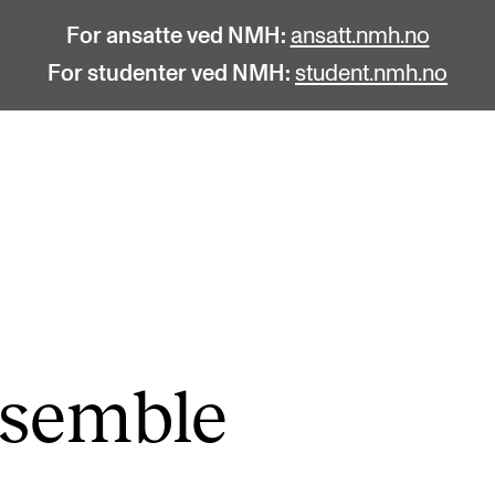
For ansatte ved NMH:
ansatt.nmh.no
For studenter ved NMH:
student.nmh.no
STUDENTLIV
F
Søknad og opptak
C
Biblioteket
C
Fagmiljøer
No
n­sem­ble
Salane våre
Pr
Studentutvalet SUT (student.nmh.no)
Pu