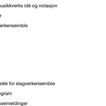
 musikkverks idé og notasjon
r
gverkensemble
sikk for slagverkensemble
rogram
essemeldinger