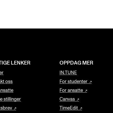
TIGE LENKER
OPPDAG MER
er
IN.TUNE
kt oss
For studenter
ansatte
For ansatte
 stillinger
Canvas
tsbrev
TimeEdit