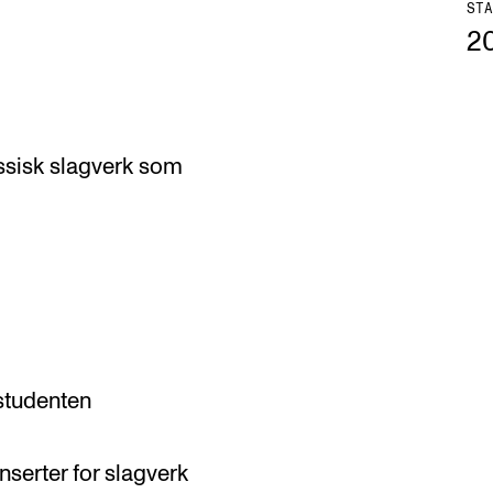
STA
2
ssisk slagverk som
 studenten
serter for slagverk