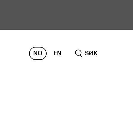
NO
EN
SØK
ORSKNING
ERM
REMAH
rdART
osjekter
blikasjoner