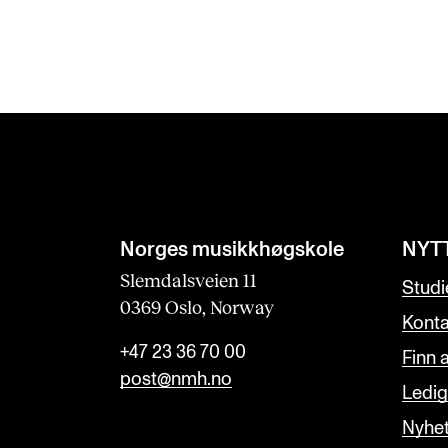
Norges musikk­høgskole
NYT
Slemdalsveien 11
Studi
0369 Oslo, Norway
Konta
+47 23 36 70 00
Finn 
post@nmh.no
Ledige
Nyhe