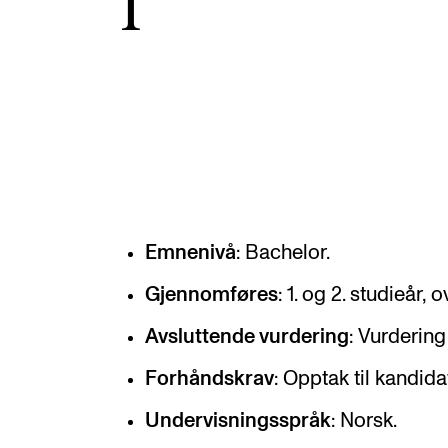
I
Etterutdanning og kurs
Talentutvikling
INTERNASJONALT
Utveksling
Internasjonal strategi
Emnenivå
: Bachelor.
Samarbeidsprosjekter
Gjennomføres
: 1. og 2. studieår, 
Nettverk
Avsluttende vurdering
: Vurdering
IN.TUNE
Forhåndskrav
: Opptak til kandida
Undervisningsspråk
: Norsk.