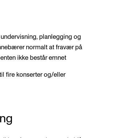
 i undervisning, planlegging og
innebærer normalt at fravær på
enten ikke består emnet
il fire konserter og/eller
ing