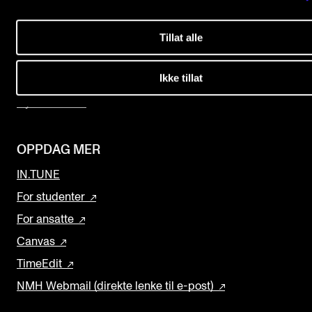
Studier
Arrangementer og konserter
Kontakt oss
Tillat alle
Nyheter og historier
Finn ansatte
Ledige stillinger
Ikke tillat
Ledige stillinger
Nyhetsbrev
INFO
Om Norges musikkhøgskole
OPPDAG MER
Kontakt oss
IN.TUNE
Finn ansatte
For studenter
For ansatte
For ansatte og studenter
Canvas
TimeEdit
NMH Webmail (direkte lenke til e-post)