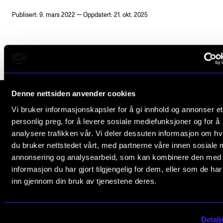
CREMAH
Publisert: 9. mars 2022 — Oppdatert: 21. okt. 2025
NordART
Prosjekter
Publikasjoner
Denne nettsiden anvender cookies
INTERNASJONALT
Vi bruker informasjonskapsler for å gi innhold og annonser et
Utveksling
Norges musikk­høgskole
personlig preg, for å levere sosiale mediefunksjoner og for å
Internasjonal strategi
Slemdalsveien 11
analysere trafikken vår. Vi deler dessuten informasjon om h
0369 Oslo, Norway
du bruker nettstedet vårt, med partnerne våre innen sosiale 
Samarbeidsprosjekter
annonsering og analysearbeid, som kan kombinere den med
+47 23 36 70 00
Nettverk
informasjon du har gjort tilgjengelig for dem, eller som de ha
post@nmh.no
inn gjennom din bruk av tjenestene deres.
IN.TUNE
NYTTIGE LENKER
AKTUELT
Detalj