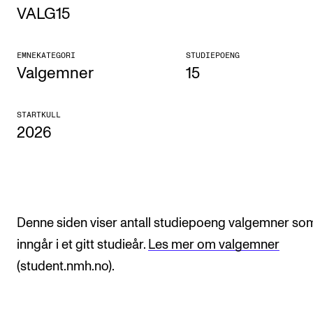
VALG15
Etterutdanning og kurs
Talentutvikling
EMNEKATEGORI
STUDIEPOENG
Valgemner
15
STUDENTLIV
STARTKULL
Søknad og opptak
2026
Biblioteket
Fagmiljøer
Salane våre
Studentutvalet SUT (student.nmh.no)
Denne siden viser antall studiepoeng valgemner so
inngår i et gitt studieår.
Les mer om valgemner
(student.nmh.no).
FORSKNING
CERM