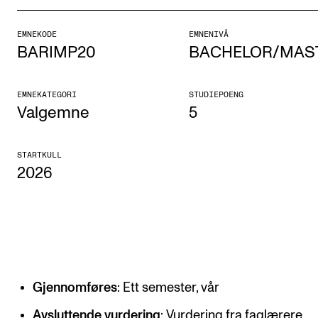
Etterutdanning og kurs
EMNEKODE
EMNENIVÅ
Talentutvikling
BARIMP20
BACHELOR/MAS
STUDENTLIV
EMNEKATEGORI
STUDIEPOENG
Valgemne
5
Søknad og opptak
Biblioteket
STARTKULL
2026
Fagmiljøer
Salane våre
Studentutvalet SUT (student.nmh.no)
FORSKNING
Gjennomføres
: Ett semester, vår
CERM
Avsluttende vurdering
: Vurdering fra faglærere