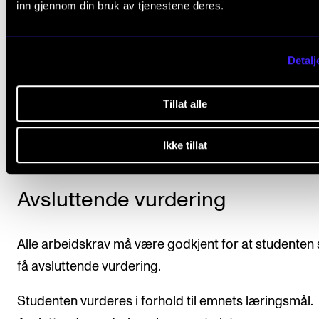
inn gjennom din bruk av tjenestene deres.
Det er obligatorisk aktiv deltakelse i emnet. Dette
innebærer normalt at fravær på mer enn 20 pros
Detalj
medfører at studenten ikke består emnet.
Tillat alle
Studenten skal holde én til to korte innledninger ti
utvalgte temaer i løpet av kurset.
Ikke tillat
Avsluttende vurdering
Alle arbeidskrav må være godkjent for at studenten 
få avsluttende vurdering.
Studenten vurderes i forhold til emnets læringsmål.