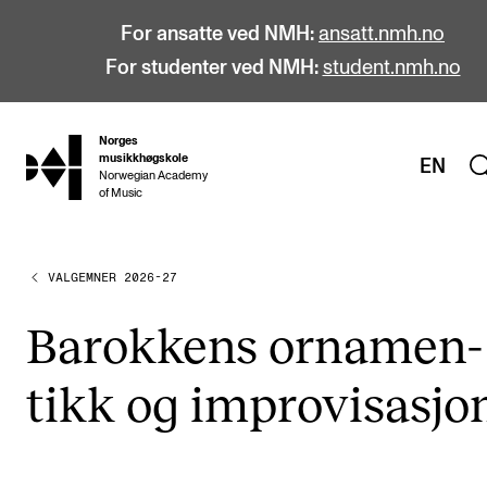
For ansatte ved NMH:
ansatt.nmh.no
For studenter ved NMH:
student.nmh.no
Norges
hjem
musikkhøgskole
EN
Norwegian Academy
of Music
VALGEMNER 2026-27
STUDIER
Alle studier
Barok­kens orna­men­
Bachelor
tikk og impro­vi­sa­sjo
Master
Doktorgrad
Årsstudium og videreutdanning