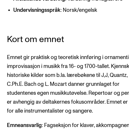
CREMAH
Undervisningsspråk
: Norsk/engelsk
NordART
Prosjekter
Publikasjoner
Kort om emnet
INTERNASJONALT
Emnet gir praktisk og teoretisk innføring i ornament
Utveksling
improvisasjon i musikk fra 16- og 1700-tallet. Kjennsk
historiske kilder som b.la. lærebøkene til J,J, Quantz,
Internasjonal strategi
C.Ph.E. Bach og L. Mozart danner grunnlaget for
Samarbeidsprosjekter
studentenes egen musikkutøvelse. Repertoar og p
Nettverk
er avhengig av deltakernes fokusområder. Emnet er
IN.TUNE
for alle instrumentalister og sangere.
Emneansvarlig
: Fagseksjon for klaver, akkompagne
AKTUELT