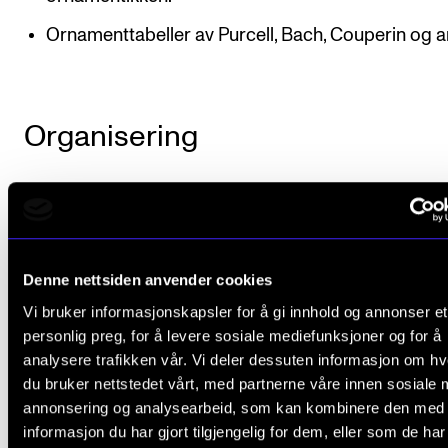
Ornamenttabeller av Purcell, Bach, Couperin og a
Organisering
Emnet undervises med en dobbelttime hver uke gj
ett semester. Hovedvekten er på praksis, hvor samsp
solospill med og uten akkompagnatør står i sentrum.
Denne nettsiden anvender cookies
tillegg kommer lytting, diskusjon, forelesninger og
Vi bruker informasjonskapsler for å gi innhold og annonser et
studentpresentasjoner.
personlig preg, for å levere sosiale mediefunksjoner og for å
analysere trafikken vår. Vi deler dessuten informasjon om h
du bruker nettstedet vårt, med partnerne våre innen sosiale 
annonsering og analysearbeid, som kan kombinere den med
Arbeidskrav
informasjon du har gjort tilgjengelig for dem, eller som de ha