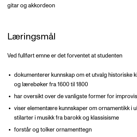
gitar og akkordeon
Arrangementer og konserter
Nyheter og historier
Ledige stillinger
Læringsmål
INFO
Ved fullført emne er det forventet at studenten
Om Norges musikkhøgskole
dokumenterer kunnskap om et utvalg historiske k
Kontakt oss
og lærebøker fra 1600 til 1800
Finn ansatte
har oversikt over de vanligste former for improvi
For ansatte og studenter
viser elementære kunnskaper om ornamentikk i ul
stilarter i musikk fra barokk og klassisisme
forstår og tolker ornamenttegn