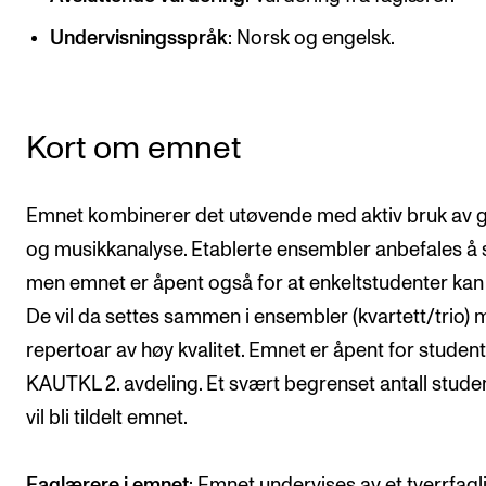
CREMAH
Undervisningsspråk
: Norsk og engelsk.
NordART
Prosjekter
Publikasjoner
Kort om emnet
INTERNASJONALT
Emnet kombinerer det utøvende med aktiv bruk av 
Utveksling
og musikkanalyse. Etablerte ensembler anbefales å 
men emnet er åpent også for at enkeltstudenter kan
Internasjonal strategi
De vil da settes sammen i ensembler (kvartett/trio)
Samarbeidsprosjekter
repertoar av høy kvalitet. Emnet er åpent for studen
Nettverk
KAUTKL 2. avdeling. Et svært begrenset antall stude
IN.TUNE
vil bli tildelt emnet.
AKTUELT
Faglærere i emnet
: Emnet undervises av et tverrfagl