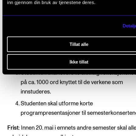
inn gjennom din bruk av tjenestene deres.
Det er obligatorisk aktiv deltakelse i emnet. De
Detalj
innebærer normalt at fravær på mer enn 20 pr
medfører at studenten ikke består emnet.
Tillat alle
Studenten skal delta på to konserter i løpet av
studieåret.
Ikke tillat
Studenten skal levere to skriftlig refleksjonsno
på ca. 1000 ord knyttet til de verkene som
innstuderes.
Studenten skal utforme korte
programpresentasjoner til semesterkonserten
Frist
: Innen 20. mai i emnets andre semester skal all