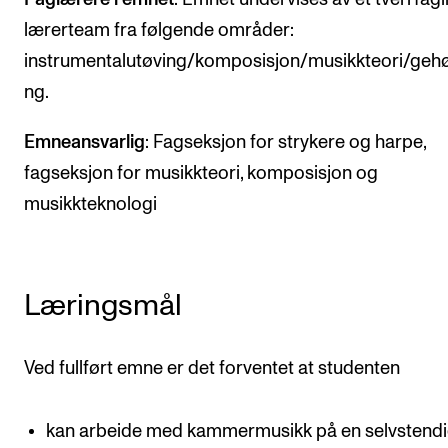
Arrangementer og konserter
lærerteam fra følgende områder:
instrumentalutøving/komposisjon/musikkteori/gehø
Nyheter og historier
ng.
Ledige stillinger
Emneansvarlig
: Fagseksjon for strykere og harpe,
INFO
fagseksjon for musikkteori, komposisjon og
musikkteknologi
Om Norges musikkhøgskole
Kontakt oss
Finn ansatte
Læringsmål
For ansatte og studenter
Ved fullført emne er det forventet at studenten
kan arbeide med kammermusikk på en selvstend