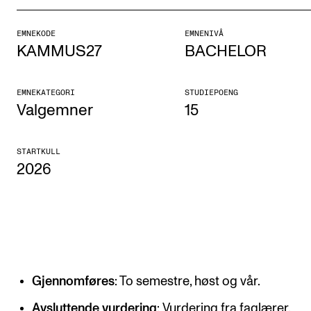
Etterutdanning og kurs
EMNEKODE
EMNENIVÅ
Talentutvikling
KAMMUS27
BACHELOR
STUDENTLIV
EMNEKATEGORI
STUDIEPOENG
Valgemner
15
Søknad og opptak
Biblioteket
STARTKULL
2026
Fagmiljøer
Salane våre
Studentutvalet SUT (student.nmh.no)
FORSKNING
Gjennomføres
: To semestre, høst og vår.
CERM
Avsluttende vurdering
: Vurdering fra faglærer.