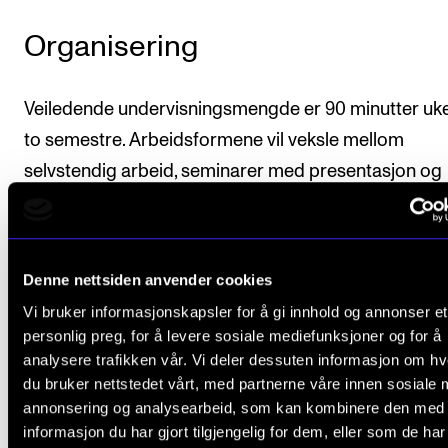
Organisering
Veiledende undervisningsmengde er 90 minutter uken
to semestre. Arbeidsformene vil veksle mellom
selvstendig arbeid, seminarer med presentasjon og
workshop, lærerstyrt undervisning, diskusjoner og
konsert.
Denne nettsiden anvender cookies
Kammermusikkgruppens medlemmer er gjensidig
Vi bruker informasjonskapsler for å gi innhold og annonser et
ansvarlige for å gjennomføre en kontinuerlig
personlig preg, for å levere sosiale mediefunksjoner og for å
arbeidsprosess med ukentlige prøver.
analysere trafikken vår. Vi deler dessuten informasjon om h
du bruker nettstedet vårt, med partnerne våre innen sosiale 
annonsering og analysearbeid, som kan kombinere den med
informasjon du har gjort tilgjengelig for dem, eller som de ha
Arbeidskrav