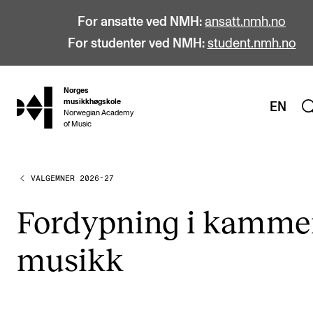
For ansatte ved NMH:
ansatt.nmh.no
For studenter ved NMH:
student.nmh.no
Norges
hjem
musikkhøgskole
EN
Norwegian Academy
of Music
VALGEMNER 2026-27
STUDIER
Alle studier
For­dyp­ning i kam­me
Bachelor
mu­sikk
Master
Doktorgrad
Årsstudium og videreutdanning