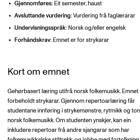
Gjennomføres
: Eit semester, haust
CREMAH
NordART
Avsluttande vurdering
: Vurdering frå faglærarar
Prosjekter
Undervisningsspråk
: Norsk og/eller engelsk
Publikasjoner
Forhåndskrav
: Emnet er for strykarar
INTERNASJONALT
Kort om emnet
Utveksling
Internasjonal strategi
Gehørbasert læring utifrå norsk folkemusikk. Emnet 
Samarbeidsprosjekter
forbeholdt strykarar. Gjennom repertoarlæring får
Nettverk
studentane innføring i strykemønstre, rytmikk og tona
IN.TUNE
norsk folkemusikk. Om studenten ynskjer, kan ein
inkludere repertoar frå andre sjangarar som har
AKTUELT
folkemusikkalske stiltrekk, og jobbe med fortolkning