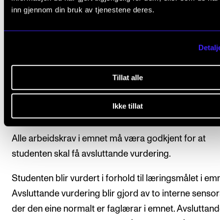
normalt fører til at studenten ikkje får godkjent
inn gjennom din bruk av tjenestene deres.
emnet.
Studenten må levere repertoarliste på minimu
Detalj
slåttar til hovudvegleiar.
Tillat alle
Avsluttande vurdering
Ikke tillat
Alle arbeidskrav i emnet må væra godkjent for at
studenten skal få avsluttande vurdering.
Studenten blir vurdert i forhold til læringsmålet i emn
Avsluttande vurdering blir gjord av to interne sensor
der den eine normalt er faglærar i emnet. Avsluttan