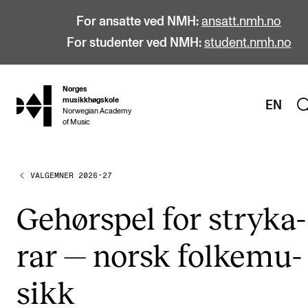
For ansatte ved NMH:
ansatt.nmh.no
For studenter ved NMH:
student.nmh.no
Norges
hjem
musikkhøgskole
EN
Norwegian Academy
of Music
VALGEMNER 2026-27
STUDIER
Alle studier
Gehørspel for stryka­
Bachelor
rar — norsk folke­mu­
Master
Doktorgrad
sikk
Årsstudium og videreutdanning