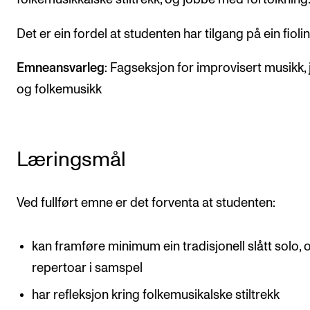
Arrangementer og konserter
Det er ein fordel at studenten har tilgang på ein fiolin
Nyheter og historier
Emneansvarleg
: Fagseksjon for improvisert musikk, 
Ledige stillinger
og folkemusikk
INFO
Om Norges musikkhøgskole
Læringsmål
Kontakt oss
Finn ansatte
Ved fullført emne er det forventa at studenten:
For ansatte og studenter
kan framføre minimum ein tradisjonell slått solo, o
repertoar i samspel
har refleksjon kring folkemusikalske stiltrekk