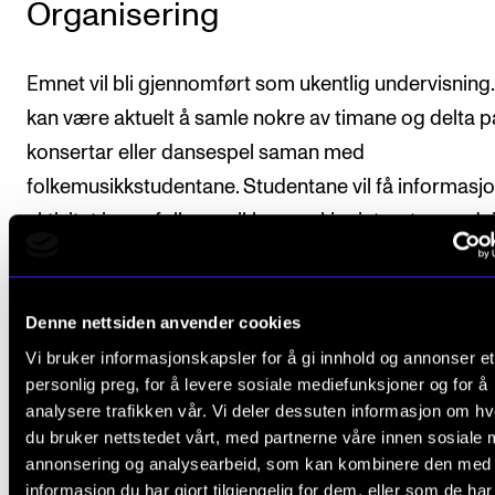
Organisering
Emnet vil bli gjennomført som ukentlig undervisning.
kan være aktuelt å samle nokre av timane og delta p
konsertar eller dansespel saman med
folkemusikkstudentane. Studentane vil få informasj
aktivitet innan folkemusikk som skjer internt, som de
delta på om dei ynskjer.
Denne nettsiden anvender cookies
Vi bruker informasjonskapsler for å gi innhold og annonser et
Arbeidskrav
personlig preg, for å levere sosiale mediefunksjoner og for å
analysere trafikken vår. Vi deler dessuten informasjon om h
du bruker nettstedet vårt, med partnerne våre innen sosiale 
Det er obligatorisk, aktiv deltaking i undervisni
annonsering og analysearbeid, som kan kombinere den med
Dette inneber at fråvær på meir enn 20 prosen
informasjon du har gjort tilgjengelig for dem, eller som de ha