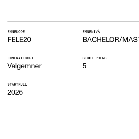
Etterutdanning og kurs
Talentutvikling
EMNEKODE
EMNENIVÅ
FELE20
BACHELOR/MAS
STUDENTLIV
Søknad og opptak
EMNEKATEGORI
STUDIEPOENG
Biblioteket
Valgemner
5
Fagmiljøer
STARTKULL
Salane våre
2026
Studentutvalet SUT (student.nmh.no)
FORSKNING
CERM