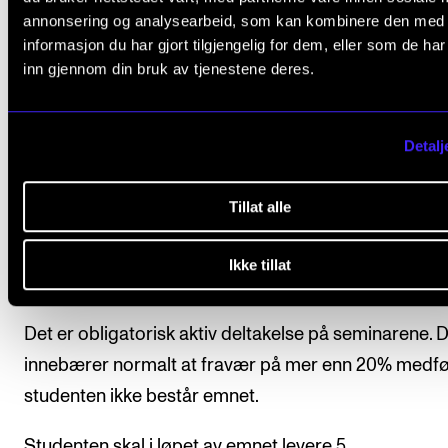
studieåret.
annonsering og analysearbeid, som kan kombinere den med
informasjon du har gjort tilgjengelig for dem, eller som de ha
inn gjennom din bruk av tjenestene deres.
Detalj
Arbeidskrav
Tillat alle
Studentene gjør refleksjonsoppgaver gjennom
semesteret som samles i en digital mappe. Student
Ikke tillat
bidrar aktivt i gruppediskusjoner.
Det er obligatorisk aktiv deltakelse på seminarene. 
innebærer normalt at fravær på mer enn 20% medfø
studenten ikke består emnet.
Studenten skal i løpet av emnet levere 5