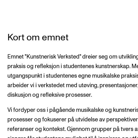
CREMAH
NordART
Prosjekter
Kort om emnet
Publikasjoner
Emnet "Kunstnerisk Verksted" dreier seg om utviklin
INTERNASJONALT
praksis og refleksjon i studentenes kunstnerskap. M
Utveksling
utgangspunkt i studentenes egne musikalske praksis
Internasjonal strategi
arbeider vi i verkstedet med utøving, presentasjoner
Samarbeidsprosjekter
diskusjon og refleksive prosesser.
Nettverk
Vi fordyper oss i pågående musikalske og kunstneri
IN.TUNE
prosesser og fokuserer på utvidelse av perspektiver
referanser og kontekst. Gjennom grupper på tvers a
AKTUELT