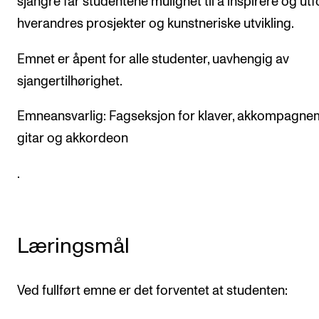
sjangre får studentene mulighet til å inspirere og ut
Arrangementer og konserter
hverandres prosjekter og kunstneriske utvikling.
Nyheter og historier
Emnet er åpent for alle studenter, uavhengig av
Ledige stillinger
sjangertilhørighet.
Emneansvarlig: Fagseksjon for klaver, akkompagne
INFO
gitar og akkordeon
Om Norges musikkhøgskole
.
Kontakt oss
Finn ansatte
For ansatte og studenter
Læringsmål
Ved fullført emne er det forventet at studenten: