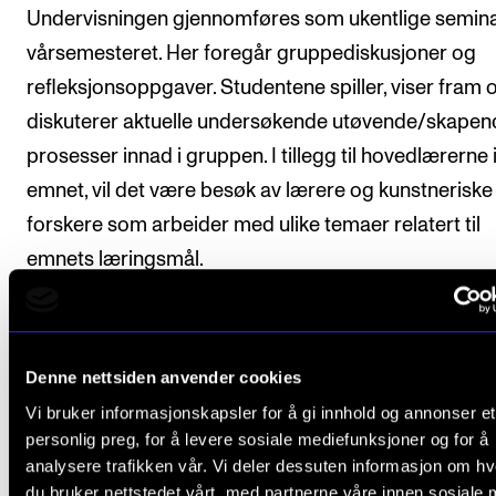
Undervisningen gjennomføres som ukentlige semina
vårsemesteret. Her foregår gruppediskusjoner og
refleksjonsoppgaver. Studentene spiller, viser fram 
diskuterer aktuelle undersøkende utøvende/skapen
prosesser innad i gruppen. I tillegg til hovedlærerne 
emnet, vil det være besøk av lærere og kunstneriske
forskere som arbeider med ulike temaer relatert til
emnets læringsmål.
På verkstedsseminarene bidrar lærer og studenter ak
Studentene deltar spillende, muntlig og skriftlig i
Denne nettsiden anvender cookies
diskusjoner og gruppearbeid. Arbeider underveis s
Vi bruker informasjonskapsler for å gi innhold og annonser et
til en avsluttende mappelevering.
personlig preg, for å levere sosiale mediefunksjoner og for å
analysere trafikken vår. Vi deler dessuten informasjon om h
Plan for undervisningen skal foreligge ved starten a
du bruker nettstedet vårt, med partnerne våre innen sosiale 