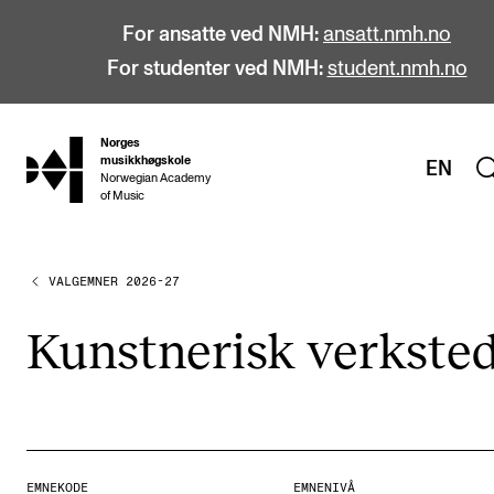
For ansatte ved NMH:
ansatt.nmh.no
For studenter ved NMH:
student.nmh.no
Norges
hjem
musikkhøgskole
EN
Norwegian Academy
of Music
VALGEMNER 2026-27
STUDIER
Alle studier
Kunst­ne­risk verk­ste
Bachelor
Master
Doktorgrad
Årsstudium og videreutdanning
EMNEKODE
EMNENIVÅ