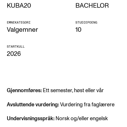
KUBA20
BACHELOR
Etterutdanning og kurs
Talentutvikling
EMNEKATEGORI
STUDIEPOENG
Valgemner
10
STUDENTLIV
STARTKULL
Søknad og opptak
2026
Biblioteket
Fagmiljøer
Salane våre
Studentutvalet SUT (student.nmh.no)
Gjennomføres:
Ett semester, høst eller vår
Avsluttende vurdering:
Vurdering fra faglærere
FORSKNING
Undervisningsspråk:
Norsk og/eller engelsk
CERM