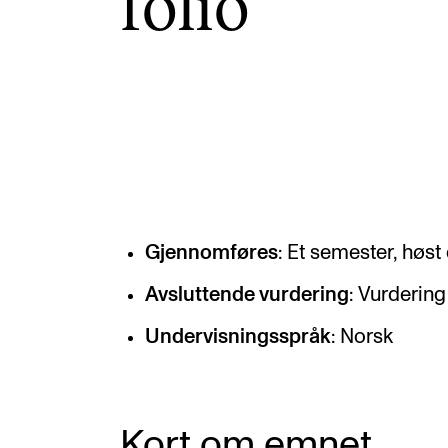
fo­lio
Etterutdanning og kurs
Talentutvikling
INTERNASJONALT
Utveksling
Internasjonal strategi
Gjennomføres
: Et semester, høst 
Samarbeidsprosjekter
Avsluttende vurdering
: Vurdering
Nettverk
Undervisningsspråk
: Norsk
IN.TUNE
Kort om emnet