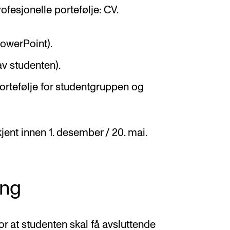
fesjonelle portefølje: CV.
PowerPoint).
v studenten).
ortefølje for studentgruppen og
jent innen 1. desember / 20. mai.
ing
r at studenten skal få avsluttende