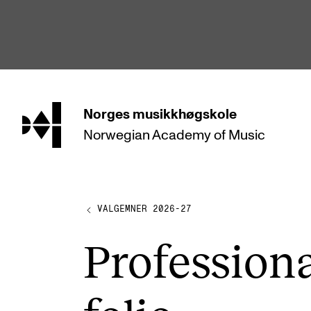
hjem
Norges
musikkhøgskole
Norwegian Academy
of Music
STUDIER
Alle studier
Bachelor
VALGEMNER 2026-27
Master
Pro­fes­sio­n
Doktorgrad
Årsstudium og videreutdanning