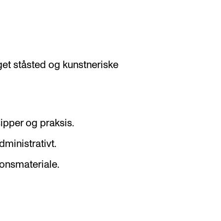
et ståsted og kunstneriske
pper og praksis.
ministrativt.
onsmateriale.