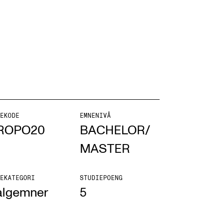
NFO
 Norges musikkhøgskole
ntakt oss
EKODE
EMNENIVÅ
ROPO20
BACHELOR/
nn ansatte
MASTER
r ansatte og studenter
EKATEGORI
STUDIEPOENG
algemner
5