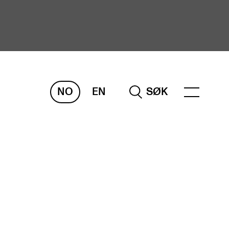
NO
EN
SØK
ORSKNING
ERM
REMAH
rdART
osjekter
blikasjoner