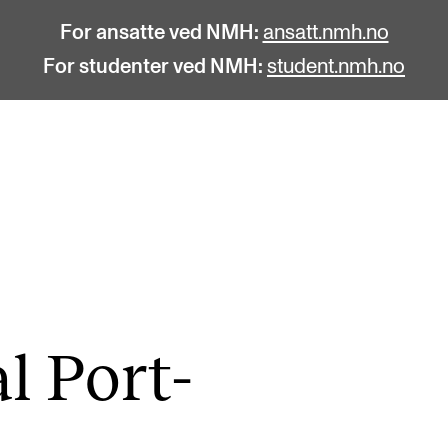
For ansatte ved NMH:
ansatt.nmh.no
For studenter ved NMH:
student.nmh.no
STUDENTLIV
F
Søknad og opptak
C
Biblioteket
C
Fagmiljøer
No
al Port­
Salane våre
Pr
Studentutvalet SUT (student.nmh.no)
Pu