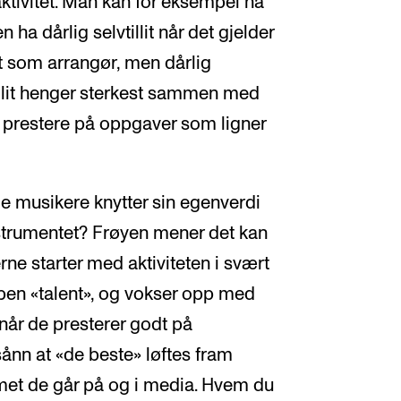
ktivitet. Man kan for eksempel ha
n ha dårlig selvtillit når det gjelder
it som arrangør, men dårlig
vtillit henger sterkest sammen med
 prestere på oppgaver som ligner
e musikere knytter sin egenverdi
strumentet? Frøyen mener det kan
e starter med aktiviteten i svært
ppen «talent», og vokser opp med
år de presterer godt på
e sånn at «de beste» løftes fram
met de går på og i media. Hvem du