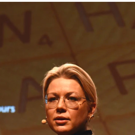
AKTUELT
I
Arrangementer og konserter
Om
Nyheter og historier
Ko
Ledige stillinger
Fi
Fo