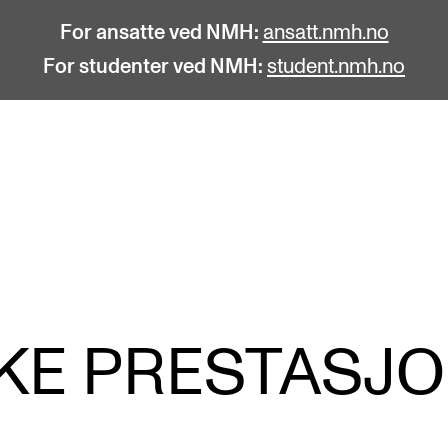
For ansatte ved NMH:
ansatt.nmh.no
For studenter ved NMH:
student.nmh.no
STUDENTLIV
F
Søknad og opptak
C
Biblioteket
C
Fagmiljøer
No
KKE PRESTASJ
Salane våre
Pr
Studentutvalet SUT (student.nmh.no)
Pu