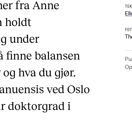
er fra Anne
TEK
Ell
m holdt
FOT
ag under
Th
 finne balansen
Pub
Op
og hva du gjør.
anuensis ved Oslo
r doktorgrad i