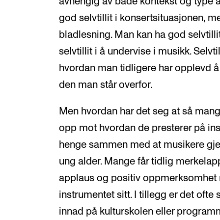
avhengig av både kontekst og type a
god selvtillit i konsertsituasjonen, me
bladlesning. Man kan ha god selvtill
selvtillit i å undervise i musikk. Sel
hvordan man tidligere har opplevd å
den man står overfor.
Men hvordan har det seg at så mang
opp mot hvordan de presterer på in
henge sammen med at musikere gjern
ung alder. Mange får tidlig merkela
applaus og positiv oppmerksomhet n
instrumentet sitt. I tillegg er det oft
innad på kulturskolen eller program