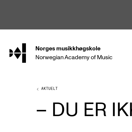
hjem
Norges
musikkhøgskole
Norwegian Academy
of Music
STUDIER
Alle studier
Bachelor
AKTUELT
Master
– DU ER I
Doktorgrad
Årsstudium og videreutdanning