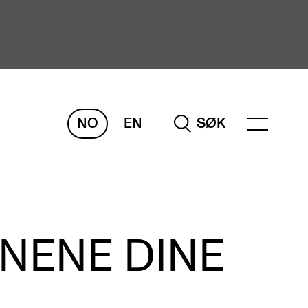
NO
EN
SØK
ORSKNING
ERM
REMAH
rdART
ONENE DINE
osjekter
blikasjoner