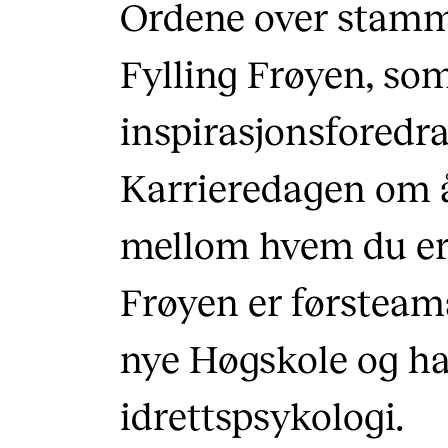
Ordene over stamm
Fylling Frøyen, so
inspirasjonsforedr
Karrieredagen om å
mellom hvem du er 
Frøyen er førsteam
nye Høgskole og ha
idrettspsykologi.