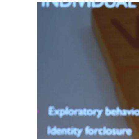
Etterutdanning og kurs
Talentutvikling
INTERNASJONALT
Utveksling
Internasjonal strategi
Samarbeidsprosjekter
Nettverk
IN.TUNE