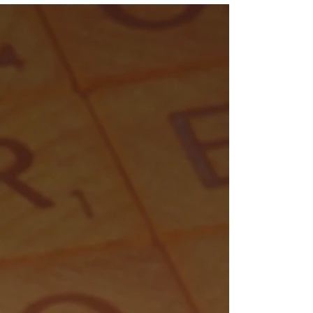
NFO
 Norges musikkhøgskole
ntakt oss
nn ansatte
r ansatte og studenter