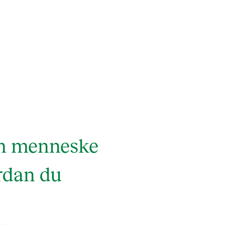
om menneske
rdan du