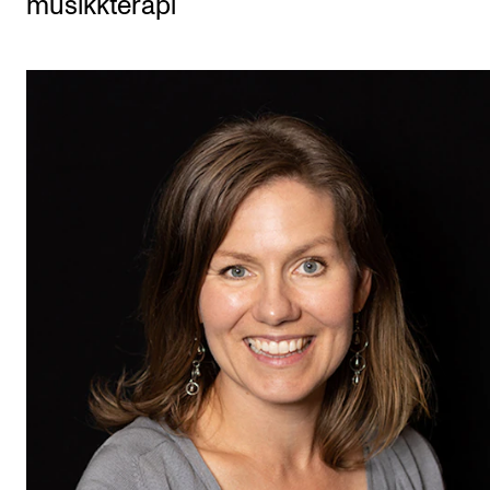
musikkterapi
Etterutdanning og kurs
Talentutvikling
STUDENTLIV
Søknad og opptak
Biblioteket
Fagmiljøer
Salane våre
Studentutvalet SUT (student.nmh.no)
FORSKNING
CERM