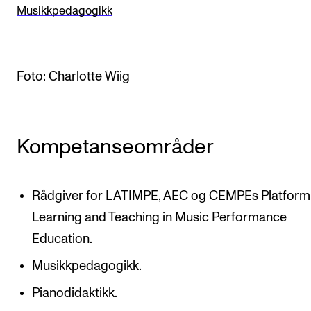
Musikkpedagogikk
Arrangementer og konserter
Nyheter og historier
Ledige stillinger
Foto: Charlotte Wiig
INFO
Kompetanseområder
Om Norges musikkhøgskole
Kontakt oss
Finn ansatte
Rådgiver for LATIMPE, AEC og CEMPEs Platform
Learning and Teaching in Music Performance
For ansatte og studenter
Education.
Musikkpedagogikk.
Pianodidaktikk.