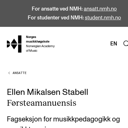
For ansatte ved NMH:
ansatt.nmh.no
For studenter ved NMH:
student.nmh.no
Norges
hjem
musikkhøgskole
EN
Norwegian Academy
of Music
ANSATTE
STUDIER
Alle studier
Ellen Mikalsen Stabell
Bachelor
Første­ama­nu­en­sis
Master
Doktorgrad
Fagseksjon for musikkpedagogikk og
Årsstudium og videreutdanning