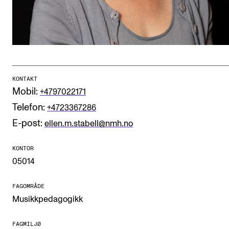
CREMAH
NordART
Prosjekter
Publikasjoner
KONTAKT
Mobil:
+4797022171
INTERNASJONALT
Telefon:
+4723367286
Utveksling
E-post:
ellen.m.stabell@nmh.no
Internasjonal strategi
KONTOR
Samarbeidsprosjekter
05014
Nettverk
FAGOMRÅDE
IN.TUNE
Musikkpedagogikk
AKTUELT
FAGMILJØ