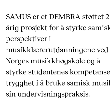
Etterutdanning og kurs
SAMUS er et DEMBRA-støttet 2
Talentutvikling
årig prosjekt for å styrke samis
STUDENTLIV
perspektiver i
Søknad og opptak
musikklærerutdanningene ved
Biblioteket
Norges musikkhøgskole og å
Fagmiljøer
Salane våre
styrke studentenes kompetanse
Studentutvalet SUT (student.nmh.no)
trygghet i å bruke samisk musi
sin undervisningspraksis.
FORSKNING
CERM