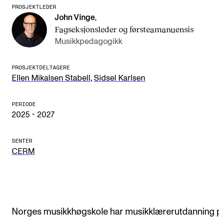
CREMAH
PROSJEKTLEDER
John Vinge
,
NordART
Fagseksjonsleder og førsteamanuensis
Prosjekter
Musikkpedagogikk
Publikasjoner
PROSJEKTDELTAGERE
,
Ellen Mikalsen Stabell
Sidsel Karlsen
INTERNASJONALT
PERIODE
Utveksling
2025 - 2027
Internasjonal strategi
SENTER
Samarbeidsprosjekter
CERM
Nettverk
IN.TUNE
Norges musikkhøgskole har musikklærerutdanning 
AKTUELT