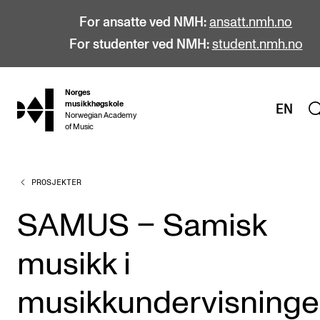
For ansatte ved NMH:
ansatt.nmh.no
For studenter ved NMH:
student.nmh.no
Norges
hjem
musikkhøgskole
EN
Norwegian Academy
of Music
PROSJEKTER
STUDIER
Alle studier
SAMUS – Samisk
Bachelor
musikk i
Master
Doktorgrad
musikkundervisning
Årsstudium og videreutdanning