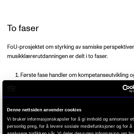
To faser
FoU-prosjektet om styrking av samiske perspektiver
musikklærerutdanningen er delt i to faser.
Første fase handler om kompetanseutvikling o
refleksjonsarbeid internt i arbeidsgruppa og i
kollegiet. Sentralt i dette arbeidet blir deltakel
kollegaveiledning i forbindelse med den
Denne nettsiden anvender cookies
undervisningen som gis i samisk musikk og joi
Vi bruker informasjonskapsler for å gi innhold og annonser et
NMH, bruk av Dembras refleksjonsverktøy, sa
personlig preg, for å levere sosiale mediefunksjoner og for å
diskusjon av faglitteratur som omhandler
analysere trafikken vår. Vi deler dessuten informasjon om h