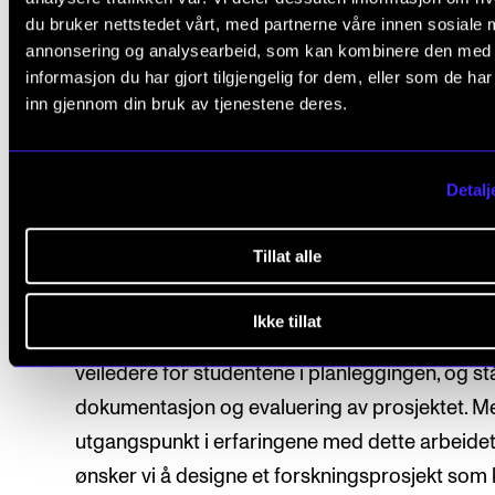
dekolonialisering og urfolksperspektiver i
du bruker nettstedet vårt, med partnerne våre innen sosiale 
annonsering og analysearbeid, som kan kombinere den med
musikkundervisning. I første fase planlegger v
informasjon du har gjort tilgjengelig for dem, eller som de ha
for en fagdag for studenter og øvingslærere kn
inn gjennom din bruk av tjenestene deres.
til implementeringen av undervisningsopplegge
fase to.
Detalj
I fase to er målet at alle våre studentgrupper s
gjennomføre et undervisningsopplegg knyttet ti
Tillat alle
og samisk musikk som del av studiets obligato
praksis (i hhv. grunnskole, videregående og
Ikke tillat
kulturskole). Prosjektgruppa vil fungere som
veiledere for studentene i planleggingen, og st
dokumentasjon og evaluering av prosjektet. M
utgangspunkt i erfaringene med dette arbeidet
ønsker vi å designe et forskningsprosjekt som