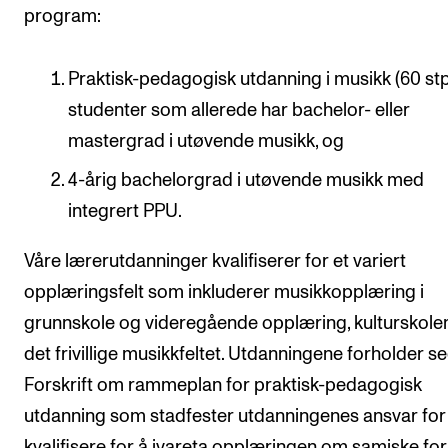
program:
Arrangementer og konserter
Nyheter og historier
Praktisk-pedagogisk utdanning i musikk (60 stp
Ledige stillinger
studenter som allerede har bachelor- eller
mastergrad i utøvende musikk, og
INFO
4-årig bachelorgrad i utøvende musikk med
Om Norges musikkhøgskole
integrert PPU.
Kontakt oss
Våre lærerutdanninger kvalifiserer for et variert
Finn ansatte
opplæringsfelt som inkluderer musikkopplæring i
For ansatte og studenter
grunnskole og videregående opplæring, kulturskole
det frivillige musikkfeltet. Utdanningene forholder seg
Forskrift om rammeplan for praktisk-pedagogisk
utdanning som stadfester utdanningenes ansvar for
kvalifisere for å ivareta opplæringen om samiske for