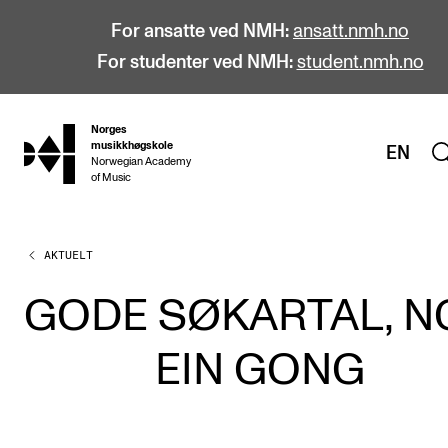
For ansatte ved NMH:
ansatt.nmh.no
For studenter ved NMH:
student.nmh.no
Norges
hjem
musikkhøgskole
EN
Norwegian Academy
of Music
AKTUELT
STUDIER
Alle studier
GODE SØKARTAL, N
Bachelor
EIN GONG
Master
Doktorgrad
Årsstudium og videreutdanning