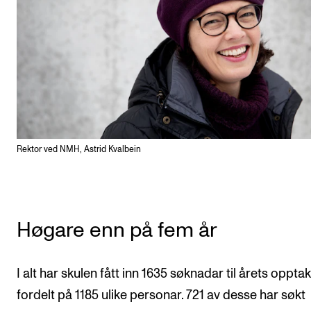
Arrangementer og konserter
Nyheter og historier
Ledige stillinger
INFO
Om Norges musikkhøgskole
Rektor ved NMH, Astrid Kvalbein
Kontakt oss
Finn ansatte
For ansatte og studenter
Høgare enn på fem år
I alt har skulen fått inn 1635 søknadar til årets opptak
fordelt på 1185 ulike personar. 721 av desse har søkt