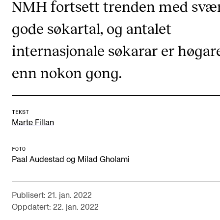
NMH fortsett trenden med svæ
Etterutdanning og kurs
gode søkartal, og antalet
Talentutvikling
internasjonale søkarar er høgar
STUDENTLIV
enn nokon gong.
Søknad og opptak
Biblioteket
TEKST
Fagmiljøer
Marte Fillan
Salane våre
FOTO
Studentutvalet SUT (student.nmh.no)
Paal Audestad og Milad Gholami
FORSKNING
Publisert: 21. jan. 2022
Oppdatert: 22. jan. 2022
CERM