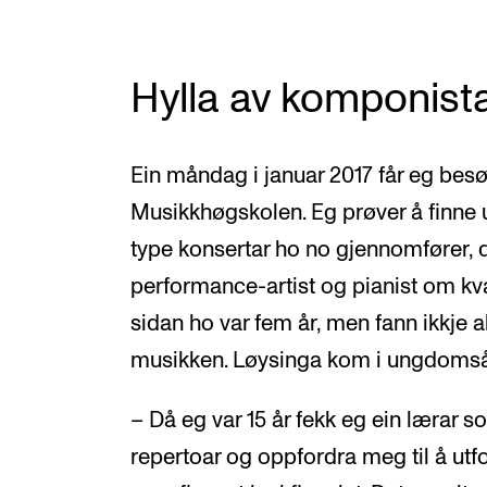
Hylla av komponist
Ein måndag i januar 2017 får eg bes
Musikkhøgskolen. Eg prøver å finne 
type konsertar ho no gjennomfører, 
performance-artist og pianist om kv
sidan ho var fem år, men fann ikkje al
musikken. Løysinga kom i ungdomså
– Då eg var 15 år fekk eg ein lærar s
repertoar og oppfordra meg til å ut