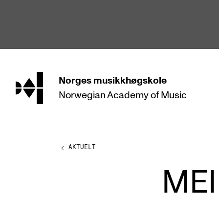
hjem
Norges
musikkhøgskole
Norwegian Academy
of Music
STUDIER
Alle studier
Bachelor
AKTUELT
Master
MEI
Doktorgrad
Årsstudium og videreutdanning