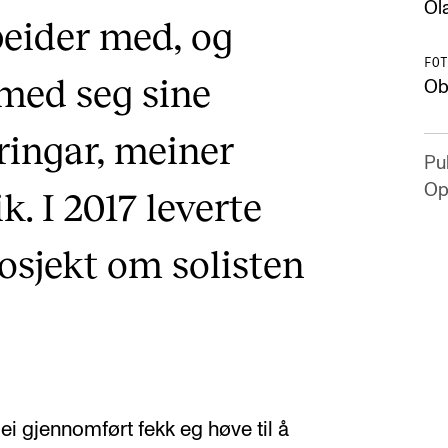
Ol
rbeider med, og
FOT
 med seg sine
Ob
ringar, meiner
Pub
Op
k. I 2017 leverte
rosjekt om solisten
ei gjennomført fekk eg høve til å