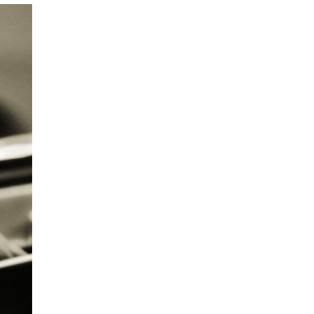
NFO
 Norges musikkhøgskole
ntakt oss
nn ansatte
r ansatte og studenter