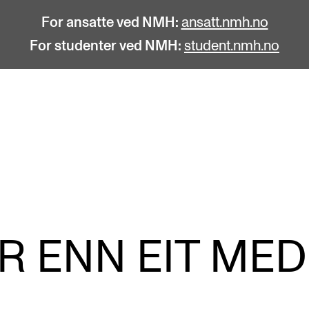
For ansatte ved NMH:
ansatt.nmh.no
For studenter ved NMH:
student.nmh.no
STUDENTLIV
F
Søknad og opptak
C
Biblioteket
C
Fagmiljøer
No
R ENN EIT ME
Salane våre
Pr
Studentutvalet SUT (student.nmh.no)
Pu