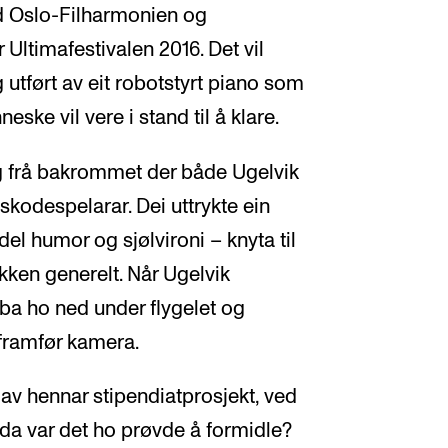
d Oslo-Filharmonien og
ltimafestivalen 2016. Det vil
 utført av eit robotstyrt piano som
ke vil vere i stand til å klare.
ng frå bakrommet der både Ugelvik
kodespelarar. Dei uttrykte ein
 del humor og sjølvironi – knyta til
kken generelt. Når Ugelvik
bba ho ned under flygelet og
 framfør kamera.
av hennar stipendiatprosjekt, ved
rda var det ho prøvde å formidle?