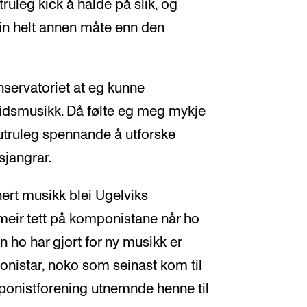
utruleg kick å halde på slik, og
in helt annen måte enn den
nservatoriet at eg kunne
tidsmusikk. Då følte eg meg mykje
utruleg spennande å utforske
jangrar.
nert musikk blei Ugelviks
 meir tett på komponistane når ho
en ho har gjort for ny musikk er
nistar, noko som seinast kom til
onistforening utnemnde henne til