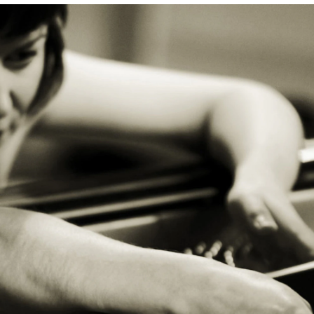
AKTUELT
I
Arrangementer og konserter
Om
Nyheter og historier
Ko
Ledige stillinger
Fi
Fo