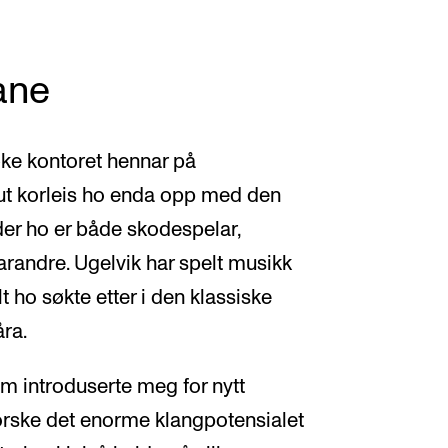
ane
øke kontoret hennar på
ut korleis ho enda opp med den
der ho er både skodespelar,
arandre. Ugelvik har spelt musikk
t ho søkte etter i den klassiske
ra.
om introduserte meg for nytt
forske det enorme klangpotensialet