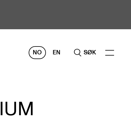
NO
EN
SØK
ORSKNING
ERM
REMAH
rdART
DIUM
osjekter
blikasjoner