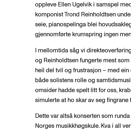
oppleve Ellen Ugelvik i samspel me
komponist Trond Reinholdtsen under U
seie, pianospelinga blei hovudsakleg
gjennomførte krumspring ingen mennes
I mellomtida såg vi direkteoverføri
og Reinholdtsen fungerte mest som s
heil del tvil og frustrasjon – med ein
både solistens rolle og samtidsmusi
omsider hadde spelt litt for oss, kra
simulerte at ho skar av seg fingrane
Dette var altså konserten som runda 
Norges musikkhøgskule. Kva i all ve