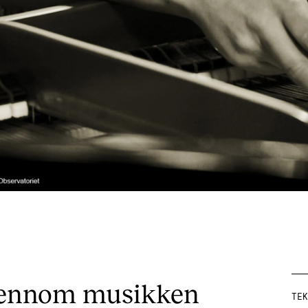
 gjennom musikken
TEK