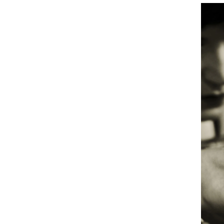
Etterutdanning og kurs
Talentutvikling
INTERNASJONALT
Utveksling
Internasjonal strategi
Samarbeidsprosjekter
Nettverk
IN.TUNE