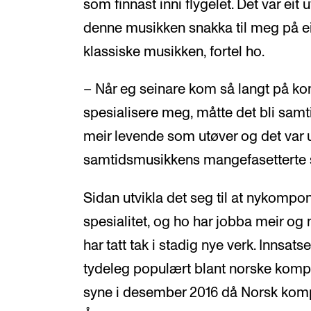
som finnast inni flygelet. Det var eit 
denne musikken snakka til meg på e
klassiske musikken, fortel ho.
– Når eg seinare kom så langt på ko
spesialisere meg, måtte det bli sam
meir levende som utøver og det var 
samtidsmusikkens mangefasetterte s
Sidan utvikla det seg til at nykompo
spesialitet, og ho har jobba meir og
har tatt tak i stadig nye verk. Innsats
tydeleg populært blant norske kompo
syne i desember 2016 då Norsk komp